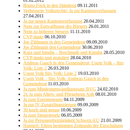
01.02.2012
Bruno Frick in den Ständerat
09.11.2011
Verbesserte Volksrechte: Ja zur Kantonsverfassung
27.04.2011
Ja zur neuen Kantonsverfassung
20.04.2011
Nein zur Entwaffnung des Bürgers
26.01.2011
Nein zu höheren Steuern
11.11.2010
CVP dankt
06.10.2010
Joe Zihlmann in den Gemeinderat
09.09.2010
Joe Zihlmann den Gemeinderat
30.06.2010
Kurz und bündig – Reichmuth und Kündig
28.05.2010
CVP dankt und gratuliert
28.04.2010
Andreas Gauch in den Gemeinderat; Usem Volk – fürs
Volk: Liste 2
26.03.2010
Usem Volk fürs Volk: Liste 2
19.03.2010
Usem Volk – fürs Volk: Andreas Gauch in den
Gemeinderat
11.03.2010
Ja zum Mindestumwandlungssatz BVG
24.02.2010
2x Ja zum Alters- und Pflegeheim Arth
08.01.2010
Ja zum Energiegesetz
04.11.2009
Ja zur IV-Zusatzfinanzierung
09.09.2009
30 km/h sind genug
10.06.2009
Ja zum Steuergesetz
06.05.2009
Ja zur Personenfreizügigkeit Schweiz-EU
21.01.2009
HarmoS: Eltern bestimmen Zeitpunkt der Einschulung