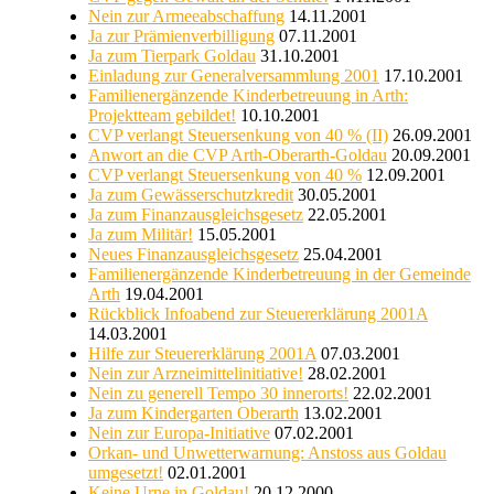
Nein zur Armeeabschaffung
14.11.2001
Ja zur Prämienverbilligung
07.11.2001
Ja zum Tierpark Goldau
31.10.2001
Einladung zur Generalversammlung 2001
17.10.2001
Familienergänzende Kinderbetreuung in Arth:
Projektteam gebildet!
10.10.2001
CVP verlangt Steuersenkung von 40 % (II)
26.09.2001
Anwort an die CVP Arth-Oberarth-Goldau
20.09.2001
CVP verlangt Steuersenkung von 40 %
12.09.2001
Ja zum Gewässerschutzkredit
30.05.2001
Ja zum Finanzausgleichsgesetz
22.05.2001
Ja zum Militär!
15.05.2001
Neues Finanzausgleichsgesetz
25.04.2001
Familienergänzende Kinderbetreuung in der Gemeinde
Arth
19.04.2001
Rückblick Infoabend zur Steuererklärung 2001A
14.03.2001
Hilfe zur Steuererklärung 2001A
07.03.2001
Nein zur Arzneimittelinitiative!
28.02.2001
Nein zu generell Tempo 30 innerorts!
22.02.2001
Ja zum Kindergarten Oberarth
13.02.2001
Nein zur Europa-Initiative
07.02.2001
Orkan- und Unwetterwarnung: Anstoss aus Goldau
umgesetzt!
02.01.2001
Keine Urne in Goldau!
20.12.2000