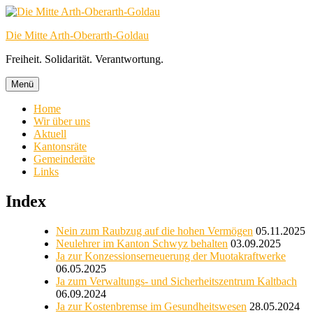
Zum
Inhalt
Die Mitte Arth-Oberarth-Goldau
springen
Freiheit. Solidarität. Verantwortung.
Menü
Home
Wir über uns
Aktuell
Kantonsräte
Gemeinderäte
Links
Index
Nein zum Raubzug auf die hohen Vermögen
05.11.2025
Neulehrer im Kanton Schwyz behalten
03.09.2025
Ja zur Konzessionserneuerung der Muotakraftwerke
06.05.2025
Ja zum Verwaltungs- und Sicherheitszentrum Kaltbach
06.09.2024
Ja zur Kostenbremse im Gesundheitswesen
28.05.2024