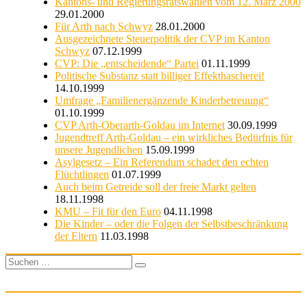
Kantons- und Regierungsratswahlen vom 12. März 2000
29.01.2000
Für Arth nach Schwyz
28.01.2000
Ausgezeichnete Steuerpolitik der CVP im Kanton
Schwyz
07.12.1999
CVP: Die „entscheidende“ Partei
01.11.1999
Politische Substanz statt billiger Effekthascherei!
14.10.1999
Umfrage „Familienergänzende Kinderbetreuung“
01.10.1999
CVP Arth-Oberarth-Goldau im Internet
30.09.1999
Jugendtreff Arth-Goldau – ein wirkliches Bedürfnis für
unsere Jugendlichen
15.09.1999
Asylgesetz – Ein Referendum schadet den echten
Flüchtlingen
01.07.1999
Auch beim Getreide soll der freie Markt gelten
18.11.1998
KMU – Fit für den Euro
04.11.1998
Die Kinder – oder die Folgen der Selbstbeschränkung
der Eltern
11.03.1998
Suchen
Suchen
nach: