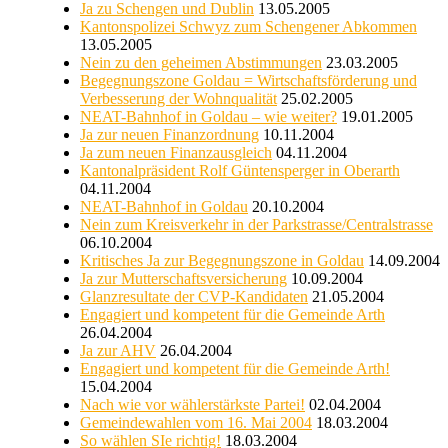
Ja zu Schengen und Dublin
13.05.2005
Kantonspolizei Schwyz zum Schengener Abkommen
13.05.2005
Nein zu den geheimen Abstimmungen
23.03.2005
Begegnungszone Goldau = Wirtschaftsförderung und
Verbesserung der Wohnqualität
25.02.2005
NEAT-Bahnhof in Goldau – wie weiter?
19.01.2005
Ja zur neuen Finanzordnung
10.11.2004
Ja zum neuen Finanzausgleich
04.11.2004
Kantonalpräsident Rolf Güntensperger in Oberarth
04.11.2004
NEAT-Bahnhof in Goldau
20.10.2004
Nein zum Kreisverkehr in der Parkstrasse/Centralstrasse
06.10.2004
Kritisches Ja zur Begegnungszone in Goldau
14.09.2004
Ja zur Mutterschaftsversicherung
10.09.2004
Glanzresultate der CVP-Kandidaten
21.05.2004
Engagiert und kompetent für die Gemeinde Arth
26.04.2004
Ja zur AHV
26.04.2004
Engagiert und kompetent für die Gemeinde Arth!
15.04.2004
Nach wie vor wählerstärkste Partei!
02.04.2004
Gemeindewahlen vom 16. Mai 2004
18.03.2004
So wählen SIe richtig!
18.03.2004