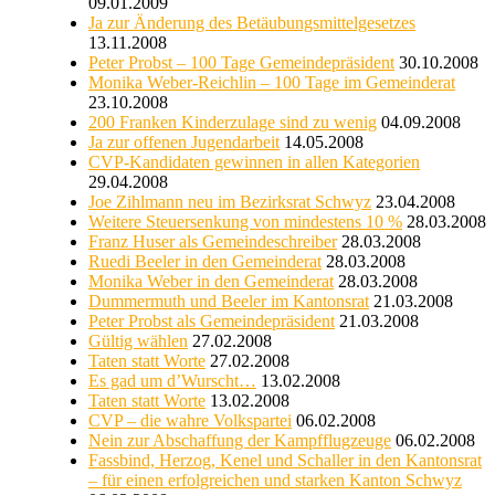
09.01.2009
Ja zur Änderung des Betäubungsmittelgesetzes
13.11.2008
Peter Probst – 100 Tage Gemeindepräsident
30.10.2008
Monika Weber-Reichlin – 100 Tage im Gemeinderat
23.10.2008
200 Franken Kinderzulage sind zu wenig
04.09.2008
Ja zur offenen Jugendarbeit
14.05.2008
CVP-Kandidaten gewinnen in allen Kategorien
29.04.2008
Joe Zihlmann neu im Bezirksrat Schwyz
23.04.2008
Weitere Steuersenkung von mindestens 10 %
28.03.2008
Franz Huser als Gemeindeschreiber
28.03.2008
Ruedi Beeler in den Gemeinderat
28.03.2008
Monika Weber in den Gemeinderat
28.03.2008
Dummermuth und Beeler im Kantonsrat
21.03.2008
Peter Probst als Gemeindepräsident
21.03.2008
Gültig wählen
27.02.2008
Taten statt Worte
27.02.2008
Es gad um d’Wurscht…
13.02.2008
Taten statt Worte
13.02.2008
CVP – die wahre Volkspartei
06.02.2008
Nein zur Abschaffung der Kampfflugzeuge
06.02.2008
Fassbind, Herzog, Kenel und Schaller in den Kantonsrat
– für einen erfolgreichen und starken Kanton Schwyz