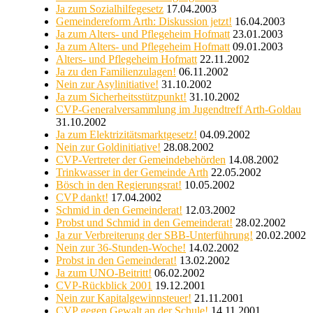
Ja zum Sozialhilfegesetz
17.04.2003
Gemeindereform Arth: Diskussion jetzt!
16.04.2003
Ja zum Alters- und Pflegeheim Hofmatt
23.01.2003
Ja zum Alters- und Pflegeheim Hofmatt
09.01.2003
Alters- und Pflegeheim Hofmatt
22.11.2002
Ja zu den Familienzulagen!
06.11.2002
Nein zur Asylinitiative!
31.10.2002
Ja zum Sicherheitsstützpunkt!
31.10.2002
CVP-Generalversammlung im Jugendtreff Arth-Goldau
31.10.2002
Ja zum Elektrizitätsmarktgesetz!
04.09.2002
Nein zur Goldinitiative!
28.08.2002
CVP-Vertreter der Gemeindebehörden
14.08.2002
Trinkwasser in der Gemeinde Arth
22.05.2002
Bösch in den Regierungsrat!
10.05.2002
CVP dankt!
17.04.2002
Schmid in den Gemeinderat!
12.03.2002
Probst und Schmid in den Gemeinderat!
28.02.2002
Ja zur Verbreiterung der SBB-Unterführung!
20.02.2002
Nein zur 36-Stunden-Woche!
14.02.2002
Probst in den Gemeinderat!
13.02.2002
Ja zum UNO-Beitritt!
06.02.2002
CVP-Rückblick 2001
19.12.2001
Nein zur Kapitalgewinnsteuer!
21.11.2001
CVP gegen Gewalt an der Schule!
14.11.2001