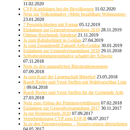
11.02.2020
CVP-Kandidaten bei der Bevölkerung
11.02.2020
Nein zur Volksinitiative «Mehr bezahlbare Wohnungen»
23.01.2020
7 Persönlichkeiten mit Format
05.12.2019
Einladung zur Generalversammlung 2019
28.11.2019
Othmar Reichmuth Ständerat
21.11.2019
Ja zum Bahnhofplatz in Goldau
27.04.2019
Ja zum Zusatzkredit Zukunft Arth-Goldau
30.01.2019
Einladung zur Generalversammlung 2018
29.11.2018
Selbstbestimmungsinitiative schadet der Schweiz
07.11.2018
Nein zu den untauglichen Bürokratiemonstern
07.09.2018
Ja zum Kauf der Liegenschaft Biberhof
23.05.2018
Ruedi Beeler und Vreni Steffen mit Wahlvorschlag Liste
3
09.04.2018
Ruedi Beeler und Vreni Steffen für die Gemeinde Arth
27.03.2018
Nein zum Abbau der Prämienverbilligung
07.02.2018
Einladung zur Generalversammlung 2017
30.11.2017
Ja zur Rentenreform 2020
07.09.2017
Vernehmlassung CVP zum ESP-B
06.07.2017
Ja zu den Energievorlagen – Verantwortung übernehmen
04.05.2017