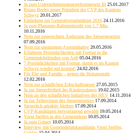
Ja zum Unternehmenssteuerreformgesetz III
25.01.2017
Bruno Beeler neuer Präsident der CVP des Kantons
Schwyz
20.01.2017
Einladung zur Generalversammlung 2016
24.11.2016
Ja zum Planungs-Rahmenkredit von 1.7 Mio.
10.11.2016
Nein zur ungerechten Änderung des Steuergesetzes
07.09.2016
Nein zur unsinnigen Axeninitiative
20.05.2016
Erfahrene Persönlichkeiten mit Format in die
Gemeindebehörden von Arth
05.04.2016
7 Persönlichkeiten mit Format, damit es im Kanton
Schwyz wieder gut kommt!
24.02.2016
Für Ehe und Familie – gegen die Heiratsstrafe
12.02.2016
Nein zur schädlichen Erbschaftssteuer
27.05.2015
Ja zur Steuerfreiheit der Kinderzulagen
19.02.2015
Nein zu den schädlichen Initiativen des HEV
14.11.2014
Ja zur Teilrevision des Steuergesetzes
17.09.2014
Steuerlich attraktiv bleiben
17.09.2014
CVP-Kandidaten hervorragend gewählt
19.05.2014
Vreni Steffen in den Gemeinderat
10.05.2014
Ja zum Gripen
10.05.2014
Interview mit Gemeinderatskandidatin Vreni Steffen,
Goldau
15.04.2014