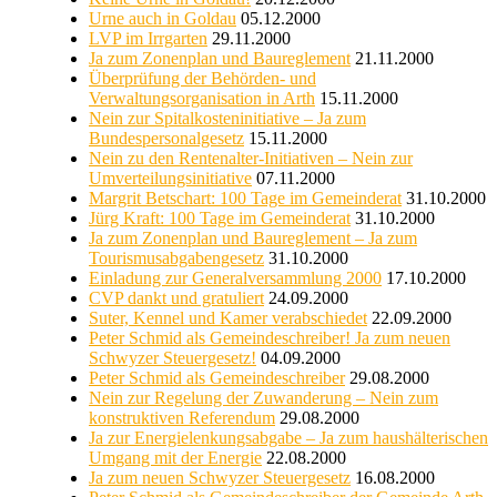
Urne auch in Goldau
05.12.2000
LVP im Irrgarten
29.11.2000
Ja zum Zonenplan und Baureglement
21.11.2000
Überprüfung der Behörden- und
Verwaltungsorganisation in Arth
15.11.2000
Nein zur Spitalkosteninitiative – Ja zum
Bundespersonalgesetz
15.11.2000
Nein zu den Rentenalter-Initiativen – Nein zur
Umverteilungsinitiative
07.11.2000
Margrit Betschart: 100 Tage im Gemeinderat
31.10.2000
Jürg Kraft: 100 Tage im Gemeinderat
31.10.2000
Ja zum Zonenplan und Baureglement – Ja zum
Tourismusabgabengesetz
31.10.2000
Einladung zur Generalversammlung 2000
17.10.2000
CVP dankt und gratuliert
24.09.2000
Suter, Kennel und Kamer verabschiedet
22.09.2000
Peter Schmid als Gemeindeschreiber! Ja zum neuen
Schwyzer Steuergesetz!
04.09.2000
Peter Schmid als Gemeindeschreiber
29.08.2000
Nein zur Regelung der Zuwanderung – Nein zum
konstruktiven Referendum
29.08.2000
Ja zur Energielenkungsabgabe – Ja zum haushälterischen
Umgang mit der Energie
22.08.2000
Ja zum neuen Schwyzer Steuergesetz
16.08.2000