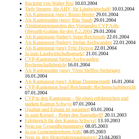
Rücktritt von Walter Risi
10.03.2004
Tiefe Steuern, für AHV, für Landwirtschaft!
10.03.2004
Als Kantonsrat (neu): Bruno Beeler
29.01.2004
Als Kantonsrätin (neu): Rita Staub
29.01.2004
Abstimmungsparolen des Vorstandes CVP Arth-
Oberarth-Goldau für den 8.2.2004
29.01.2004
Als Kantonsrat (bisher): Sepp Reichmuth
22.01.2004
Als Kantonsrat (bisher): Stefan Aschwanden
22.01.2004
Als Kantonsrat (neu): Fritz Herzog
22.01.2004
Ja zum Landwirtschaftsgesetz!
21.01.2004
CVP-Kantonsrat Stefan Aschwanden:
Rechenschaftsbericht
16.01.2004
Als Kantonsrätin (neu): Vreni Steffen-Steinegger
16.01.2004
Als Kantonsrat (neu): Adrian Dummermuth
16.01.2004
CVP-Kantonsrat Josef Reichmuth: Rechenschaftsbericht
07.01.2004
CVP in den Kantonsrat – für einen erfolgreichen und
starken Kanton Schwyz
07.01.2004
Qualität und Einsatz ist garantiert
03.01.2004
Ja zum Kreisel – Rettet den Jugendtreff!
20.11.2003
Erfolgreich für den Kanton Schwyz!
13.10.2003
Nein zur Gesundheitsinitiative
08.05.2003
Ja zur Gemeindereform Arth!
08.05.2003
Nein zu den Motorfahrzeugabgaben!
23.04.2003