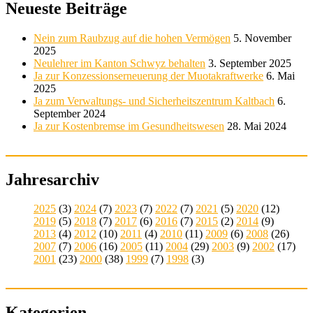
Neueste Beiträge
Nein zum Raubzug auf die hohen Vermögen
5. November
2025
Neulehrer im Kanton Schwyz behalten
3. September 2025
Ja zur Konzessionserneuerung der Muotakraftwerke
6. Mai
2025
Ja zum Verwaltungs- und Sicherheitszentrum Kaltbach
6.
September 2024
Ja zur Kostenbremse im Gesundheitswesen
28. Mai 2024
Jahresarchiv
2025
(3)
2024
(7)
2023
(7)
2022
(7)
2021
(5)
2020
(12)
2019
(5)
2018
(7)
2017
(6)
2016
(7)
2015
(2)
2014
(9)
2013
(4)
2012
(10)
2011
(4)
2010
(11)
2009
(6)
2008
(26)
2007
(7)
2006
(16)
2005
(11)
2004
(29)
2003
(9)
2002
(17)
2001
(23)
2000
(38)
1999
(7)
1998
(3)
Kategorien