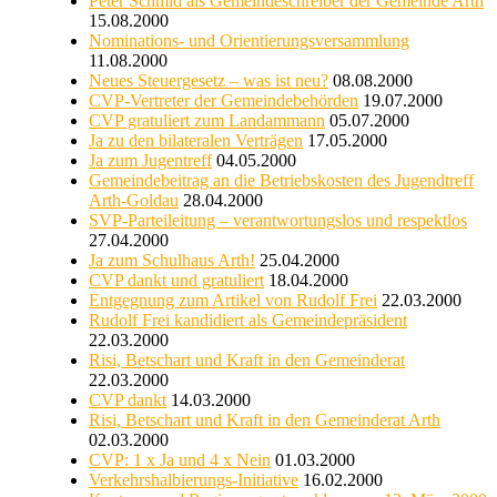
Peter Schmid als Gemeindeschreiber der Gemeinde Arth
15.08.2000
Nominations- und Orientierungsversammlung
11.08.2000
Neues Steuergesetz – was ist neu?
08.08.2000
CVP-Vertreter der Gemeindebehörden
19.07.2000
CVP gratuliert zum Landammann
05.07.2000
Ja zu den bilateralen Verträgen
17.05.2000
Ja zum Jugentreff
04.05.2000
Gemeindebeitrag an die Betriebskosten des Jugendtreff
Arth-Goldau
28.04.2000
SVP-Parteileitung – verantwortungslos und respektlos
27.04.2000
Ja zum Schulhaus Arth!
25.04.2000
CVP dankt und gratuliert
18.04.2000
Entgegnung zum Artikel von Rudolf Frei
22.03.2000
Rudolf Frei kandidiert als Gemeindepräsident
22.03.2000
Risi, Betschart und Kraft in den Gemeinderat
22.03.2000
CVP dankt
14.03.2000
Risi, Betschart und Kraft in den Gemeinderat Arth
02.03.2000
CVP: 1 x Ja und 4 x Nein
01.03.2000
Verkehrshalbierungs-Initiative
16.02.2000