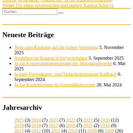
Beitragsnavigation
Nächster
Beitrag:
Weiter
Für einen erfolgreichen und starken Kanton Schwyz
Beitrag:
Suchen
Suchen
nach:
Neueste Beiträge
Nein zum Raubzug auf die hohen Vermögen
5. November
2025
Neulehrer im Kanton Schwyz behalten
3. September 2025
Ja zur Konzessionserneuerung der Muotakraftwerke
6. Mai
2025
Ja zum Verwaltungs- und Sicherheitszentrum Kaltbach
6.
September 2024
Ja zur Kostenbremse im Gesundheitswesen
28. Mai 2024
Jahresarchiv
2025
(3)
2024
(7)
2023
(7)
2022
(7)
2021
(5)
2020
(12)
2019
(5)
2018
(7)
2017
(6)
2016
(7)
2015
(2)
2014
(9)
2013
(4)
2012
(10)
2011
(4)
2010
(11)
2009
(6)
2008
(26)