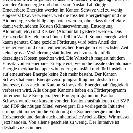
von der Atomenergie und damit vom Ausland abhängig.
Erneuerbare Energien werden im Kanton Schwyz viel zu wenig
eingesetzt bzw. verwendet, weil die fossilen Energieträger und die
Atomenergie sehr billig angeboten werden, ohne dass die effektiv
damit verbundenen Kosten (Klimaerwärmung; Entsorgung
Atommüll; etc.) und Risiken (Atomunfall) gedeckt werden. Das
Holz verfault zu einem schönen Teil im Wald. Sonnenenergie wird
kaum genutzt. Ohne gezielte Förderung wird beim Anteil der
erneuerbaren und damit einheimischen Energie in der nächsten Zeit
keine grosse Veränderung stattfinden, weil zu stark auf die
derzeitigen Kosten geachtet wird. Die Wirtschaft reagiert mit dem
Einsatz von erneuerbarer Energie erst, wenn die fossile oder atomare
Energie merkbar knapper wird oder gar ausfällt und für Umstellen
auf erneuerbare Energie keine Zeit mehr besteht. Der Kanton
Schwyz hat einen Energieversorgungsauftrag und deshalb ein
Interesse, dass auch im Kanton Schwyz die Energieunabhängigkeit
verbessert wird. Alle übrigen Kantone haben ein Förderprogramm
für erneuerbare Energien. Dem Förderprogramm im Kanton
Schwyz wurde vor kurzem von den Kantonsratsfraktionen der SVP
und FDP die nötigen Mittel verweigert. Die vorliegende Initiative
ermöglicht immerhin die Förderung der Sonnenenergie und der
Holzenergie und damit auch einheimische Arbeitsplätze. Wir müssen
jetzt handeln. Von alleine geschieht zu wenig. Der Initiative ist
deshalb zuzustimmen.