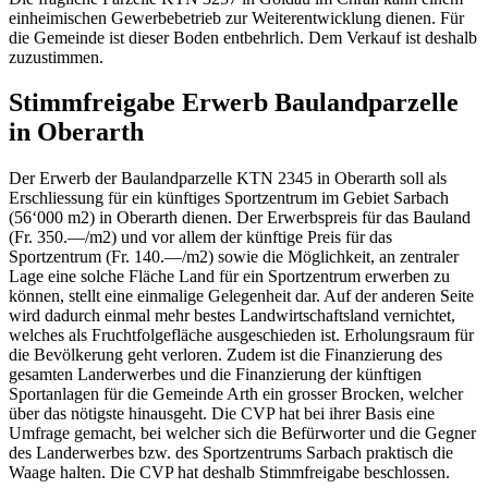
einheimischen Gewerbebetrieb zur Weiterentwicklung dienen. Für
die Gemeinde ist dieser Boden entbehrlich. Dem Verkauf ist deshalb
zuzustimmen.
Stimmfreigabe Erwerb Baulandparzelle
in Oberarth
Der Erwerb der Baulandparzelle KTN 2345 in Oberarth soll als
Erschliessung für ein künftiges Sportzentrum im Gebiet Sarbach
(56‘000 m2) in Oberarth dienen. Der Erwerbspreis für das Bauland
(Fr. 350.—/m2) und vor allem der künftige Preis für das
Sportzentrum (Fr. 140.—/m2) sowie die Möglichkeit, an zentraler
Lage eine solche Fläche Land für ein Sportzentrum erwerben zu
können, stellt eine einmalige Gelegenheit dar. Auf der anderen Seite
wird dadurch einmal mehr bestes Landwirtschaftsland vernichtet,
welches als Fruchtfolgefläche ausgeschieden ist. Erholungsraum für
die Bevölkerung geht verloren. Zudem ist die Finanzierung des
gesamten Landerwerbes und die Finanzierung der künftigen
Sportanlagen für die Gemeinde Arth ein grosser Brocken, welcher
über das nötigste hinausgeht. Die CVP hat bei ihrer Basis eine
Umfrage gemacht, bei welcher sich die Befürworter und die Gegner
des Landerwerbes bzw. des Sportzentrums Sarbach praktisch die
Waage halten. Die CVP hat deshalb Stimmfreigabe beschlossen.