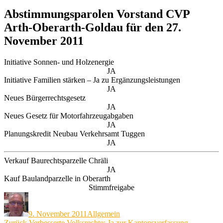
Abstimmungsparolen Vorstand CVP
Arth-Oberarth-Goldau für den 27.
November 2011
Initiative Sonnen- und Holzenergie
JA
Initiative Familien stärken – Ja zu Ergänzungsleistungen
JA
Neues Bürgerrechtsgesetz
JA
Neues Gesetz für Motorfahrzeugabgaben
JA
Planungskredit Neubau Verkehrsamt Tuggen
JA
Verkauf Baurechtsparzelle Chräli
JA
Kauf Baulandparzelle in Oberarth
Stimmfreigabe
Autor
Veröffentlicht
Kategorien
am
9. November 2011
Allgemein
Vorheriger
Zurück
Verbesserte Volksrechte: Ja zur Kantonsverfassung