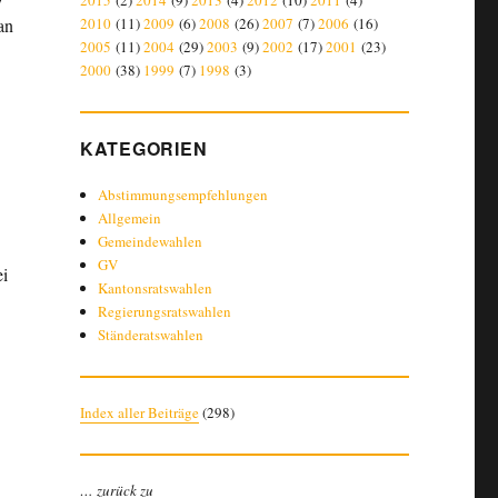
2015
(2)
2014
(9)
2013
(4)
2012
(10)
2011
(4)
an
2010
(11)
2009
(6)
2008
(26)
2007
(7)
2006
(16)
2005
(11)
2004
(29)
2003
(9)
2002
(17)
2001
(23)
2000
(38)
1999
(7)
1998
(3)
KATEGORIEN
Abstimmungsempfehlungen
Allgemein
Gemeindewahlen
GV
ei
Kantonsratswahlen
Regierungsratswahlen
Ständeratswahlen
Index aller Beiträge
(
298
)
… zurück zu