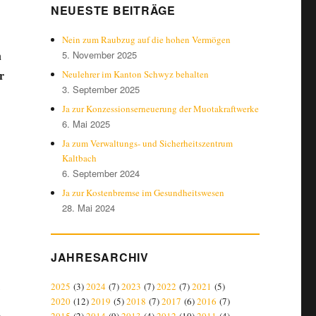
NEUESTE BEITRÄGE
Nein zum Raubzug auf die hohen Vermögen
n
5. November 2025
r
Neulehrer im Kanton Schwyz behalten
3. September 2025
Ja zur Konzessionserneuerung der Muotakraftwerke
6. Mai 2025
Ja zum Verwaltungs- und Sicherheitszentrum
Kaltbach
6. September 2024
Ja zur Kostenbremse im Gesundheitswesen
28. Mai 2024
JAHRESARCHIV
2025
(3)
2024
(7)
2023
(7)
2022
(7)
2021
(5)
2020
(12)
2019
(5)
2018
(7)
2017
(6)
2016
(7)
,