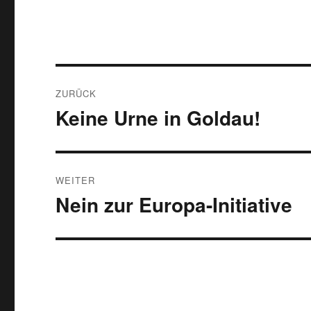
Beitragsnavigation
ZURÜCK
Keine Urne in Goldau!
Vorheriger
Beitrag:
WEITER
Nein zur Europa-Initiative
Nächster
Beitrag: