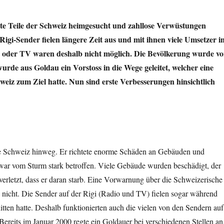
te Teile der Schweiz heimgesucht und zahllose Verwüstungen
Rigi-Sender fielen längere Zeit aus und mit ihnen viele Umsetzer i
 oder TV waren deshalb nicht möglich. Die Bevölkerung wurde vo
rde aus Goldau ein Vorstoss in die Wege geleitet, welcher eine
iz zum Ziel hatte. Nun sind erste Verbesserungen hinsichtlich
e Schweiz hinweg. Er richtete enorme Schäden an Gebäuden und
r vom Sturm stark betroffen. Viele Gebäude wurden beschädigt, der
erletzt, dass er daran starb. Eine Vorwarnung über die Schweizerische
 nicht. Die Sender auf der Rigi (Radio und TV) fielen sogar während
itten hatte. Deshalb funktionierten auch die vielen von den Sendern auf
Bereits im Januar 2000 regte ein Goldauer bei verschiedenen Stellen an