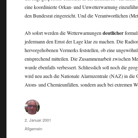
eine koordinierte Orkan- und Unwetterwarnung einzuführen
den Bundesrat eingereicht. Und die Verantwortlichen (Met
deutlicher
Ab sofort werden die Wetterwarnungen
formuli
jedermann den Ernst der Lage klar zu machen. Die Radior
hervorgehobenen Vermerks feststellen, ob eine ungewöhnlic
entsprechend mitteilen. Die Zusammenarbeit zwischen M
wurde ebenfalls verbessert. Schliesslich soll noch die ge
wird neu auch die Nationale Alarmzentrale (NAZ) in die 
Atom- und Chemieunfällen, sondern auch bei extremen We
Autor
Veröffentlicht
2. Januar 2001
am
Kategorien
Allgemein