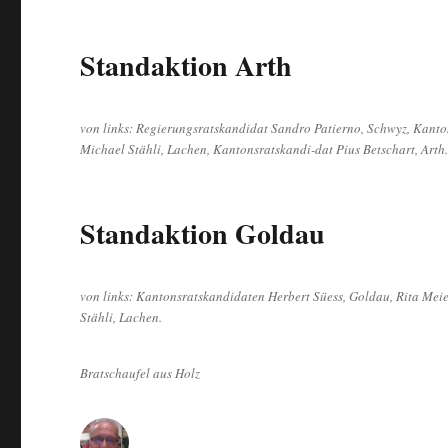
Standaktion Arth
von links: Regierungsratskandidat Sandro Patierno, Schwyz, Kanto
Michael Stähli, Lachen, Kantonsratskandi-dat Pius Betschart, Arth
Standaktion Goldau
von links: Kantonsratskandidaten Herbert Süess, Goldau, Rita Mei
Stähli, Lachen.
Bratschaufel aus Holz