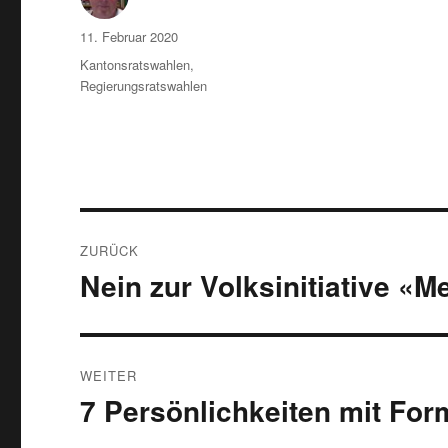
Autor
Veröffentlicht
11. Februar 2020
am
Kategorien
Kantonsratswahlen
,
Regierungsratswahlen
Beitragsnavigation
ZURÜCK
Nein zur Volksinitiative 
Vorheriger
Beitrag:
WEITER
7 Persönlichkeiten mit For
Nächster
Beitrag: