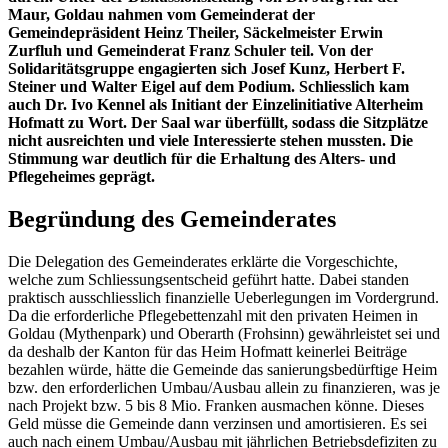
Maur, Goldau nahmen vom Gemeinderat der
Gemeindepräsident Heinz Theiler, Säckelmeister Erwin
Zurfluh und Gemeinderat Franz Schuler teil. Von der
Solidaritätsgruppe engagierten sich Josef Kunz, Herbert F.
Steiner und Walter Eigel auf dem Podium. Schliesslich kam
auch Dr. Ivo Kennel als Initiant der Einzelinitiative Alterheim
Hofmatt zu Wort. Der Saal war überfüllt, sodass die Sitzplätze
nicht ausreichten und viele Interessierte stehen mussten. Die
Stimmung war deutlich für die Erhaltung des Alters- und
Pflegeheimes geprägt.
Begründung des Gemeinderates
Die Delegation des Gemeinderates erklärte die Vorgeschichte,
welche zum Schliessungsentscheid geführt hatte. Dabei standen
praktisch ausschliesslich finanzielle Ueberlegungen im Vordergrund.
Da die erforderliche Pflegebettenzahl mit den privaten Heimen in
Goldau (Mythenpark) und Oberarth (Frohsinn) gewährleistet sei und
da deshalb der Kanton für das Heim Hofmatt keinerlei Beiträge
bezahlen würde, hätte die Gemeinde das sanierungsbedürftige Heim
bzw. den erforderlichen Umbau/Ausbau allein zu finanzieren, was je
nach Projekt bzw. 5 bis 8 Mio. Franken ausmachen könne. Dieses
Geld müsse die Gemeinde dann verzinsen und amortisieren. Es sei
auch nach einem Umbau/Ausbau mit jährlichen Betriebsdefiziten zu