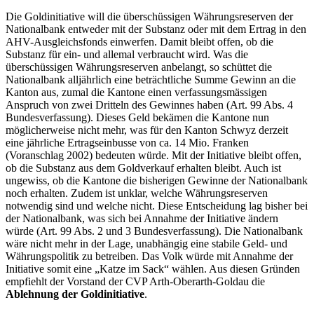
Die Goldinitiative will die überschüssigen Währungsreserven der
Nationalbank entweder mit der Substanz oder mit dem Ertrag in den
AHV-Ausgleichsfonds einwerfen. Damit bleibt offen, ob die
Substanz für ein- und allemal verbraucht wird. Was die
überschüssigen Währungsreserven anbelangt, so schüttet die
Nationalbank alljährlich eine beträchtliche Summe Gewinn an die
Kanton aus, zumal die Kantone einen verfassungsmässigen
Anspruch von zwei Dritteln des Gewinnes haben (Art. 99 Abs. 4
Bundesverfassung). Dieses Geld bekämen die Kantone nun
möglicherweise nicht mehr, was für den Kanton Schwyz derzeit
eine jährliche Ertragseinbusse von ca. 14 Mio. Franken
(Voranschlag 2002) bedeuten würde. Mit der Initiative bleibt offen,
ob die Substanz aus dem Goldverkauf erhalten bleibt. Auch ist
ungewiss, ob die Kantone die bisherigen Gewinne der Nationalbank
noch erhalten. Zudem ist unklar, welche Währungsreserven
notwendig sind und welche nicht. Diese Entscheidung lag bisher bei
der Nationalbank, was sich bei Annahme der Initiative ändern
würde (Art. 99 Abs. 2 und 3 Bundesverfassung). Die Nationalbank
wäre nicht mehr in der Lage, unabhängig eine stabile Geld- und
Währungspolitik zu betreiben. Das Volk würde mit Annahme der
Initiative somit eine „Katze im Sack“ wählen. Aus diesen Gründen
empfiehlt der Vorstand der CVP Arth-Oberarth-Goldau die
Ablehnung der Goldinitiative
.