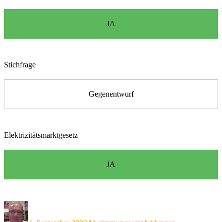
JA
Stichfrage
Gegenentwurf
Elektrizitätsmarktgesetz
JA
Autor
Veröffentlicht
Kategorien
am