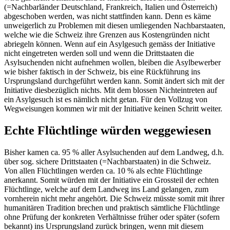
(=Nachbarländer Deutschland, Frankreich, Italien und Österreich)
abgeschoben werden, was nicht stattfinden kann. Denn es käme
unweigerlich zu Problemen mit diesen umliegenden Nachbarstaaten,
welche wie die Schweiz ihre Grenzen aus Kostengründen nicht
abriegeln können. Wenn auf ein Asylgesuch gemäss der Initiative
nicht eingetreten werden soll und wenn die Drittstaaten die
Asylsuchenden nicht aufnehmen wollen, bleiben die Asylbewerber
wie bisher faktisch in der Schweiz, bis eine Rückführung ins
Ursprungsland durchgeführt werden kann. Somit ändert sich mit der
Initiative diesbezüglich nichts. Mit dem blossen Nichteintreten auf
ein Asylgesuch ist es nämlich nicht getan. Für den Vollzug von
Wegweisungen kommen wir mit der Initiative keinen Schritt weiter.
Echte Flüchtlinge würden weggewiesen
Bisher kamen ca. 95 % aller Asylsuchenden auf dem Landweg, d.h.
über sog. sichere Drittstaaten (=Nachbarstaaten) in die Schweiz.
Von allen Flüchtlingen werden ca. 10 % als echte Flüchtlinge
anerkannt. Somit würden mit der Initiative ein Grossteil der echten
Flüchtlinge, welche auf dem Landweg ins Land gelangen, zum
vornherein nicht mehr angehört. Die Schweiz müsste somit mit ihrer
humanitären Tradition brechen und praktisch sämtliche Flüchtlinge
ohne Prüfung der konkreten Verhältnisse früher oder später (sofern
bekannt) ins Ursprungsland zurück bringen, wenn mit diesem