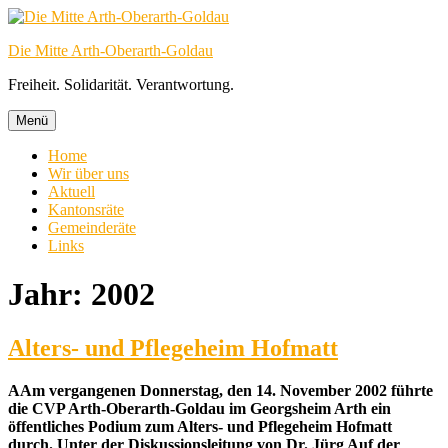
Zum
Inhalt
Die Mitte Arth-Oberarth-Goldau
springen
Freiheit. Solidarität. Verantwortung.
Menü
Home
Wir über uns
Aktuell
Kantonsräte
Gemeinderäte
Links
Jahr:
2002
Alters- und Pflegeheim Hofmatt
AAm vergangenen Donnerstag, den 14. November 2002 führte
die CVP Arth-Oberarth-Goldau im Georgsheim Arth ein
öffentliches Podium zum Alters- und Pflegeheim Hofmatt
durch. Unter der Diskussionsleitung von Dr. Jürg Auf der