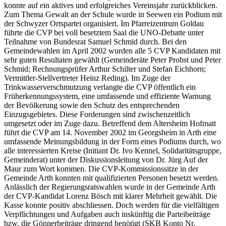
konnte auf ein aktives und erfolgreiches Vereinsjahr zurückblicken.
Zum Thema Gewalt an der Schule wurde in Seewen ein Podium mit
der Schwyzer Ortspartei organisiert. Im Pfarreizentrum Goldau
führte die CVP bei voll besetztem Saal die UNO-Debatte unter
Teilnahme von Bundesrat Samuel Schmid durch. Bei den
Gemeindewahlen im April 2002 wurden alle 5 CVP Kandidaten mit
sehr guten Resultaten gewählt (Gemeinderäte Peter Probst und Peter
Schmid; Rechnungsprüfer Arthur Schilter und Stefan Eichhorn;
Vermittler-Stellvertreter Heinz Reding). Im Zuge der
Trinkwasserverschmutzung verlangte die CVP öffentlich ein
Früherkennungssystem, eine umfassende und effiziente Warnung
der Bevölkerung sowie den Schutz des entsprechenden
Einzugsgebietes. Diese Forderungen sind zwischenzeitlich
umgesetzt oder im Zuge dazu. Betreffend dem Altersheim Hofmatt
führt die CVP am 14. November 2002 im Georgsheim in Arth eine
umfassende Meinungsbildung in der Form eines Podiums durch, wo
alle interessierten Kreise (Initiant Dr. Ivo Kennel, Solidaritätsgruppe,
Gemeinderat) unter der Diskussionsleitung von Dr. Jürg Auf der
Maur zum Wort kommen. Die CVP-Kommissionssitze in der
Gemeinde Arth konnten mit qualifizierten Personen besetzt werden.
Anlässlich der Regierungsratswahlen wurde in der Gemeinde Arth
der CVP-Kandidat Lorenz Bösch mit klarer Mehrheit gewählt. Die
Kasse konnte positiv abschliessen. Doch werden für die vielfältigen
Verpflichtungen und Aufgaben auch inskünftig die Parteibeiträge
bzw. die Gönnerbeiträge dringend benötigt (SKB Konto Nr.