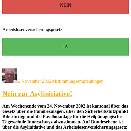
NEIN
Arbeitslosenversicherungsgesetz
JA
Autor
Veröffentlicht
Kategorien
am
6. November 2002
Abstimmungsempfehlungen
Nein zur Asylinitiative!
Am Wochenende vom 24. November 2002 ist kantonal über das
Gesetz über die Familiezulagen, über den Sicherheitsstützpunkt
Biberbrugg und die Pavillonanlage für die Heilpädagogische
Tagesschule Innerschwyz abzustimmen. Auf Bundesebene ist
über die Asylinitiative und das Arbeitslosenversicherungsgesetz