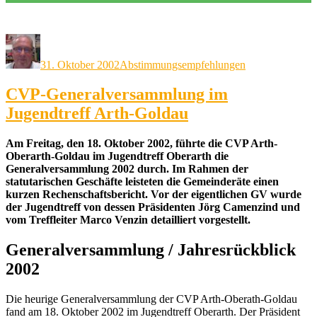
Autor
Veröffentlicht
Kategorien
am
31. Oktober 2002
Abstimmungsempfehlungen
CVP-Generalversammlung im
Jugendtreff Arth-Goldau
Am Freitag, den 18. Oktober 2002, führte die CVP Arth-
Oberarth-Goldau im Jugendtreff Oberarth die
Generalversammlung 2002 durch. Im Rahmen der
statutarischen Geschäfte leisteten die Gemeinderäte einen
kurzen Rechenschaftsbericht. Vor der eigentlichen GV wurde
der Jugendtreff von dessen Präsidenten Jörg Camenzind und
vom Treffleiter Marco Venzin detailliert vorgestellt.
Generalversammlung / Jahresrückblick
2002
Die heurige Generalversammlung der CVP Arth-Oberath-Goldau
fand am 18. Oktober 2002 im Jugendtreff Oberarth. Der Präsident