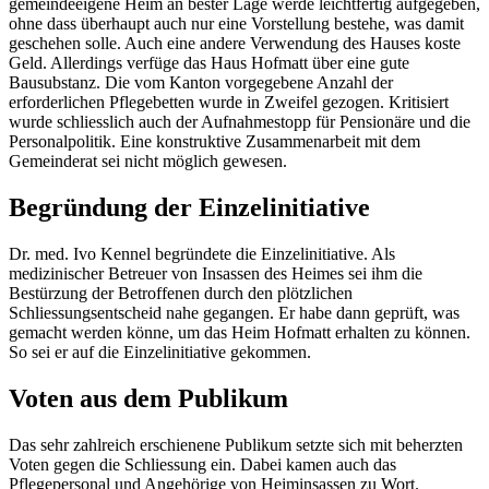
gemeindeeigene Heim an bester Lage werde leichtfertig aufgegeben,
ohne dass überhaupt auch nur eine Vorstellung bestehe, was damit
geschehen solle. Auch eine andere Verwendung des Hauses koste
Geld. Allerdings verfüge das Haus Hofmatt über eine gute
Bausubstanz. Die vom Kanton vorgegebene Anzahl der
erforderlichen Pflegebetten wurde in Zweifel gezogen. Kritisiert
wurde schliesslich auch der Aufnahmestopp für Pensionäre und die
Personalpolitik. Eine konstruktive Zusammenarbeit mit dem
Gemeinderat sei nicht möglich gewesen.
Begründung der Einzelinitiative
Dr. med. Ivo Kennel begründete die Einzelinitiative. Als
medizinischer Betreuer von Insassen des Heimes sei ihm die
Bestürzung der Betroffenen durch den plötzlichen
Schliessungsentscheid nahe gegangen. Er habe dann geprüft, was
gemacht werden könne, um das Heim Hofmatt erhalten zu können.
So sei er auf die Einzelinitiative gekommen.
Voten aus dem Publikum
Das sehr zahlreich erschienene Publikum setzte sich mit beherzten
Voten gegen die Schliessung ein. Dabei kamen auch das
Pflegepersonal und Angehörige von Heiminsassen zu Wort.