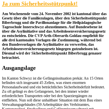
Ja zum Sicherheitsstützpunkt!
Am Wochenende vom 24. November 2002 ist kantonal über das
Gesetz über die Familiezulagen, über den Sicherheitsstützpunkt
Biberbrugg und die Pavillonanlage für die Heilpädagogische
Tagesschule Innerschwyz abzustimmen. Auf Bundesebene ist
über die Asylinitiative und das Arbeitslosenversicherungsgesetz
zu entscheiden. Die CVP Arth-Oberarth-Goldau empfiehlt für
alle drei kantonalen Vorlagen die Zustimmung, während bei
den Bundesvorlagen die Asylinitiative zu verwerfen, das
Arbeitslosenversicherungsgesetz hingegen gutzuheissen ist.
Diesmal wird der Sicherheitsstützpunkt Biberbrugg genauer
betrachtet.
Ausgangslage
Im Kanton Schwyz ist die Gefängnissituation prekär. An 15 Orten
befinden sich insgesamt 45 Zellen, was einen enormen
Personalaufwand und ein beträchtliches Sicherheitsdefizit bedeutet.
Zu oft gelingt es den Gefangenen, bei den immer wieder
erforderlichen Transporten oder bei den Sparziergängen zu
entfliehen. Nun soll diese unhaltbare Situation mit dem Bau eines
Verwaltungsgebäudes (59 Arbeitsplätze des Verhöramtes,
Kantonspolizei, Strafvollzug und Gefängnisverwaltung) mit