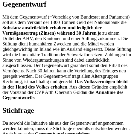
Gegenentwurf
Mit dem Gegenentwurf (=Vorschlag von Bundesrat und Parlament)
soll aus dem Verkauf der 1300 Tonnen Geld der Nationalbank die
Substanz ausdrücklich erhalten und lediglich der
Vermögensertrag (Zinsen) während 30 Jahren
je zu einem
Drittel der AHV, den Kantonen und einer Stiftung zukommen. Die
Stiftung dient humanitären Zwecken und die Mittel werden
gleichgewichtig im Inland wie im Ausland eingesetzt. Diese Stiftung
wird die humanitäre Tradition der Schweiz fortsetzen. Zahlungen im
Sinne von Wiedergutmachungen sind dabei ausdrücklich
ausgeschlossen. Der Gegenentwurf garantiert somit den Erhalt des
Vermögens. Nach 30 Jahren kann die Verteilung des Ertrages neu
geregelt werden. Der Gegenentwurf trägt allen Altersgruppen
Rechnung, ist nachhaltig und gerecht.
Das Volksvermögen bleibt
in der Hand des Volkes erhalten.
Aus diesen Gründen empfiehlt
der Vorstand der CVP Arth-Oberarth-Goldau die
Annahme des
Gegenentwurfes
.
Stichfrage
Da sowohl die Initiative als aus der Gegenentwurf angenommen
werden könnten, muss die Stichfrage ebenfalls entschieden werden.
Auch hier ist der
Gegenentwurf vorzuziehen
.