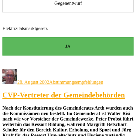
Gegenentwurf
Elektrizitätsmarktgesetz
JA
Autor
Veröffentlicht
Kategorien
am
28. August 2002
Abstimmungsempfehlungen
CVP-Vertreter der Gemeindebehörden
Nach der Konstituierung des Gemeinderates Arth wurden auch
die Kommissionen neu bestellt. Im Gemeinderat ist Walter Risi
nach wie vor Vorsteher der Gemeindewerke. Peter Probst führt
weiterhin das Ressort Bildung, während Margrith Betschart-
Schuler für den Bereich Kultur, Erholung und Sport und Jürg
Kraft für das Ressort Umweltschutz und Hygiene zuständig