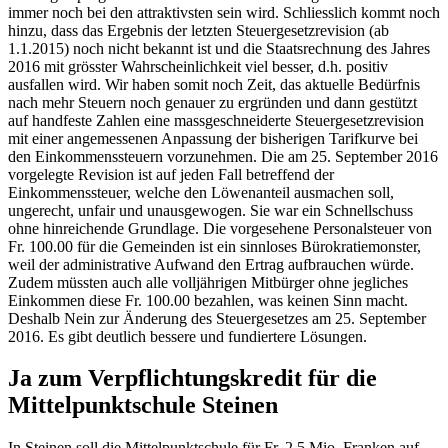
immer noch bei den attraktivsten sein wird. Schliesslich kommt noch
hinzu, dass das Ergebnis der letzten Steuergesetzrevision (ab
1.1.2015) noch nicht bekannt ist und die Staatsrechnung des Jahres
2016 mit grösster Wahrscheinlichkeit viel besser, d.h. positiv
ausfallen wird. Wir haben somit noch Zeit, das aktuelle Bedürfnis
nach mehr Steuern noch genauer zu ergründen und dann gestützt
auf handfeste Zahlen eine massgeschneiderte Steuergesetzrevision
mit einer angemessenen Anpassung der bisherigen Tarifkurve bei
den Einkommenssteuern vorzunehmen. Die am 25. September 2016
vorgelegte Revision ist auf jeden Fall betreffend der
Einkommenssteuer, welche den Löwenanteil ausmachen soll,
ungerecht, unfair und unausgewogen. Sie war ein Schnellschuss
ohne hinreichende Grundlage. Die vorgesehene Personalsteuer von
Fr. 100.00 für die Gemeinden ist ein sinnloses Bürokratiemonster,
weil der administrative Aufwand den Ertrag aufbrauchen würde.
Zudem müssten auch alle volljährigen Mitbürger ohne jegliches
Einkommen diese Fr. 100.00 bezahlen, was keinen Sinn macht.
Deshalb Nein zur Änderung des Steuergesetzes am 25. September
2016. Es gibt deutlich bessere und fundiertere Lösungen.
Ja zum Verpflichtungskredit für die
Mittelpunktschule Steinen
In Steinen soll die Mittelpunktschule für Fr. 2.5 Mio. Franken auf-