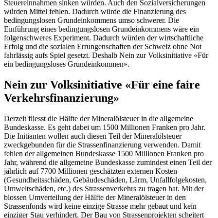
Steuereinnahmen sinken würden. Auch den Sozialversicherungen
würden Mittel fehlen. Dadurch würde die Finanzierung des
bedingungslosen Grundeinkommens umso schwerer. Die
Einführung eines bedingungslosen Grundeinkommens wäre ein
folgenschweres Experiment. Dadurch würden der wirtschaftliche
Erfolg und die sozialen Errungenschaften der Schweiz ohne Not
fahrlässig aufs Spiel gesetzt. Deshalb Nein zur Volksinitiative «Für
ein bedingungsloses Grundeinkommen».
Nein zur Volksinitiative «Für eine faire
Verkehrsfinanzierung»
Derzeit fliesst die Hälfte der Mineralölsteuer in die allgemeine
Bundeskasse. Es geht dabei um 1500 Millionen Franken pro Jahr.
Die Initianten wollen auch diesen Teil der Mineralölsteuer
zweckgebunden für die Strassenfinanzierung verwenden. Damit
fehlen der allgemeinen Bundeskasse 1500 Millionen Franken pro
Jahr, während die allgemeine Bundeskasse zumindest einen Teil der
jährlich auf 7700 Millionen geschätzten externen Kosten
(Gesundheitsschäden, Gebäudeschäden, Lärm, Unfallfolgekosten,
Umweltschäden, etc.) des Strassenverkehrs zu tragen hat. Mit der
blossen Umverteilung der Hälfte der Mineralölsteuer in den
Strassenfonds wird keine einzige Strasse mehr gebaut und kein
einziger Stau verhindert. Der Bau von Strassenprojekten scheitert