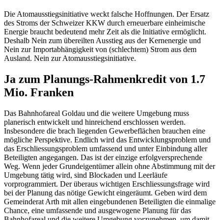
Die Atomausstiegsinitiative weckt falsche Hoffnungen. Der Ersatz
des Stroms der Schweizer KKW durch erneuerbare einheimische
Energie braucht bedeutend mehr Zeit als die Initiative ermöglicht.
Deshalb Nein zum übereilten Ausstieg aus der Kernenergie und
Nein zur Importabhängigkeit von (schlechtem) Strom aus dem
Ausland. Nein zur Atomausstiegsinitiative.
Ja zum Planungs-Rahmenkredit von 1.7
Mio. Franken
Das Bahnhofareal Goldau und die weitere Umgebung muss
planerisch entwickelt und hinreichend erschlossen werden.
Insbesondere die brach liegenden Gewerbeflächen brauchen eine
mögliche Perspektive. Endlich wird das Entwicklungsproblem und
das Erschliessungsproblem umfassend und unter Einbindung aller
Beteiligten angegangen. Das ist der einzige erfolgversprechende
Weg. Wenn jeder Grundeigentümer allein ohne Abstimmung mit der
Umgebung tätig wird, sind Blockaden und Leerläufe
vorprogrammiert. Der überaus wichtigen Erschliessungsfrage wird
bei der Planung das nötige Gewicht eingeräumt. Geben wird dem
Gemeinderat Arth mit allen eingebundenen Beteiligten die einmalige
Chance, eine umfassende und ausgewogene Planung für das
Bahnhofareal und die weitere Umgebung vorzunehmen, um damit