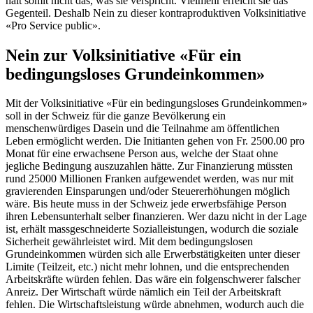
hält somit nicht das, was sie verspricht. Vielmehr erreicht sie das
Gegenteil. Deshalb Nein zu dieser kontraproduktiven Volksinitiative
«Pro Service public».
Nein zur Volksinitiative «Für ein
bedingungsloses Grundeinkommen»
Mit der Volksinitiative «Für ein bedingungsloses Grundeinkommen»
soll in der Schweiz für die ganze Bevölkerung ein
menschenwürdiges Dasein und die Teilnahme am öffentlichen
Leben ermöglicht werden. Die Initianten gehen von Fr. 2500.00 pro
Monat für eine erwachsene Person aus, welche der Staat ohne
jegliche Bedingung auszuzahlen hätte. Zur Finanzierung müssten
rund 25000 Millionen Franken aufgewendet werden, was nur mit
gravierenden Einsparungen und/oder Steuererhöhungen möglich
wäre. Bis heute muss in der Schweiz jede erwerbsfähige Person
ihren Lebensunterhalt selber finanzieren. Wer dazu nicht in der Lage
ist, erhält massgeschneiderte Sozialleistungen, wodurch die soziale
Sicherheit gewährleistet wird. Mit dem bedingungslosen
Grundeinkommen würden sich alle Erwerbstätigkeiten unter dieser
Limite (Teilzeit, etc.) nicht mehr lohnen, und die entsprechenden
Arbeitskräfte würden fehlen. Das wäre ein folgenschwerer falscher
Anreiz. Der Wirtschaft würde nämlich ein Teil der Arbeitskraft
fehlen. Die Wirtschaftsleistung würde abnehmen, wodurch auch die