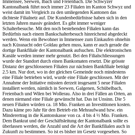
Immensee, Seewen, Ibach und Freienbach. Die Schwyzer
Kantonalbank führt noch immer 23 Filialen im Kanton Schwyz und
weist damit im Vergleich zu den umliegenden Kantonen das
dichteste Filialnetz auf. Die Kundenbedürfnisse haben sich in den
letzten Jahren massiv geändert. Es gibt immer weniger
Schalterbesuche. Mit den noch bestehenden Filialen kann das
Bedürfnis nach einem Bankschalterbesuch hinreichend abgedeckt
werden. Wenn ein Bewohner in Immensee zum Einkaufen ohnehin
nach Küssnacht oder Goldau gehen muss, kann er auch gerade die
dortige Bankfiliale der Kantonalbank aufsuchen. Die elektronischen
Kanäle werden immer mehr genutzt. Bei den Filialschliessungen
wurde der Standort durch einen Bankomaten ersetzt. Die grösste
Distanz der geschlossenen Filialen zur nächsten Bankfiliale beträgt
2.5 km. Nur dort, wo in der gleichen Gemeinde noch mindestens
eine Filiale betrieben wird, wurde eine Filiale geschlossen. Mit der
Annahme der Initiative müssten derzeit insgesamt 5 neue Filialen
installiert werden, nämlich in Seewen, Galgenen, Schübelbach,
Freienbach und Wilen bei Wollerau. Also in drei Fällen an Orten, an
denen niemand eine Filiale gewünscht hat. Das ist Unsinn. Die 5
neuen Filialen würden ca. 18 Mio. Franken an Investitionen kosten.
Dazu käme pro Jahr für den Betrieb ein Mehraufwand bzw. ein
Minderertrag in die Kantonskasse von ca. 4 bis 4 ½ Mio. Franken.
Dem Bankrat und der Geschäftsleitung der Kantonalbank sollte es
überlassen werden, die Anzahl und die Art der Bankfilialen auch in
Zukunft zu bestimmen. So ist es bisher im Gesetz vorgesehen. So