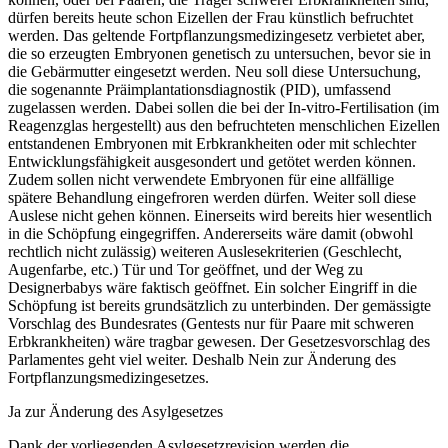
dürfen bereits heute schon Eizellen der Frau künstlich befruchtet
werden. Das geltende Fortpflanzungsmedizingesetz verbietet aber,
die so erzeugten Embryonen genetisch zu untersuchen, bevor sie in
die Gebärmutter eingesetzt werden. Neu soll diese Untersuchung,
die sogenannte Präimplantationsdiagnostik (PID), umfassend
zugelassen werden. Dabei sollen die bei der In-vitro-Fertilisation (im
Reagenzglas hergestellt) aus den befruchteten menschlichen Eizellen
entstandenen Embryonen mit Erbkrankheiten oder mit schlechter
Entwicklungsfähigkeit ausgesondert und getötet werden können.
Zudem sollen nicht verwendete Embryonen für eine allfällige
spätere Behandlung eingefroren werden dürfen. Weiter soll diese
Auslese nicht gehen können. Einerseits wird bereits hier wesentlich
in die Schöpfung eingegriffen. Andererseits wäre damit (obwohl
rechtlich nicht zulässig) weiteren Auslesekriterien (Geschlecht,
Augenfarbe, etc.) Tür und Tor geöffnet, und der Weg zu
Designerbabys wäre faktisch geöffnet. Ein solcher Eingriff in die
Schöpfung ist bereits grundsätzlich zu unterbinden. Der gemässigte
Vorschlag des Bundesrates (Gentests nur für Paare mit schweren
Erbkrankheiten) wäre tragbar gewesen. Der Gesetzesvorschlag des
Parlamentes geht viel weiter. Deshalb Nein zur Änderung des
Fortpflanzungsmedizingesetzes.
Ja zur Änderung des Asylgesetzes
Dank der vorliegenden Asylgesetzrevision werden die