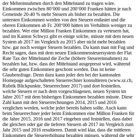
der Mehreinnahmen durch den Mittelstand zu tragen wäre.
Einkommen zwischen 80‘000 und 200‘000 Franken hätten je nach
Gemeinde 20-40 % mehr Steuern als bisher zu bezahlen. Die
untersten Einkommen werden von den Steuern entlastet und die
oberen Einkommen ab Fr. 200‘000 hätten im Verhältnis weniger zu
bezahlen. Wer eine Million Franken Einkommen zu verteuern hat,
und im Kanton Schwyz gibt es einige solche, müsste mit dem neuen
System ab 2017 im Vergleich zu 2015 aber nicht mehr bezahlen
bzw. gar noch weniger Steuern bezahlen. Da kann man mit Fug und
Recht sagen, dass mit dem neuen Einkommensteuersystem der Flat
Rate Tax der Mittelstand die Zeche (höhere Steuereinnahmen) zu
bezahlen hat, bzw. dass der Mittelstand ausgepresst wird, während
die sehr guten Einkommen geschont werden. Das ist keine
Glaubensfrage. Denn dazu kann jeder den bei der kantonalen
Homepage aufgeschalteten Steuerrechner konsultieren (www.sz.ch,
Rubrik Blickpunkte, Steuerrechner 2017) und dort feststellen,
welche Steuern er nach dem vorgeschlagenen, neuen System im
Jahre 2017 mit dem bisherigen Einkommen bezahlen müsste. Diese
Zahl kann mit den Steuerrechnungen 2014, 2015 und 2016
verglichen werden, welche jeder bereits haben sollte. Auch kann
beim Steuerrechner jeder beim Einkommen eine Million Franken für
die Jahre 2015, 2016 und 2017 eingeben und feststellen, dass dabei
die gleichen oder gar die tieferen Steuern ab 2017 im Vergleich zum
Jahr 2015 und 2016 resultieren. Damit wird klar, dass die mittleren
Einkommen die Steuererhöhung bezahlen müssen, während die sehr