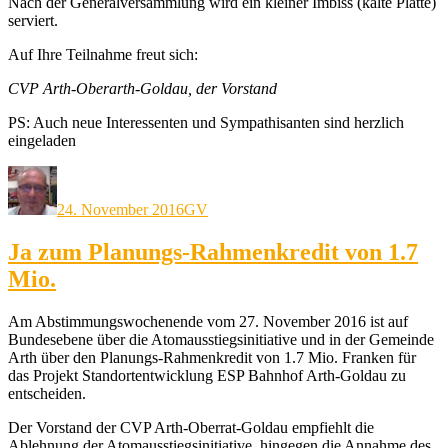
Nach der Generalversammlung wird ein kleiner Imbiss (kalte Platte)
serviert.
Auf Ihre Teilnahme freut sich:
CVP Arth-Oberarth-Goldau, der Vorstand
PS: Auch neue Interessenten und Sympathisanten sind herzlich
eingeladen
Autor
Veröffentlicht
Kategorien
am
24. November 2016
GV
Ja zum Planungs-Rahmenkredit von 1.7
Mio.
Am Abstimmungswochenende vom 27. November 2016 ist auf
Bundesebene über die Atomausstiegsinitiative und in der Gemeinde
Arth über den Planungs-Rahmenkredit von 1.7 Mio. Franken für
das Projekt Standortentwicklung ESP Bahnhof Arth-Goldau zu
entscheiden.
Der Vorstand der CVP Arth-Oberrat-Goldau empfiehlt die
Ablehnung der Atomausstiegsinitiative, hingegen die Annahme des