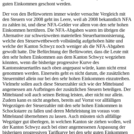
guten Einkommen geschont werden.
Der von den Befürwortern immer wieder versuchte Vergleich mit
den Steuern vor 2008 geht ins Leere, weil ab 2008 bekanntlich NFA
zu zahlen ist, und diese NFA-Gelder vor allem von den sehr hohen
Einkommen herrühren. Die NFA-Abgaben waren im übrigen die
Alternative zur schweizweiten materiellen Steuerharmonisierung,
welche den Steuerwettbewerb vollständig aufgehoben hätte und
welche der Kanton Schwyz noch weniger als die NFA-Abgaben
gewollt hatte. Die Befürchtung der Befürworter, dass die Leute mit
den sehr hohen Einkommen aus dem Kanton Schwyz wegziehen
könnten, wenn die bisherige progressive Kurve des
Kantonssteuertarifes nach oben angepasst würde, kann nicht ernst
genommen werden. Einerseits geht es nicht darum, die zusätzlichen
Steuermittel allein nur bei den sehr hohen Einkommen einzutreiben.
Vielmehr sollen auch diese Steuerzahler sich wie der Mittelstand
angemessen am Aufbringen der zusätzlichen Steuern beteiligen. Der
Mittelstand soll auch seinen Beitrag leisten, aber nicht nur allein.
Zudem kann es nicht angehen, bereits auf Vorrat vor allfälligen
Wegezügen der Steuerzahler mit den sehr hohen Einkommen in
Schockstarre zu fallen und deren Mehrleistung im voraus vom
Mittelstand übernehmen zu lassen. Auch müssten sich allfällige
Wegzüger gut überlegen, in welchen Kanton sie ziehen wollen, weil
der Kanton Schwyz auch bei einer angemessenen Anpassung der
bisherigen progressiven Tarifkurve bei den sehr guten Einkommen