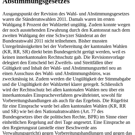
Abstimmungsgesetzes
Ausgangspunkt der Revision des Wahl- und Abstimmungsgesetzes
waren die Ständeratswahlen 2011. Damals waren im ersten
Wahlgang 8 Prozent der Wahlzettel ungültig. Zudem konnte wegen
der noch ausstehenden Erwahrung durch den Kantonsrat nach dem
zweiten Wahlgang der eine Schwyzer Ständerat an der
Bundesratswahl 2011 nicht teilnehmen. Bisher mussten
Unregelmässigkeiten bei der Vorbereitung der kantonalen Wahlen
(KR, RR, SR) direkt beim Bundesgericht gerügt werden, weil es
keinen innerkantonalen Rechtsschutz gab. Die Revisionsvorlage
delegiert den Entscheid bei Zweifels- und Streitfällen über
Gültigkeit und Inhalt der Wahl- und Abstimmungszettel neu an
einen Ausschuss des Wahl- und Abstimmungsbüros, was
zweckmässig ist. Zudem werden die Ungültigkeit der Stimmabgabe
und die Ungültigkeit der Wahlzettel klarer geregelt. Schliesslich
wird der Rechtsschutz bei allen kantonalen Wahlen neu über ein
innerkantonales Einspracheverfahren gewährleistet, sowohl für
Vorbereitungshandlungen als auch für das Ergebnis. Die Rügefrist
für eine Einsprache wurde bei allen kantonalen Wahlen (KR, RR
und SR) wie bei den Nationalratswahlen (Art. 77 des
Bundesgesetzes über die politischen Rechte, BPR) im Sinne einer
einheitlichen Regelung auf drei Tage angesetzt. Eine Einsprache an
den Regierungsrat (anstelle einer Beschwerde ans
Verwaltungsgericht) gegen Vorbereitungshandlungen und gegen das