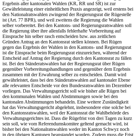
Ergebnis aller kantonalen Wahlen (KR, RR und SR) ist zur
Gewährleistung einer einheitlichen Praxis angezeigt, weil erstens bei
den Nationalratswahlen zwingend der Regierungsrat die Rügestelle
ist (Art. 77 BPR), und weil zweitens die Regierung die Wahlen
selber vorbereitet. Bei den Kantons- und Regierungsratswahlen soll
die Regierung über ihre allenfalls fehlerhafte Vorbereitung auf
Einsprache hin selber rasch entscheiden bzw. aus zeitlichen
Gründen Antrag an den Kantonsrat stellen können. Bei Rügen
gegen das Ergebnis der Wahlen in den Kantons- und Regierungsrat
ist die Einsprache beim Regierungsrat einzureichen, während der
Entscheid auf Antrag der Regierung durch den Kantonsrat zu fällen
ist. Bei den Ständeratswahlen hat der Regierungsrat über Rügen
gegenüber Vorbereitungshandlungen und gegenüber dem Ergebnis
zusammen mit der Erwahrung selber zu entscheiden. Damit wird
gewährleistet, dass bei den Ständeratswahlen auf kantonaler Ebene
alle relevanten Entscheide vor den Bundesratswahlen im Dezember
vorliegen. Das Verwaltungsgericht soll wie bisher alle Rügen bei
den kommunalen Wahlen und Abstimmungen sowie bei den
kantonalen Abstimmungen behandeln. Eine weitere Zuständigkeit
hat das Verwaltungsgericht abgelehnt, insbesondere eine solche bei
den Kantonsratswahlen, weil der Kantonsrat die Wahlbehörde des
Verwaltungsgerichtes ist. Dass die Rügefrist von drei Tagen zu kurz
sein soll, wie vom Referendumskomitee geltend gemacht wird, ist
bisher bei den Nationalratswahlen weder im Kanton Schwyz noch
in den übrigen Kantonen beanstandet worden. Zudem muss die Frist