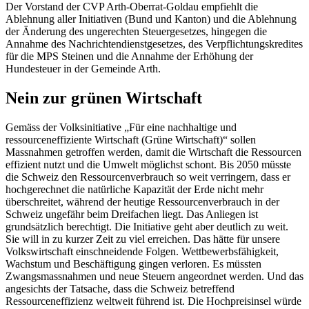
Der Vorstand der CVP Arth-Oberrat-Goldau empfiehlt die
Ablehnung aller Initiativen (Bund und Kanton) und die Ablehnung
der Änderung des ungerechten Steuergesetzes, hingegen die
Annahme des Nachrichtendienstgesetzes, des Verpflichtungskredites
für die MPS Steinen und die Annahme der Erhöhung der
Hundesteuer in der Gemeinde Arth.
Nein zur grünen Wirtschaft
Gemäss der Volksinitiative „Für eine nachhaltige und
ressourceneffiziente Wirtschaft (Grüne Wirtschaft)“ sollen
Massnahmen getroffen werden, damit die Wirtschaft die Ressourcen
effizient nutzt und die Umwelt möglichst schont. Bis 2050 müsste
die Schweiz den Ressourcenverbrauch so weit verringern, dass er
hochgerechnet die natürliche Kapazität der Erde nicht mehr
überschreitet, während der heutige Ressourcenverbrauch in der
Schweiz ungefähr beim Dreifachen liegt. Das Anliegen ist
grundsätzlich berechtigt. Die Initiative geht aber deutlich zu weit.
Sie will in zu kurzer Zeit zu viel erreichen. Das hätte für unsere
Volkswirtschaft einschneidende Folgen. Wettbewerbsfähigkeit,
Wachstum und Beschäftigung gingen verloren. Es müssten
Zwangsmassnahmen und neue Steuern angeordnet werden. Und das
angesichts der Tatsache, dass die Schweiz betreffend
Ressourceneffizienz weltweit führend ist. Die Hochpreisinsel würde