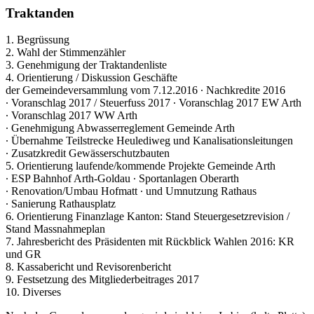
Traktanden
1. Begrüssung
2. Wahl der Stimmenzähler
3. Genehmigung der Traktandenliste
4. Orientierung / Diskussion Geschäfte
der Gemeindeversammlung vom 7.12.2016 ∙ Nachkredite 2016
∙ Voranschlag 2017 / Steuerfuss 2017 ∙ Voranschlag 2017 EW Arth
∙ Voranschlag 2017 WW Arth
∙ Genehmigung Abwasserreglement Gemeinde Arth
∙ Übernahme Teilstrecke Heulediweg und Kanalisationsleitungen
∙ Zusatzkredit Gewässerschutzbauten
5. Orientierung laufende/kommende Projekte Gemeinde Arth
∙ ESP Bahnhof Arth-Goldau ∙ Sportanlagen Oberarth
∙ Renovation/Umbau Hofmatt ∙ und Umnutzung Rathaus
∙ Sanierung Rathausplatz
6. Orientierung Finanzlage Kanton: Stand Steuergesetzrevision /
Stand Massnahmeplan
7. Jahresbericht des Präsidenten mit Rückblick Wahlen 2016: KR
und GR
8. Kassabericht und Revisorenbericht
9. Festsetzung des Mitgliederbeitrages 2017
10. Diverses