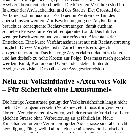
Asylverfahren deutlich schneller. Die kürzeren Verfahren sind im
Interesse der Asylsuchenden und des Staates. Der Grossteil der
Verfahren soll in maximal 140 Tagen in Zentren des Bundes
abgeschlossen werden. Zur Beschleunigung der Asylverfahren
braucht es konsequente Rechtsvertretungen, damit auch im
schnellen Prozess faire Verfahren garantiert sind. Das führt zu
weniger Beschwerden und zu einer grösseren Akzeptanz der
Entscheide. Eine kurze Verfahrensdauer ist nur mit Rechtsvertretung
möglich. Dieses Vorgehen ist in Zürich bereits erfolgreich
ausgetestet worden. Das bisherige Asylverfahren dauert zu lange
und hat deshalb zu hohe Kosten zur Folge. Das muss rasch geändert
werden. Bund, Kantone und Gemeinden stehen hinter der
Asylgesetzrevision. Deshalb Ja zur Asylgesetzrevision.
Nein zur Volksinitiative «Axen vors Volk
– Für Sicherheit ohne Luxustunnel»
Die heutige Axenstrasse genügt der Verkehrssicherheit längst nicht
mehr. Der Langsamverkehr (Velofahrer, etc.) muss dringend vom
übrigen Verkehr getrennt werden, weil der gesamte Verkehr auf der
gleichen Strasse ohne Verbreiterung zu gefährlich ist. Neue
Kunstbauten für eine Verbreiterung der Axenstrasse sind aber nicht
bewilligungsfähig, weil dadurch eine schützenswerte Landschaft