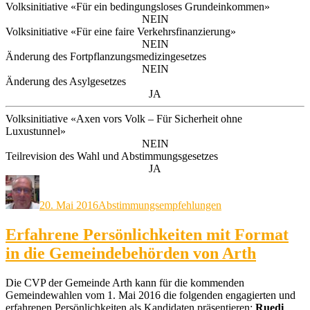
Volksinitiative «Für ein bedingungsloses Grundeinkommen»
NEIN
Volksinitiative «Für eine faire Verkehrsfinanzierung»
NEIN
Änderung des Fortpflanzungsmedizingesetzes
NEIN
Änderung des Asylgesetzes
JA
Volksinitiative «Axen vors Volk – Für Sicherheit ohne
Luxustunnel»
NEIN
Teilrevision des Wahl und Abstimmungsgesetzes
JA
Autor
Veröffentlicht
Kategorien
am
20. Mai 2016
Abstimmungsempfehlungen
Erfahrene Persönlichkeiten mit Format
in die Gemeindebehörden von Arth
Die CVP der Gemeinde Arth kann für die kommenden
Gemeindewahlen vom 1. Mai 2016 die folgenden engagierten und
erfahrenen Persönlichkeiten als Kandidaten präsentieren:
Ruedi