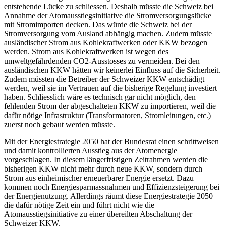
entstehende Lücke zu schliessen. Deshalb müsste die Schweiz bei
Annahme der Atomausstiegsinitiative die Stromversorgungslücke
mit Stromimporten decken. Das würde die Schweiz bei der
Stromversorgung vom Ausland abhängig machen. Zudem müsste
ausländischer Strom aus Kohlekraftwerken oder KKW bezogen
werden. Strom aus Kohlekraftwerken ist wegen des
umweltgefährdenden CO2-Ausstosses zu vermeiden. Bei den
ausländischen KKW hätten wir keinerlei Einfluss auf die Sicherheit.
Zudem müssten die Betreiber der Schweizer KKW entschädigt
werden, weil sie im Vertrauen auf die bisherige Regelung investiert
haben. Schliesslich wäre es technisch gar nicht möglich, den
fehlenden Strom der abgeschalteten KKW zu importieren, weil die
dafür nötige Infrastruktur (Transformatoren, Stromleitungen, etc.)
zuerst noch gebaut werden müsste.
Mit der Energiestrategie 2050 hat der Bundesrat einen schrittweisen
und damit kontrollierten Ausstieg aus der Atomenergie
vorgeschlagen. In diesem längerfristigen Zeitrahmen werden die
bisherigen KKW nicht mehr durch neue KKW, sondern durch
Strom aus einheimischer erneuerbarer Energie ersetzt. Dazu
kommen noch Energiesparmassnahmen und Effizienzsteigerung bei
der Energienutzung. Allerdings räumt diese Energiestrategie 2050
die dafür nötige Zeit ein und führt nicht wie die
Atomausstiegsinitiative zu einer übereilten Abschaltung der
Schweizer KKW.