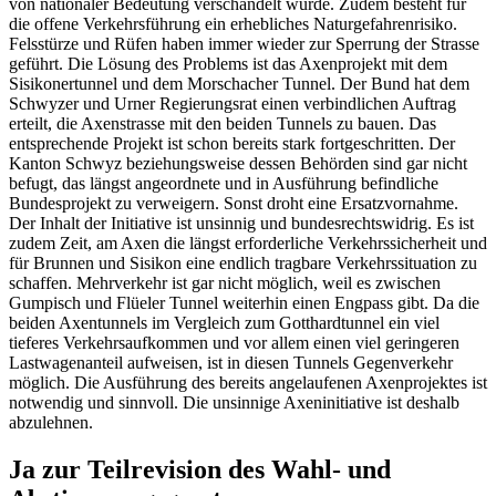
von nationaler Bedeutung verschandelt würde. Zudem besteht für
die offene Verkehrsführung ein erhebliches Naturgefahrenrisiko.
Felsstürze und Rüfen haben immer wieder zur Sperrung der Strasse
geführt. Die Lösung des Problems ist das Axenprojekt mit dem
Sisikonertunnel und dem Morschacher Tunnel. Der Bund hat dem
Schwyzer und Urner Regierungsrat einen verbindlichen Auftrag
erteilt, die Axenstrasse mit den beiden Tunnels zu bauen. Das
entsprechende Projekt ist schon bereits stark fortgeschritten. Der
Kanton Schwyz beziehungsweise dessen Behörden sind gar nicht
befugt, das längst angeordnete und in Ausführung befindliche
Bundesprojekt zu verweigern. Sonst droht eine Ersatzvornahme.
Der Inhalt der Initiative ist unsinnig und bundesrechtswidrig. Es ist
zudem Zeit, am Axen die längst erforderliche Verkehrssicherheit und
für Brunnen und Sisikon eine endlich tragbare Verkehrssituation zu
schaffen. Mehrverkehr ist gar nicht möglich, weil es zwischen
Gumpisch und Flüeler Tunnel weiterhin einen Engpass gibt. Da die
beiden Axentunnels im Vergleich zum Gotthardtunnel ein viel
tieferes Verkehrsaufkommen und vor allem einen viel geringeren
Lastwagenanteil aufweisen, ist in diesen Tunnels Gegenverkehr
möglich. Die Ausführung des bereits angelaufenen Axenprojektes ist
notwendig und sinnvoll. Die unsinnige Axeninitiative ist deshalb
abzulehnen.
Ja zur Teilrevision des Wahl- und