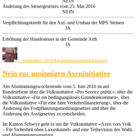
NEIN
Änderung des Steuergesetzes vom 25. Mai 2016
NEIN
Verpflichtungskredit für den Auf- und Umbau der MPS Steinen
JA
Erhöhung der Hundesteuer in der Gemeinde Arth
JA
Autor
Veröffentlicht
Kategorien
am
7. September 2016
Abstimmungsempfehlungen
Nein zur unsinnigen Axeninitiative
Am Abstimmungswochenende vom 5. Juni 2016 ist auf
Bundesebene über die Volksinitiative «Pro Service public», über die
Volksinitiative «Für ein bedingungsloses Grundeinkommen», über
die Volksinitiative «Für eine faire Verkehrsfinanzierung», über die
Änderung des Fortpflanzungsmedizingesetzes und über die
Änderung des Asylgesetzes zu entscheiden.
Im Kanton Schwyz geht es um die Volksinitiative «Axen vors Volk
– Für Sicherheit ohne Luxustunnel» und eine Teilrevision des Wahl-
und Abstimmungsgesetzes.