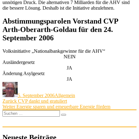
unnötigen Druck. Die alternativen 7 Milliarden für die AHV sind
die bessere Lösung. Deshalb ist die Initiative abzulehnen.
Abstimmungsparolen Vorstand CVP
Arth-Oberarth-Goldau für den 24.
September 2006
Volksinitiative „Nationalbankgewinne für die AHV“
NEIN
Ausländergesetz
JA
Änderung Asylgesetz
JA
Autor
Veröffentlicht
Kategorien
am
5. September 2006
Allgemein
Beitragsnavigation
Vorheriger
Zurück
CVP dankt und gratuliert
Nächster
Beitrag:
Weiter
Energie sparen und erneuerbare Energie fördern
Beitrag:
Suchen
Suchen
nach:
Neueste Beiträge