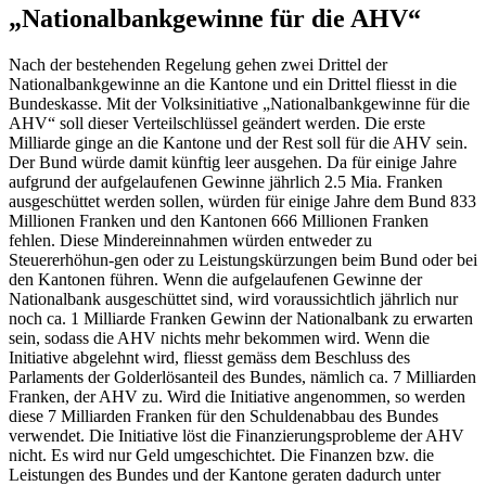
„Nationalbankgewinne für die AHV“
Nach der bestehenden Regelung gehen zwei Drittel der
Nationalbankgewinne an die Kantone und ein Drittel fliesst in die
Bundeskasse. Mit der Volksinitiative „Nationalbankgewinne für die
AHV“ soll dieser Verteilschlüssel geändert werden. Die erste
Milliarde ginge an die Kantone und der Rest soll für die AHV sein.
Der Bund würde damit künftig leer ausgehen. Da für einige Jahre
aufgrund der aufgelaufenen Gewinne jährlich 2.5 Mia. Franken
ausgeschüttet werden sollen, würden für einige Jahre dem Bund 833
Millionen Franken und den Kantonen 666 Millionen Franken
fehlen. Diese Mindereinnahmen würden entweder zu
Steuererhöhun-gen oder zu Leistungskürzungen beim Bund oder bei
den Kantonen führen. Wenn die aufgelaufenen Gewinne der
Nationalbank ausgeschüttet sind, wird voraussichtlich jährlich nur
noch ca. 1 Milliarde Franken Gewinn der Nationalbank zu erwarten
sein, sodass die AHV nichts mehr bekommen wird. Wenn die
Initiative abgelehnt wird, fliesst gemäss dem Beschluss des
Parlaments der Golderlösanteil des Bundes, nämlich ca. 7 Milliarden
Franken, der AHV zu. Wird die Initiative angenommen, so werden
diese 7 Milliarden Franken für den Schuldenabbau des Bundes
verwendet. Die Initiative löst die Finanzierungsprobleme der AHV
nicht. Es wird nur Geld umgeschichtet. Die Finanzen bzw. die
Leistungen des Bundes und der Kantone geraten dadurch unter