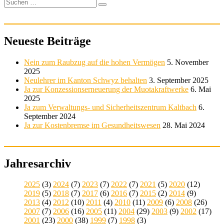
Suchen
Suchen
nach:
Neueste Beiträge
Nein zum Raubzug auf die hohen Vermögen
5. November
2025
Neulehrer im Kanton Schwyz behalten
3. September 2025
Ja zur Konzessionserneuerung der Muotakraftwerke
6. Mai
2025
Ja zum Verwaltungs- und Sicherheitszentrum Kaltbach
6.
September 2024
Ja zur Kostenbremse im Gesundheitswesen
28. Mai 2024
Jahresarchiv
2025
(3)
2024
(7)
2023
(7)
2022
(7)
2021
(5)
2020
(12)
2019
(5)
2018
(7)
2017
(6)
2016
(7)
2015
(2)
2014
(9)
2013
(4)
2012
(10)
2011
(4)
2010
(11)
2009
(6)
2008
(26)
2007
(7)
2006
(16)
2005
(11)
2004
(29)
2003
(9)
2002
(17)
2001
(23)
2000
(38)
1999
(7)
1998
(3)