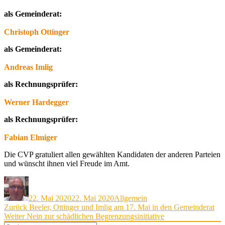
als Gemeinderat:
Christoph Ottinger
als Gemeinderat:
Andreas Imlig
als Rechnungsprüfer:
Werner Hardegger
als Rechnungsprüfer:
Fabian Elmiger
Die CVP gratuliert allen gewählten Kandidaten der anderen Parteien
und wünscht ihnen viel Freude im Amt.
Autor
Veröffentlicht
Kategorien
am
22. Mai 2020
22. Mai 2020
Allgemein
Beitragsnavigation
Vorheriger
Zurück
Beeler, Ottinger und Imlig am 17. Mai in den Gemeinderat
Nächster
Beitrag:
Weiter
Nein zur schädlichen Begrenzungsinitiative
Beitrag: