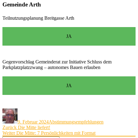
Gemeinde Arth
Teilnutzungsplanung Breitgasse Arth
JA
Gegenvorschlag Gemeinderat zur Initiative Schluss dem
Parkplatzplatzzwang – autonomes Bauen erlauben
JA
Autor
Veröffentlicht
Kategorien
am
9. Februar 2024
Abstimmungsempfehlungen
Beitragsnavigation
Vorheriger
Zurück
Die Mitte liefert!
Nächster
Beitrag:
Weiter
Die Mitte: 7 Persönlichkeiten mit Format