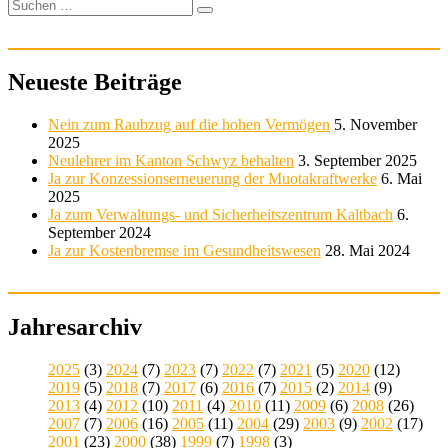
Beitrag:
Suchen
Suchen
nach:
Neueste Beiträge
Nein zum Raubzug auf die hohen Vermögen
5. November
2025
Neulehrer im Kanton Schwyz behalten
3. September 2025
Ja zur Konzessionserneuerung der Muotakraftwerke
6. Mai
2025
Ja zum Verwaltungs- und Sicherheitszentrum Kaltbach
6.
September 2024
Ja zur Kostenbremse im Gesundheitswesen
28. Mai 2024
Jahresarchiv
2025
(3)
2024
(7)
2023
(7)
2022
(7)
2021
(5)
2020
(12)
2019
(5)
2018
(7)
2017
(6)
2016
(7)
2015
(2)
2014
(9)
2013
(4)
2012
(10)
2011
(4)
2010
(11)
2009
(6)
2008
(26)
2007
(7)
2006
(16)
2005
(11)
2004
(29)
2003
(9)
2002
(17)
2001
(23)
2000
(38)
1999
(7)
1998
(3)