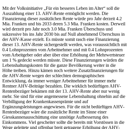
Mit der Volksinitiative „Für ein besseres Leben im Alter“ soll die
Auszahlung einer 13. AHV-Rente ermöglicht werden. Die
Finanzierung dieser zusätzlichen Rente würde pro Jahr derzeit 4.2
Mia. Franken und bis 2033 deren 5.3 Mia. Franken kosten. Derweil
wird derzeit pro Jahr noch 3.0 Mia. Franken Überschuss und
sukzessive bis ins Jahr 2030 bis auf Null abnehmend Überschuss in
der AHV-Kasse erzielt. Es müsste somit rasch eine Finanzierung
dieser 13. AHV-Rente sichergestellt werden, was voraussichtlich mit
0.4 Lohnprozenten vom Arbeitnehmer und mit 0.4 Lohnprozenten
vom Arbeitgeber oder aber über eine Erhöhung der Mehrwertsteuer
um 1 % gedeckt werden müsste. Diese Finanzierungen würden die
Lebenshaltungskosten für die ganze Bevölkerung weiter in die
Höhe treiben. Hinzu kämen noch weitere Zusatzfinanzierungen für
die AHV-Rente wegen der schlechten demographischen
Entwicklung, da immer weniger Arbeitnehmer für immer mehr
Rentner AHV-Beiträge bezahlen. Die wirklich bedürftigen AHV-
Rentenbezüger bekämen mit der 13. AHV-Rente aber nur wenig
mehr. Sie sind für eine angemessene Lebenshaltung ohnehin auf die
Verbilligung der Krankenkassenprämie und auf
Ergänzungsleistungen angewiesen. Für die nicht bedürftigen AHV-
Rentenbezüger wäre die zusätzliche Rente im Sinne einer
Giesskannenausschüttung eine unnötige Aufbesserung des
Einkommens. Viel gescheiter sollte die bereits mit Vorstössen in die
Wege geleitete und offenbar breit getragene Erhöhung der AHV-