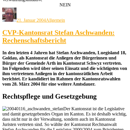
NEIN
Autor
Veröffentlicht
Kategorien
am
21. Januar 2004
Allgemein
CVP-Kantonsrat Stefan Aschwanden:
Rechenschaftsbericht
In den letzten 4 Jahren hat Stefan Aschwanden, Luegisland 18,
Goldau, als Kantonsrat die Anliegen der Bürgerinnen und
Bürger der Gemeinde Arth im Kantonsrat Schwyz vertreten.
Im Folgenden wird über seinen Einsatz und die wichtigsten von
ihm vertretenen Anliegen in der kantonsrätlichen Arbeit
berichtet. Er kandidiert im Rahmen der Kantonsratswahlen
vom 28. März 2004 für eine weitere Amtsdauer.
Rechtspflege und Gesetzgebung
Der Kantonsrat ist die Legislative
und damit gesetzgebendes Organ im Kanton. Es ist deshalb wichtig,
dass nicht nur in der Verwaltung, sondern auch im Kantonsrat
Juristen vertreten sind. So wählte der Kantonsrat Rechtsanwalt
Stefan Aschwanden für die Legislatur 2000/2004 zum Präsidenten