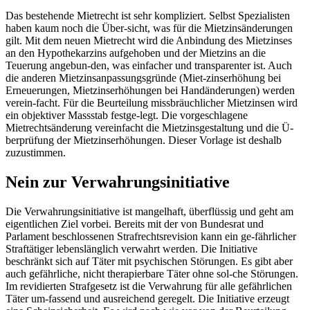
Das bestehende Mietrecht ist sehr kompliziert. Selbst Spezialisten
haben kaum noch die Über-sicht, was für die Mietzinsänderungen
gilt. Mit dem neuen Mietrecht wird die Anbindung des Mietzinses
an den Hypothekarzins aufgehoben und der Mietzins an die
Teuerung angebun-den, was einfacher und transparenter ist. Auch
die anderen Mietzinsanpassungsgründe (Miet-zinserhöhung bei
Erneuerungen, Mietzinserhöhungen bei Handänderungen) werden
verein-facht. Für die Beurteilung missbräuchlicher Mietzinsen wird
ein objektiver Massstab festge-legt. Die vorgeschlagene
Mietrechtsänderung vereinfacht die Mietzinsgestaltung und die Ü-
berprüfung der Mietzinserhöhungen. Dieser Vorlage ist deshalb
zuzustimmen.
Nein zur Verwahrungsinitiative
Die Verwahrungsinitiative ist mangelhaft, überflüssig und geht am
eigentlichen Ziel vorbei. Bereits mit der von Bundesrat und
Parlament beschlossenen Strafrechtsrevision kann ein ge-fährlicher
Straftätiger lebenslänglich verwahrt werden. Die Initiative
beschränkt sich auf Täter mit psychischen Störungen. Es gibt aber
auch gefährliche, nicht therapierbare Täter ohne sol-che Störungen.
Im revidierten Strafgesetz ist die Verwahrung für alle gefährlichen
Täter um-fassend und ausreichend geregelt. Die Initiative erzeugt