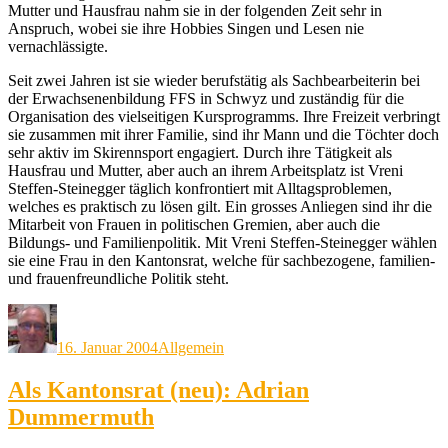
Mutter und Hausfrau nahm sie in der folgenden Zeit sehr in
Anspruch, wobei sie ihre Hobbies Singen und Lesen nie
vernachlässigte.
Seit zwei Jahren ist sie wieder berufstätig als Sachbearbeiterin bei
der Erwachsenenbildung FFS in Schwyz und zuständig für die
Organisation des vielseitigen Kursprogramms. Ihre Freizeit verbringt
sie zusammen mit ihrer Familie, sind ihr Mann und die Töchter doch
sehr aktiv im Skirennsport engagiert. Durch ihre Tätigkeit als
Hausfrau und Mutter, aber auch an ihrem Arbeitsplatz ist Vreni
Steffen-Steinegger täglich konfrontiert mit Alltagsproblemen,
welches es praktisch zu lösen gilt. Ein grosses Anliegen sind ihr die
Mitarbeit von Frauen in politischen Gremien, aber auch die
Bildungs- und Familienpolitik. Mit Vreni Steffen-Steinegger wählen
sie eine Frau in den Kantonsrat, welche für sachbezogene, familien-
und frauenfreundliche Politik steht.
Autor
Veröffentlicht
Kategorien
am
16. Januar 2004
Allgemein
Als Kantonsrat (neu): Adrian
Dummermuth