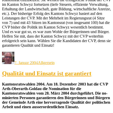
im Kanton Schwyz fortsetzen (tiefe Steuern, effiziente Verwaltung,
Erhaltung der Landwirtschaft, gute Bildung, wirtschaftliche Anreize,
etc.). Der bisherige Erfolg des Kantons Schwyz basiert auf den
Leistungen der CVP. Mit der Mehrheit im Regierungsrat (4 Sitze
von 7) und mit 43 Sitzen im Kantonsrat (von insgesamt 100) hat die
CVP bisher die Politik im Kanton Schwyz wesentlich bestimmt.
Und es war gut so, es war zum Wohle der Bürgerinnen und Bürger.
Helfen Sie mit, dass der Kanton Schwyz mit der CVP weiterhin
erfolgreich sein kann. Wählen Sie die Kandidaten der CVP, denn sie
garantieren Qualität und Einsatz!
Autor
Veröffentlicht
Kategorien
am
7. Januar 2004
Allgemein
Qualität und Einsatz ist garantiert
Kantonsratswahlen 2004. Am 18. Dezember 2003 hat die CVP
Arth-Oberarth-Goldau die Nomination für die
Kantonsratswahlen vom 28. März 2004 durchgeführt. Die no-
minierten Personen garantieren den Bürgerinnen und Bürgern
der Gemeinde Arth eine hervorragende Qualität der politischen
Arbeit und einen ausserordentlichen Einsatz.