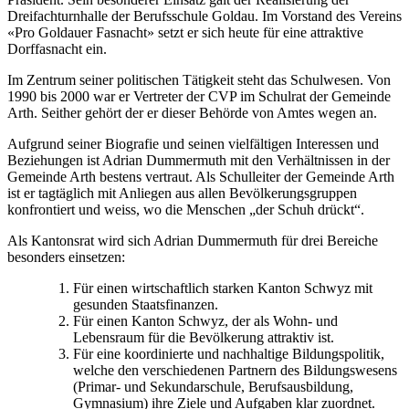
Dreifachturnhalle der Berufsschule Goldau. Im Vorstand des Vereins
«Pro Goldauer Fasnacht» setzt er sich heute für eine attraktive
Dorffasnacht ein.
Im Zentrum seiner politischen Tätigkeit steht das Schulwesen. Von
1990 bis 2000 war er Vertreter der CVP im Schulrat der Gemeinde
Arth. Seither gehört der er dieser Behörde von Amtes wegen an.
Aufgrund seiner Biografie und seinen vielfältigen Interessen und
Beziehungen ist Adrian Dummermuth mit den Verhältnissen in der
Gemeinde Arth bestens vertraut. Als Schulleiter der Gemeinde Arth
ist er tagtäglich mit Anliegen aus allen Bevölkerungsgruppen
konfrontiert und weiss, wo die Menschen „der Schuh drückt“.
Als Kantonsrat wird sich Adrian Dummermuth für drei Bereiche
besonders einsetzen:
Für einen wirtschaftlich starken Kanton Schwyz mit
gesunden Staatsfinanzen.
Für einen Kanton Schwyz, der als Wohn- und
Lebensraum für die Bevölkerung attraktiv ist.
Für eine koordinierte und nachhaltige Bildungspolitik,
welche den verschiedenen Partnern des Bildungswesens
(Primar- und Sekundarschule, Berufsausbildung,
Gymnasium) ihre Ziele und Aufgaben klar zuordnet.