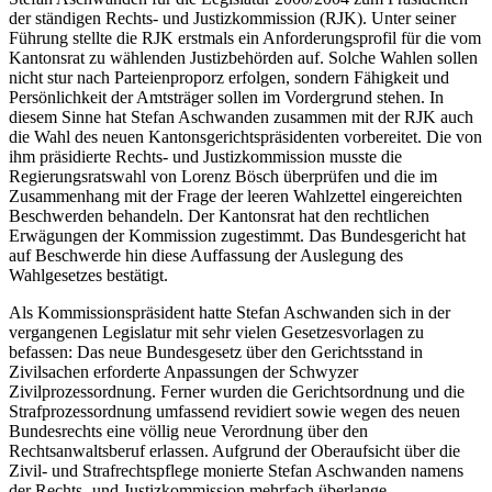
der ständigen Rechts- und Justizkommission (RJK). Unter seiner
Führung stellte die RJK erstmals ein Anforderungsprofil für die vom
Kantonsrat zu wählenden Justizbehörden auf. Solche Wahlen sollen
nicht stur nach Parteienproporz erfolgen, sondern Fähigkeit und
Persönlichkeit der Amtsträger sollen im Vordergrund stehen. In
diesem Sinne hat Stefan Aschwanden zusammen mit der RJK auch
die Wahl des neuen Kantonsgerichtspräsidenten vorbereitet. Die von
ihm präsidierte Rechts- und Justizkommission musste die
Regierungsratswahl von Lorenz Bösch überprüfen und die im
Zusammenhang mit der Frage der leeren Wahlzettel eingereichten
Beschwerden behandeln. Der Kantonsrat hat den rechtlichen
Erwägungen der Kommission zugestimmt. Das Bundesgericht hat
auf Beschwerde hin diese Auffassung der Auslegung des
Wahlgesetzes bestätigt.
Als Kommissionspräsident hatte Stefan Aschwanden sich in der
vergangenen Legislatur mit sehr vielen Gesetzesvorlagen zu
befassen: Das neue Bundesgesetz über den Gerichtsstand in
Zivilsachen erforderte Anpassungen der Schwyzer
Zivilprozessordnung. Ferner wurden die Gerichtsordnung und die
Strafprozessordnung umfassend revidiert sowie wegen des neuen
Bundesrechts eine völlig neue Verordnung über den
Rechtsanwaltsberuf erlassen. Aufgrund der Oberaufsicht über die
Zivil- und Strafrechtspflege monierte Stefan Aschwanden namens
der Rechts- und Justizkommission mehrfach überlange