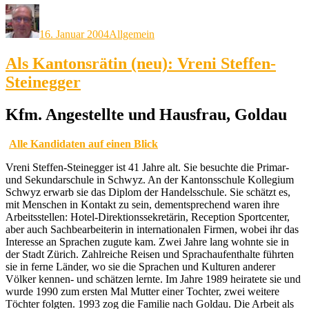
Autor
Veröffentlicht
Kategorien
am
16. Januar 2004
Allgemein
Als Kantonsrätin (neu): Vreni Steffen-
Steinegger
Kfm. Angestellte und Hausfrau, Goldau
Alle Kandidaten auf einen Blick
Vreni Steffen-Steinegger ist 41 Jahre alt. Sie besuchte die Primar-
und Sekundarschule in Schwyz. An der Kantonsschule Kollegium
Schwyz erwarb sie das Diplom der Handelsschule. Sie schätzt es,
mit Menschen in Kontakt zu sein, dementsprechend waren ihre
Arbeitsstellen: Hotel-Direktionssekretärin, Reception Sportcenter,
aber auch Sachbearbeiterin in internationalen Firmen, wobei ihr das
Interesse an Sprachen zugute kam. Zwei Jahre lang wohnte sie in
der Stadt Zürich. Zahlreiche Reisen und Sprachaufenthalte führten
sie in ferne Länder, wo sie die Sprachen und Kulturen anderer
Völker kennen- und schätzen lernte. Im Jahre 1989 heiratete sie und
wurde 1990 zum ersten Mal Mutter einer Tochter, zwei weitere
Töchter folgten. 1993 zog die Familie nach Goldau. Die Arbeit als