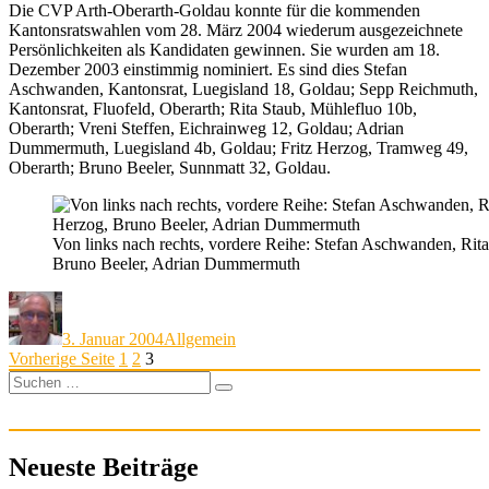
Die CVP Arth-Oberarth-Goldau konnte für die kommenden
Kantonsratswahlen vom 28. März 2004 wiederum ausgezeichnete
Persönlichkeiten als Kandidaten gewinnen. Sie wurden am 18.
Dezember 2003 einstimmig nominiert. Es sind dies Stefan
Aschwanden, Kantonsrat, Luegisland 18, Goldau; Sepp Reichmuth,
Kantonsrat, Fluofeld, Oberarth; Rita Staub, Mühlefluo 10b,
Oberarth; Vreni Steffen, Eichrainweg 12, Goldau; Adrian
Dummermuth, Luegisland 4b, Goldau; Fritz Herzog, Tramweg 49,
Oberarth; Bruno Beeler, Sunnmatt 32, Goldau.
Von links nach rechts, vordere Reihe: Stefan Aschwanden, Rita
Bruno Beeler, Adrian Dummermuth
Autor
Veröffentlicht
Kategorien
am
3. Januar 2004
Allgemein
Seitennummerierung
Seite
Seite
Seite
Vorherige Seite
1
2
3
Suchen
der
Suchen
nach:
Beiträge
Neueste Beiträge