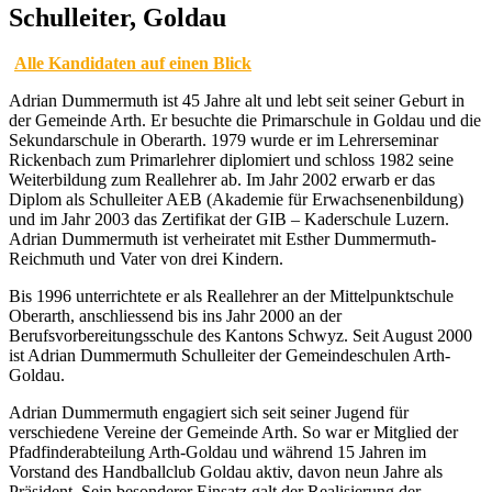
Schulleiter, Goldau
Alle Kandidaten auf einen Blick
Adrian Dummermuth ist 45 Jahre alt und lebt seit seiner Geburt in
der Gemeinde Arth. Er besuchte die Primarschule in Goldau und die
Sekundarschule in Oberarth. 1979 wurde er im Lehrerseminar
Rickenbach zum Primarlehrer diplomiert und schloss 1982 seine
Weiterbildung zum Reallehrer ab. Im Jahr 2002 erwarb er das
Diplom als Schulleiter AEB (Akademie für Erwachsenenbildung)
und im Jahr 2003 das Zertifikat der GIB – Kaderschule Luzern.
Adrian Dummermuth ist verheiratet mit Esther Dummermuth-
Reichmuth und Vater von drei Kindern.
Bis 1996 unterrichtete er als Reallehrer an der Mittelpunktschule
Oberarth, anschliessend bis ins Jahr 2000 an der
Berufsvorbereitungsschule des Kantons Schwyz. Seit August 2000
ist Adrian Dummermuth Schulleiter der Gemeindeschulen Arth-
Goldau.
Adrian Dummermuth engagiert sich seit seiner Jugend für
verschiedene Vereine der Gemeinde Arth. So war er Mitglied der
Pfadfinderabteilung Arth-Goldau und während 15 Jahren im
Vorstand des Handballclub Goldau aktiv, davon neun Jahre als
Präsident. Sein besonderer Einsatz galt der Realisierung der