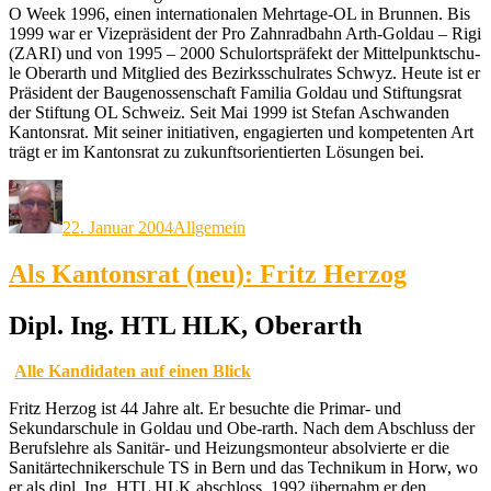
O Week 1996, einen internationalen Mehrtage-OL in Brunnen. Bis
1999 war er Vizepräsident der Pro Zahnradbahn Arth-Goldau – Rigi
(ZARI) und von 1995 – 2000 Schulortspräfekt der Mittelpunktschu-
le Oberarth und Mitglied des Bezirksschulrates Schwyz. Heute ist er
Präsident der Baugenossenschaft Familia Goldau und Stiftungsrat
der Stiftung OL Schweiz. Seit Mai 1999 ist Stefan Aschwanden
Kantonsrat. Mit seiner initiativen, engagierten und kompetenten Art
trägt er im Kantonsrat zu zukunftsorientierten Lösungen bei.
Autor
Veröffentlicht
Kategorien
am
22. Januar 2004
Allgemein
Als Kantonsrat (neu): Fritz Herzog
Dipl. Ing. HTL HLK, Oberarth
Alle Kandidaten auf einen Blick
Fritz Herzog ist 44 Jahre alt. Er besuchte die Primar- und
Sekundarschule in Goldau und Obe-rarth. Nach dem Abschluss der
Berufslehre als Sanitär- und Heizungsmonteur absolvierte er die
Sanitärtechnikerschule TS in Bern und das Technikum in Horw, wo
er als dipl. Ing. HTL HLK abschloss. 1992 übernahm er den