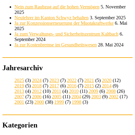
Nein zum Raubzug auf die hohen Vermögen
5. November
2025
Neulehrer im Kanton Schwyz behalten
3. September 2025
Ja zur Konzessionserneuerung der Muotakraftwerke
6. Mai
2025
Ja zum Verwaltungs- und Sicherheitszentrum Kaltbach
6.
September 2024
Ja zur Kostenbremse im Gesundheitswesen
28. Mai 2024
Jahresarchiv
2025
(3)
2024
(7)
2023
(7)
2022
(7)
2021
(5)
2020
(12)
2019
(5)
2018
(7)
2017
(6)
2016
(7)
2015
(2)
2014
(9)
2013
(4)
2012
(10)
2011
(4)
2010
(11)
2009
(6)
2008
(26)
2007
(7)
2006
(16)
2005
(11)
2004
(29)
2003
(9)
2002
(17)
2001
(23)
2000
(38)
1999
(7)
1998
(3)
Kategorien