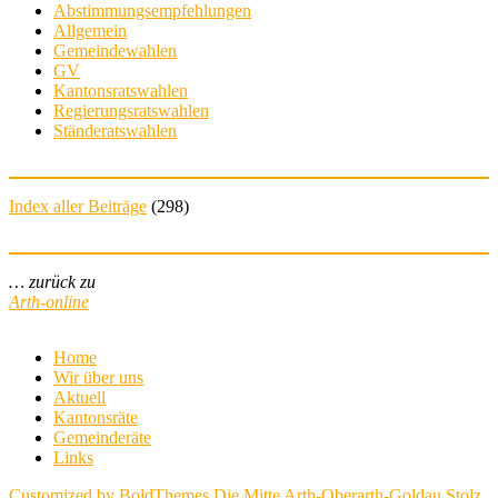
Abstimmungsempfehlungen
Allgemein
Gemeindewahlen
GV
Kantonsratswahlen
Regierungsratswahlen
Ständeratswahlen
Index aller Beiträge
(
298
)
… zurück zu
Arth-online
Home
Wir über uns
Aktuell
Kantonsräte
Gemeinderäte
Links
Customized by BoldThemes
Die Mitte Arth-Oberarth-Goldau
Stolz