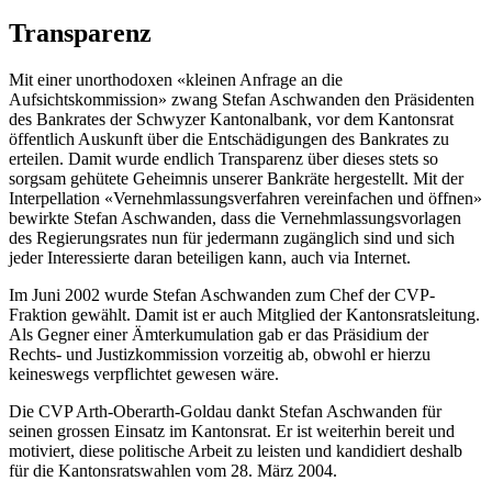
Transparenz
Mit einer unorthodoxen «kleinen Anfrage an die
Aufsichtskommission» zwang Stefan Aschwanden den Präsidenten
des Bankrates der Schwyzer Kantonalbank, vor dem Kantonsrat
öffentlich Auskunft über die Entschädigungen des Bankrates zu
erteilen. Damit wurde endlich Transparenz über dieses stets so
sorgsam gehütete Geheimnis unserer Bankräte hergestellt. Mit der
Interpellation «Vernehmlassungsverfahren vereinfachen und öffnen»
bewirkte Stefan Aschwanden, dass die Vernehmlassungsvorlagen
des Regierungsrates nun für jedermann zugänglich sind und sich
jeder Interessierte daran beteiligen kann, auch via Internet.
Im Juni 2002 wurde Stefan Aschwanden zum Chef der CVP-
Fraktion gewählt. Damit ist er auch Mitglied der Kantonsratsleitung.
Als Gegner einer Ämterkumulation gab er das Präsidium der
Rechts- und Justizkommission vorzeitig ab, obwohl er hierzu
keineswegs verpflichtet gewesen wäre.
Die CVP Arth-Oberarth-Goldau dankt Stefan Aschwanden für
seinen grossen Einsatz im Kantonsrat. Er ist weiterhin bereit und
motiviert, diese politische Arbeit zu leisten und kandidiert deshalb
für die Kantonsratswahlen vom 28. März 2004.