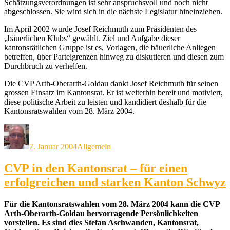
Schätzungsverordnungen ist sehr anspruchsvoll und noch nicht
abgeschlossen. Sie wird sich in die nächste Legislatur hineinziehen.
Im April 2002 wurde Josef Reichmuth zum Präsidenten des
„bäuerlichen Klubs“ gewählt. Ziel und Aufgabe dieser
kantonsrätlichen Gruppe ist es, Vorlagen, die bäuerliche Anliegen
betreffen, über Parteigrenzen hinweg zu diskutieren und diesen zum
Durchbruch zu verhelfen.
Die CVP Arth-Oberarth-Goldau dankt Josef Reichmuth für seinen
grossen Einsatz im Kantonsrat. Er ist weiterhin bereit und motiviert,
diese politische Arbeit zu leisten und kandidiert deshalb für die
Kantonsratswahlen vom 28. März 2004.
Autor
Veröffentlicht
Kategorien
am
7. Januar 2004
Allgemein
CVP in den Kantonsrat – für einen
erfolgreichen und starken Kanton Schwyz
Für die Kantonsratswahlen vom 28. März 2004 kann die CVP
Arth-Oberarth-Goldau hervorragende Persönlichkeiten
vorstellen. Es sind dies Stefan Aschwanden, Kantonsrat,