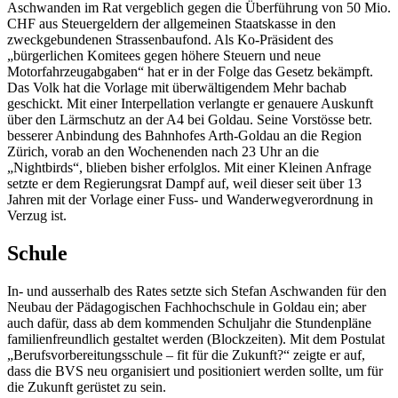
Aschwanden im Rat vergeblich gegen die Überführung von 50 Mio.
CHF aus Steuergeldern der allgemeinen Staatskasse in den
zweckgebundenen Strassenbaufond. Als Ko-Präsident des
„bürgerlichen Komitees gegen höhere Steuern und neue
Motorfahrzeugabgaben“ hat er in der Folge das Gesetz bekämpft.
Das Volk hat die Vorlage mit überwältigendem Mehr bachab
geschickt. Mit einer Interpellation verlangte er genauere Auskunft
über den Lärmschutz an der A4 bei Goldau. Seine Vorstösse betr.
besserer Anbindung des Bahnhofes Arth-Goldau an die Region
Zürich, vorab an den Wochenenden nach 23 Uhr an die
„Nightbirds“, blieben bisher erfolglos. Mit einer Kleinen Anfrage
setzte er dem Regierungsrat Dampf auf, weil dieser seit über 13
Jahren mit der Vorlage einer Fuss- und Wanderwegverordnung in
Verzug ist.
Schule
In- und ausserhalb des Rates setzte sich Stefan Aschwanden für den
Neubau der Pädagogischen Fachhochschule in Goldau ein; aber
auch dafür, dass ab dem kommenden Schuljahr die Stundenpläne
familienfreundlich gestaltet werden (Blockzeiten). Mit dem Postulat
„Berufsvorbereitungsschule – fit für die Zukunft?“ zeigte er auf,
dass die BVS neu organisiert und positioniert werden sollte, um für
die Zukunft gerüstet zu sein.