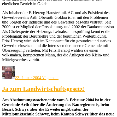
elterlichen Betrieb in Goldau.
Als Inhaber der F. Herzog Haustechnik AG und als Präsident des
Gewerbevereins Arth-Oberarth-Goldau ist er mit den Problemen
und Sorgen der Industrie und des Gewerbes bes-tens vertraut. Seit
2000 ist er Mitglied der Ortsplanung- und 2002 der Baukommission.
Als Chefexperte der Heizungs-Lehrabschlussprüfung kennt er die
Problematik der Berufslehre und der beruflichen Weiterbildung.
Fritz Herzog wird sich im Kantonsrat für ein gesundes und starkes
Gewerbe einsetzen und die Interessen der unserer Gemeinde mit
Überzeugung vertreten. Mit Fritz Herzog wählen sie einen
volksnahen, kompetenten Mann, der die Anliegen des Klein- und
Mittelgewerbes vertritt.
Autor
Veröffentlicht
Kategorien
am
22. Januar 2004
Allgemein
Ja zum Landwirtschaftsgesetz!
Am Abstimmungswochenende vom 8. Februar 2004 ist in der
Gemeinde Arth über die Änderung des Baureglements, beim
Bezirk Schwyz über die Erweiterungsbauten der
Mittelpunktschule Schwyz, beim Kanton Schwyz über das neue