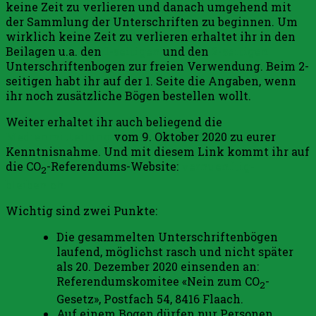
keine Zeit zu verlieren und danach umgehend mit
der Sammlung der Unterschriften zu beginnen. Um
wirklich keine Zeit zu verlieren erhaltet ihr in den
Beilagen u.a. den
1-seitigen
und den
2-seitigen
Unterschriftenbogen zur freien Verwendung. Beim 2-
seitigen habt ihr auf der 1. Seite die Angaben, wenn
ihr noch zusätzliche Bögen bestellen wollt.
Weiter erhaltet ihr auch beliegend die
Medienmitteilung
vom 9. Oktober 2020 zu eurer
Kenntnisnahme. Und mit diesem Link kommt ihr auf
die CO
-Referendums-Website:
vernuenftig-
2
bleiben.ch
Wichtig sind zwei Punkte:
Die gesammelten Unterschriftenbögen
laufend, möglichst rasch und nicht später
als 20. Dezember 2020 einsenden an:
Referendumskomitee «Nein zum CO
-
2
Gesetz», Postfach 54, 8416 Flaach.
Auf einem Bogen dürfen nur Personen