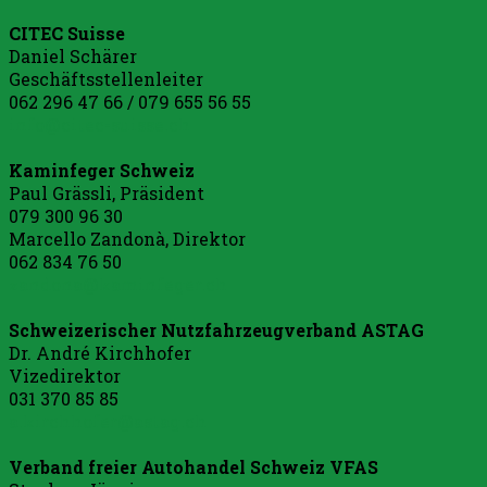
CITEC Suisse
Daniel Schärer
Geschäftsstellenleiter
062 296 47 66 / 079 655 56 55
info@citec-suisse.ch
Kaminfeger Schweiz
Paul Grässli, Präsident
079 300 96 30
Marcello Zandonà, Direktor
062 834 76 50
zandona@kaminfeger.ch
Schweizerischer Nutzfahrzeugverband ASTAG
Dr. André Kirchhofer
Vizedirektor
031 370 85 85
a.kirchhofer@astag.ch
Verband freier Autohandel Schweiz VFAS