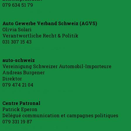
079 634 51 79
thomas.hurter@acs.ch
Auto Gewerbe Verband Schweiz (AGVS)
Olivia Solari
Verantwortliche Recht & Politik
031 307 15 43
olivia.solari@agvs-upsa.ch
auto-schweiz
Vereinigung Schweizer Automobil-Importeure
Andreas Burgener
Direktor
079 474 21 04
andreas.burgener@auto.swiss
Centre Patronal
Patrick Eperon
Délégué communication et campagnes politiques
079 331 19 87
peperon@centrepatronal.ch