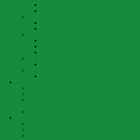
Wahlen 29. April 2012
Wahlen 11. März 2012
Wahlen 2010
Wahlen 26. September 2010
Wahlen 25. April 2010
Wahlen 2008
Wahlen 1. Juni 2008
Wahlen 27. April 2008
Wahlen 16. März 2008
Wahlen 2004
Wahlen 28. März 2004
Wahlen 2000
Wahlen 12. März 2000
Partei
Ortssektion
Vorstand
Statuten der Schweizerischen Volkspartei Arth-
Oberarth-Goldau
SVP Schweiz
Unsere Vertreter
Nationalrat
Kantonsrat
Bezirksrat