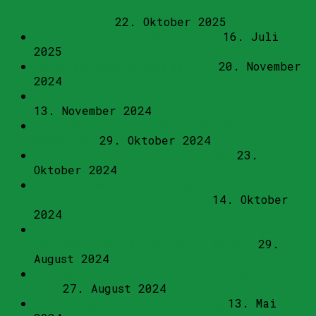
Bundesasylzentren im Kanton Schwyz
angenommen
22. Oktober 2025
Einladung zum SVP-Sommerfest
16. Juli
2025
Nationaler Sammelstag der SVP
20. November
2024
Einladung zur ao. Generalversammlung 2024
13. November 2024
Bundesasylzentren: Chance oder Gefahr für eine
Gemeinde?
29. Oktober 2024
4 x JA und die BAZ-Initiative steht
23.
Oktober 2024
Terminhinweis: Parteiversammlung der SVP
Kanton Schwyz vom 21.10.2024
14. Oktober
2024
SVP lanciert kantonale Volksinitiative gegen
Bundesasylzentren im Kanton Schwyz
29.
August 2024
Parolen zur Abstimmung vom 22. September
2024
27. August 2024
Nachhaltige Strompreiserhöhung
13. Mai