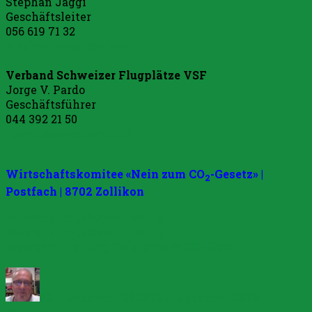
Stephan Jäggi
Geschäftsleiter
056 619 71 32
stephan.jaeggi@vfas.ch
Verband Schweizer Flugplätze VSF
Jorge V. Pardo
Geschäftsführer
044 392 21 50
j.pardo@aerodromes.ch
Wirtschaftskomitee «Nein zum CO
-Gesetz» |
2
Postfach | 8702 Zollikon
Referendumgsbogen 1-seitig
Referendumgsbogen 2-seitig
Medienmitteilung Referendum CO
-Gesetz
2
Autor
Veröffentlicht
Kategor
am
12. Oktober 2020
12. Oktober 2020
Kantonalpartei