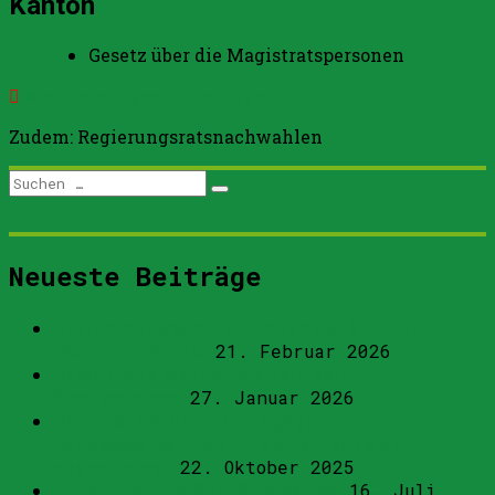
Kanton
Gesetz über die Magistratspersonen
Abstimmungserläuterungen
Zudem: Regierungsratsnachwahlen
Suchen
Suchen
nach:
Neueste Beiträge
Abstimmungsempfehlungen der SVP Arth –
Oberarth – Goldau
21. Februar 2026
Demokratie braucht Vielfalt, kein
Staatsmonopol
27. Januar 2026
Dank der SVP: Initiative gegen
Bundesasylzentren im Kanton Schwyz
angenommen
22. Oktober 2025
Einladung zum SVP-Sommerfest
16. Juli