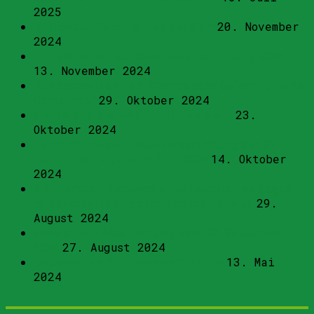
2025
Nationaler Sammelstag der SVP
20. November
2024
Einladung zur ao. Generalversammlung 2024
13. November 2024
Bundesasylzentren: Chance oder Gefahr für eine
Gemeinde?
29. Oktober 2024
4 x JA und die BAZ-Initiative steht
23.
Oktober 2024
Terminhinweis: Parteiversammlung der SVP
Kanton Schwyz vom 21.10.2024
14. Oktober
2024
SVP lanciert kantonale Volksinitiative gegen
Bundesasylzentren im Kanton Schwyz
29.
August 2024
Parolen zur Abstimmung vom 22. September
2024
27. August 2024
Nachhaltige Strompreiserhöhung
13. Mai
2024