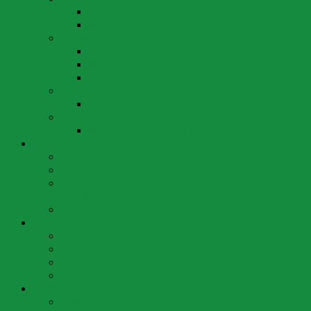
Wahlen 26. September 2010
Wahlen 25. April 2010
Wahlen 2008
Wahlen 1. Juni 2008
Wahlen 27. April 2008
Wahlen 16. März 2008
Wahlen 2004
Wahlen 28. März 2004
Wahlen 2000
Wahlen 12. März 2000
Partei
Ortssektion
Vorstand
Statuten der Schweizerischen Volkspartei Arth-
Oberarth-Goldau
SVP Schweiz
Unsere Vertreter
Nationalrat
Kantonsrat
Bezirksrat
Gemeinderat
Agenda
Agenda 2023