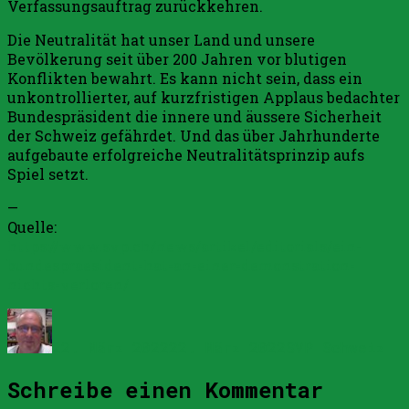
Verfassungsauftrag zurückkehren.
Die Neutralität hat unser Land und unsere
Bevölkerung seit über 200 Jahren vor blutigen
Konflikten bewahrt. Es kann nicht sein, dass ein
unkontrollierter, auf kurzfristigen Applaus bedachter
Bundespräsident die innere und äussere Sicherheit
der Schweiz gefährdet. Und das über Jahrhunderte
aufgebaute erfolgreiche Neutralitätsprinzip aufs
Spiel setzt.
—
Quelle:
https://www.svp.ch/news/artikel/editorials/ein-
bundespraesident-hat-an-einer-demonstration-
nichts-verloren/
Autor
Veröffentlicht
Kategorien
am
22. März 2022
22. März 2022
SVP Schweiz
Schreibe einen Kommentar