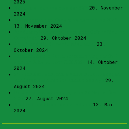
2025
Nationaler Sammelstag der SVP
20. November
2024
Einladung zur ao. Generalversammlung 2024
13. November 2024
Bundesasylzentren: Chance oder Gefahr für eine
Gemeinde?
29. Oktober 2024
4 x JA und die BAZ-Initiative steht
23.
Oktober 2024
Terminhinweis: Parteiversammlung der SVP
Kanton Schwyz vom 21.10.2024
14. Oktober
2024
SVP lanciert kantonale Volksinitiative gegen
Bundesasylzentren im Kanton Schwyz
29.
August 2024
Parolen zur Abstimmung vom 22. September
2024
27. August 2024
Nachhaltige Strompreiserhöhung
13. Mai
2024