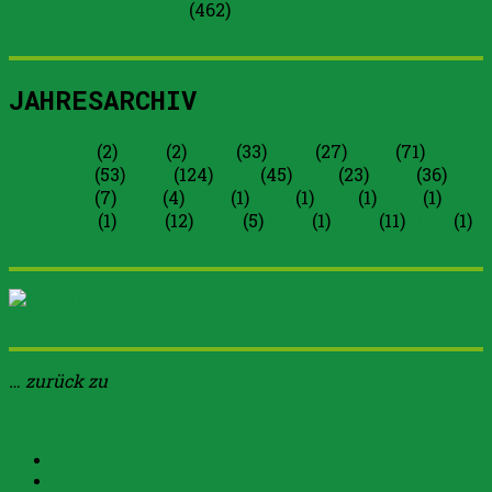
Index aller Beiträge
(
462
)
JAHRESARCHIV
2026
(2)
2025
(2)
2024
(33)
2023
(27)
2022
(71)
2021
(53)
2020
(124)
2019
(45)
2018
(23)
2017
(36)
2016
(7)
2015
(4)
2013
(1)
2012
(1)
2011
(1)
2010
(1)
2009
(1)
2008
(12)
2007
(5)
2005
(1)
2000
(11)
1996
(1)
… zurück zu
Arth-online
Aktuell
Abstimmungen