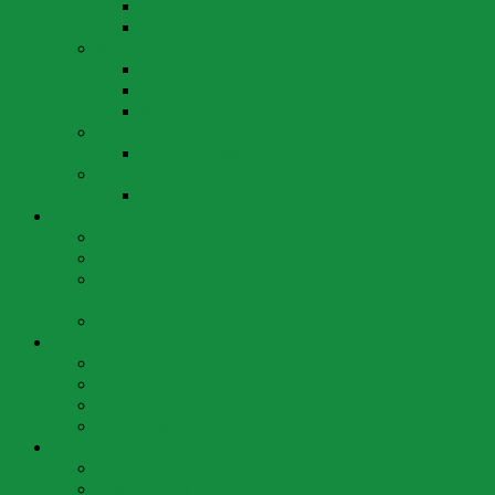
Wahlen 26. September 2010
Wahlen 25. April 2010
Wahlen 2008
Wahlen 1. Juni 2008
Wahlen 27. April 2008
Wahlen 16. März 2008
Wahlen 2004
Wahlen 28. März 2004
Wahlen 2000
Wahlen 12. März 2000
Partei
Ortssektion
Vorstand
Statuten der Schweizerischen Volkspartei Arth-
Oberarth-Goldau
SVP Schweiz
Unsere Vertreter
Nationalrat
Kantonsrat
Bezirksrat
Gemeinderat
Agenda
Agenda 2023
Agenda 2020