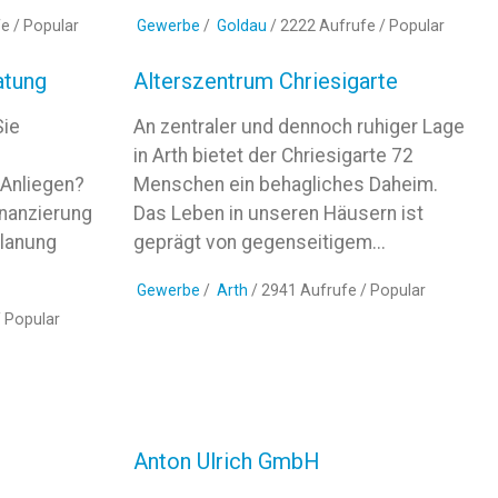
fe /
Popular
Gewerbe
/
Goldau
/ 2222 Aufrufe /
Popular
atung
Alterszentrum Chriesigarte
Sie
An zentraler und dennoch ruhiger Lage
in Arth bietet der Chriesigarte 72
 Anliegen?
Menschen ein behagliches Daheim.
inanzierung
Das Leben in unseren Häusern ist
Planung
geprägt von gegenseitigem...
Gewerbe
/
Arth
/ 2941 Aufrufe /
Popular
/
Popular
Anton Ulrich GmbH