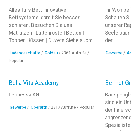
Alles fürs Bett Innovative
Ihr Wohlbef
Bettsysteme, damit Sie besser
Schauen Si
schlafen. Besuchen Sie uns!
unserer Reg
Matratzen | Lattenroste | Betten |
Seele baume
Topper | Kissen | Duvets Siehe auch:...
der...
Ladengeschäfte
/
Goldau
/ 2361 Aufrufe /
Gewerbe
/
Ar
Popular
Bella Vita Academy
Belmet 
Leonessa AG
Bauspengle
sind ein Un
Gewerbe
/
Oberarth
/ 2317 Aufrufe /
Popular
der Innersc
angrenzend
Spezialist