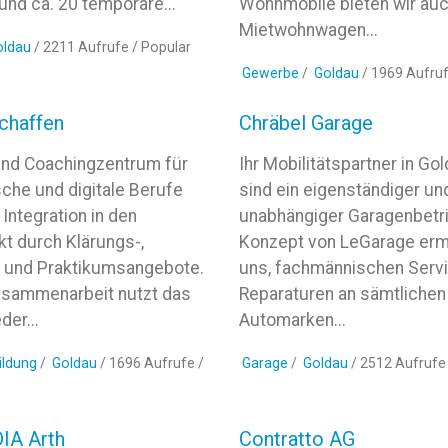
 und ca. 20 temporäre...
Wohnmobile bieten wir au
Mietwohnwagen...
oldau
/ 2211 Aufrufe /
Popular
Gewerbe
/
Goldau
/ 1969 Aufru
chaffen
Chräbel Garage
 und Coachingzentrum für
Ihr Mobilitätspartner in Go
che und digitale Berufe
sind ein eigenständiger un
 Integration in den
unabhängiger Garagenbetr
t durch Klärungs-,
Konzept von LeGarage erm
 und Praktikumsangebote.
uns, fachmännischen Serv
usammenarbeit nutzt das
Reparaturen an sämtlichen
der...
Automarken...
ildung
/
Goldau
/ 1696 Aufrufe /
Garage
/
Goldau
/ 2512 Aufrufe
A Arth
Contratto AG