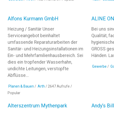
Alfons Kurmann GmbH
ALINE O
Heizung / Sanitär Unser
Bei uns sin
Serviceangebot beinhaltet
Qualität, f
umfassende Reparaturarbeiten der
hygienisch
Sanitär- und Heizungsinstallationen im
GROSS gesch
Ein- und Mehrfamilienhausbereich. Sei
Händen. Las
dies ein tropfender Wasserhahn,
Gewerbe
/
G
undichte Leitungen, verstopfte
Abflüsse...
Planen & Bauen
/
Arth
/ 2647 Aufrufe /
Popular
Alterszentrum Mythenpark
Andy’s Bi