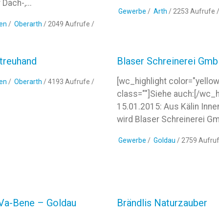
Dach-,...
Gewerbe
/
Arth
/ 2253 Aufrufe 
en
/
Oberarth
/ 2049 Aufrufe /
utreuhand
Blaser Schreinerei Gm
[wc_highlight color="yellow
en
/
Oberarth
/ 4193 Aufrufe /
class=""]Siehe auch:[/wc_h
15.01.2015: Aus Kälin Inn
wird Blaser Schreinerei G
Gewerbe
/
Goldau
/ 2759 Aufru
Va-Bene – Goldau
Brändlis Naturzauber