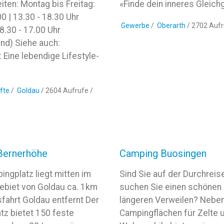
ten: Montag bis Freitag:
«Finde dein inneres Gleich
00 | 13.30 - 18.30 Uhr
Gewerbe
/
Oberarth
/ 2702 Aufr
.30 - 17.00 Uhr
nd) Siehe auch:
 Eine lebendige Lifestyle-
fte
/
Goldau
/ 2604 Aufrufe /
Bernerhöhe
Camping Buosingen
ngplatz liegt mitten im
Sind Sie auf der Durchreis
ebiet von Goldau ca. 1km
suchen Sie einen schönen
fahrt Goldau entfernt Der
längeren Verweilen? Neben
tz bietet 150 feste
Campingflächen für Zelte 