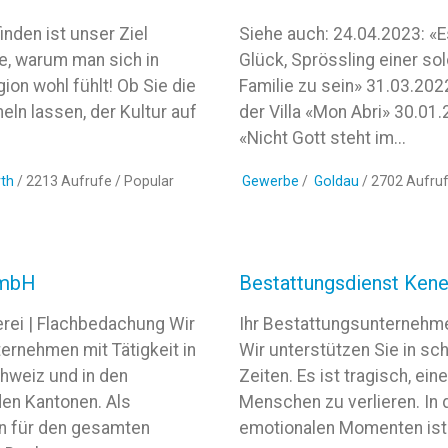
inden ist unser Ziel
Siehe auch: 24.04.2023: «Es
e, warum man sich in
Glück, Sprössling einer so
ion wohl fühlt! Ob Sie die
Familie zu sein» 31.03.2022
ln lassen, der Kultur auf
der Villa «Mon Abri» 30.01.
«Nicht Gott steht im...
th
/ 2213 Aufrufe /
Popular
Gewerbe
/
Goldau
/ 2702 Aufru
GmbH
Bestattungsdienst Kene
rei | Flachbedachung Wir
Ihr Bestattungsunternehm
ternehmen mit Tätigkeit in
Wir unterstützen Sie in s
hweiz und in den
Zeiten. Es ist tragisch, ein
en Kantonen. Als
Menschen zu verlieren. In 
en für den gesamten
emotionalen Momenten ist 