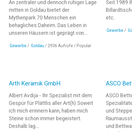
An zentraler und dennoch ruhiger Lage
Seit 1989 I
mitten in Goldau bietet der
Billardtisch
Mythenpark 70 Menschen ein
etc.
behagliches Daheim. Das Leben in
Gewerbe
/
G
unseren Häusern ist geprägt von...
Gewerbe
/
Goldau
/ 2936 Aufrufe /
Popular
Arth Keramik GmbH
ASCO Bet
Albert Avdija - Ihr Spezialist mit dem
ASCO Bettw
Gespür für Plättlis aller Art(h) Soweit
Spezialität
ich mich erinnern kann, haben mich
und Steppe
Steine schon immer begeistert.
Raumaussta
Deshalb lag...
und Bettwar