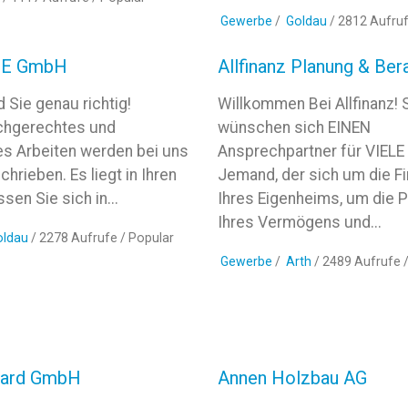
Gewerbe
/
Goldau
/ 2812 Aufru
NE GmbH
Allfinanz Planung & Ber
d Sie genau richtig!
Willkommen Bei Allfinanz! 
achgerechtes und
wünschen sich EINEN
es Arbeiten werden bei uns
Ansprechpartner für VIELE
rieben. Es liegt in Ihren
Jemand, der sich um die F
sen Sie sich in...
Ihres Eigenheims, um die 
Ihres Vermögens und...
oldau
/ 2278 Aufrufe /
Popular
Gewerbe
/
Arth
/ 2489 Aufrufe 
llard GmbH
Annen Holzbau AG