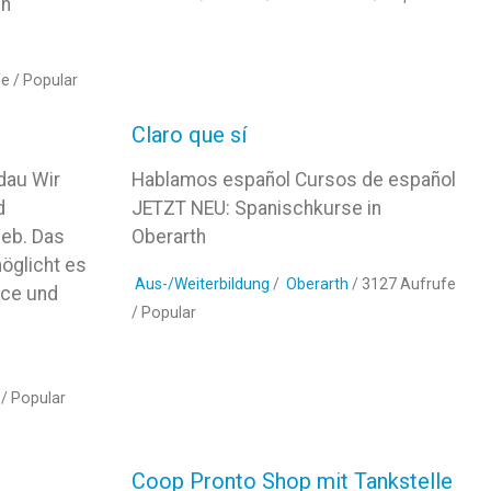
ch
fe /
Popular
Claro que sí
ldau Wir
Hablamos español Cursos de español
d
JETZT NEU: Spanischkurse in
ieb. Das
Oberarth
öglicht es
Aus-/Weiterbildung
/
Oberarth
/ 3127 Aufrufe
ice und
/
Popular
 /
Popular
Coop Pronto Shop mit Tankstelle