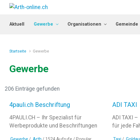
Zum Hauptinhalt springen
Aktuell
Gewerbe
Organisationen
Gemeinde
Startseite
Gewerbe
Gewerbe
206 Einträge gefunden
4pauli.ch Beschriftung
ADI TAXI
4PAULI.CH – Ihr Spezialist für
ADI TAXI – 
Werbeprodukte und Beschriftungen
für jede Fah
Gewerbe
/
Arth
/ 1524 Aufrufe /
Popular
Taxi
/
Goldau