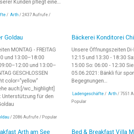
serer Kunden pflegt eine...
fte
/
Arth
/ 2437 Aufrufe /
r Goldau
Bäckerei Konditorei Chi
iten MONTAG - FREITAG
Unsere Öffnungszeiten Di-F
0 und 13:00–18:00
12:15 und 13:30 - 18:30 Sa:
9:00–12:00 und 13:00–
15:00 So: 06:00 - 12:30 Si
NNTAG GESCHLOSSEN
05.06.2021: Bänkli für spo
ht color="yellow"
Begegnungen...
ehe auch:[/wc_highlight]
Ladengeschäfte
/
Arth
/ 7551 A
 Unterstützung für den
Popular
Goldau
oldau
/ 2086 Aufrufe /
Popular
akfast Arth am See
Bed & Breakfast Villa M