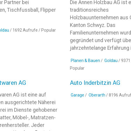
hr Partner bei
Die Annen Holzbau AG ist e
en, Tischfussball, Flipper
traditionsreiches
Holzbauunternehmen aus 
Kanton Schwyz. Das
oldau
/ 1692 Aufrufe /
Popular
Familienunternehmen wur
gegründet und verfügt übe
jahrzehntelange Erfahrung i
Planen & Bauen
/
Goldau
/ 9371
Popular
twaren AG
Auto Inderbitzin AG
aren AG ist eine auf
Garage
/
Oberarth
/ 8196 Aufru
en ausgerichtete Näherei
rei im Dienste gehobener
tter, Möbel-, Matratzen-
enhersteller. Jeder