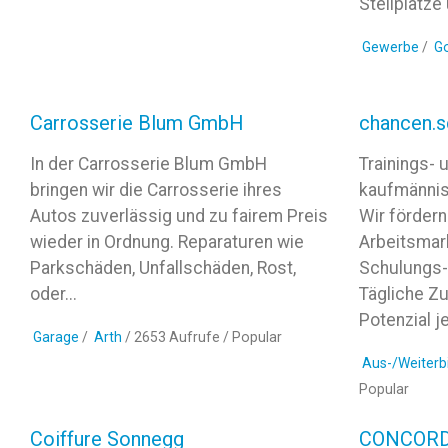
Stellplätze
Gewerbe
/
G
Carrosserie Blum GmbH
chancen.s
In der Carrosserie Blum GmbH
Trainings-
bringen wir die Carrosserie ihres
kaufmännis
Autos zuverlässig und zu fairem Preis
Wir fördern
wieder in Ordnung. Reparaturen wie
Arbeitsmark
Parkschäden, Unfallschäden, Rost,
Schulungs-
oder...
Tägliche Z
Potenzial je
Garage
/
Arth
/ 2653 Aufrufe /
Popular
Aus-/Weiterb
Popular
Coiffure Sonnegg
CONCORDI