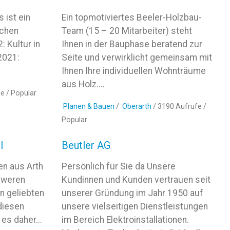
 ist ein
Ein topmotiviertes Beeler-Holzbau-
lchen
Team (15 – 20 Mitarbeiter) steht
: Kultur in
Ihnen in der Bauphase beratend zur
2021:
Seite und verwirklicht gemeinsam mit
Ihnen Ihre individuellen Wohnträume
aus Holz....
fe /
Popular
Planen & Bauen
/
Oberarth
/ 3190 Aufrufe /
Popular
l
Beutler AG
en aus Arth
Persönlich für Sie da Unsere
chweren
Kundinnen und Kunden vertrauen seit
en geliebten
unserer Gründung im Jahr 1950 auf
diesen
unsere vielseitigen Dienstleistungen
es daher...
im Bereich Elektroinstallationen.