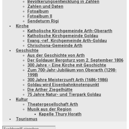
Bevölkerungsentwicklung in Zahlen
Zahlen und Daten
Fotoalbum
Fotoalbum II
Sendeturm Rigi
Kirche
Katholische Kirchgemeinde Arth-Oberarth
Katholische Kirchgemeinde Goldau
Evang.-ref. Kirchgemeinde Arth-Goldau
Chrischona-Gemeinde Arth
Geschichte
Aus der Geschichte von Arth
Der Goldauer Bergsturz vom 2. September 1806
300 Jahre – Eine Kirche mit Geschichte
Zum 700-Jahr-Jubiläum von Oberarth (1298-
1998)
300 Jahre Meisterzunft Arth (1686-1986)
Goldau wird Eisenbahnknotenpunkt
Die Arther Ziegelhütte
75 Jahre Natur- und Tierpark Goldau
Kultur
Theatergesellschaft Arth
Musik aus der Region
Kapelle Thury Horath
Tourismus