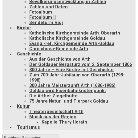
Bevölkerungsentwicklung in Zahlen
Zahlen und Daten
Fotoalbum
Fotoalbum II
Sendeturm Rigi
Kirche
Katholische Kirchgemeinde Arth-Oberarth
Katholische Kirchgemeinde Goldau
Evang.-ref. Kirchgemeinde Arth-Goldau
Chrischona-Gemeinde Arth
Geschichte
Aus der Geschichte von Arth
Der Goldauer Bergsturz vom 2. September 1806
300 Jahre – Eine Kirche mit Geschichte
Zum 700-Jahr-Jubiläum von Oberarth (1298-
1998)
300 Jahre Meisterzunft Arth (1686-1986)
Goldau wird Eisenbahnknotenpunkt
Die Arther Ziegelhütte
75 Jahre Natur- und Tierpark Goldau
Kultur
Theatergesellschaft Arth
Musik aus der Region
Kapelle Thury Horath
Tourismus