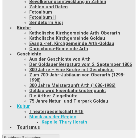
Bevölkerungsentwicklung in Zahlen
Zahlen und Daten
Fotoalbum
Fotoalbum II
Sendeturm Rigi
Kirche
Katholische Kirchgemeinde Arth-Oberarth
Katholische Kirchgemeinde Goldau
Evang.-ref. Kirchgemeinde Arth-Goldau
Chrischona-Gemeinde Arth
Geschichte
Aus der Geschichte von Arth
Der Goldauer Bergsturz vom 2. September 1806
300 Jahre – Eine Kirche mit Geschichte
Zum 700-Jahr-Jubiläum von Oberarth (1298-
1998)
300 Jahre Meisterzunft Arth (1686-1986)
Goldau wird Eisenbahnknotenpunkt
Die Arther Ziegelhütte
75 Jahre Natur- und Tierpark Goldau
Kultur
Theatergesellschaft Arth
Musik aus der Region
Kapelle Thury Horath
Tourismus