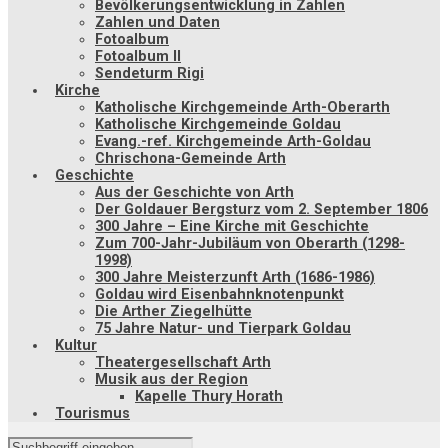
Bevölkerungsentwicklung in Zahlen
Zahlen und Daten
Fotoalbum
Fotoalbum II
Sendeturm Rigi
Kirche
Katholische Kirchgemeinde Arth-Oberarth
Katholische Kirchgemeinde Goldau
Evang.-ref. Kirchgemeinde Arth-Goldau
Chrischona-Gemeinde Arth
Geschichte
Aus der Geschichte von Arth
Der Goldauer Bergsturz vom 2. September 1806
300 Jahre – Eine Kirche mit Geschichte
Zum 700-Jahr-Jubiläum von Oberarth (1298-
1998)
300 Jahre Meisterzunft Arth (1686-1986)
Goldau wird Eisenbahnknotenpunkt
Die Arther Ziegelhütte
75 Jahre Natur- und Tierpark Goldau
Kultur
Theatergesellschaft Arth
Musik aus der Region
Kapelle Thury Horath
Tourismus