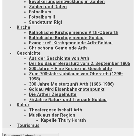
Bevölkerungsentwicklung in Zahlen
Zahlen und Daten
Fotoalbum
Fotoalbum II
Sendeturm Rigi
Kirche
Katholische Kirchgemeinde Arth-Oberarth
Katholische Kirchgemeinde Goldau
Evang.-ref. Kirchgemeinde Arth-Goldau
Chrischona-Gemeinde Arth
Geschichte
Aus der Geschichte von Arth
Der Goldauer Bergsturz vom 2. September 1806
300 Jahre – Eine Kirche mit Geschichte
Zum 700-Jahr-Jubiläum von Oberarth (1298-
1998)
300 Jahre Meisterzunft Arth (1686-1986)
Goldau wird Eisenbahnknotenpunkt
Die Arther Ziegelhütte
75 Jahre Natur- und Tierpark Goldau
Kultur
Theatergesellschaft Arth
Musik aus der Region
Kapelle Thury Horath
Tourismus