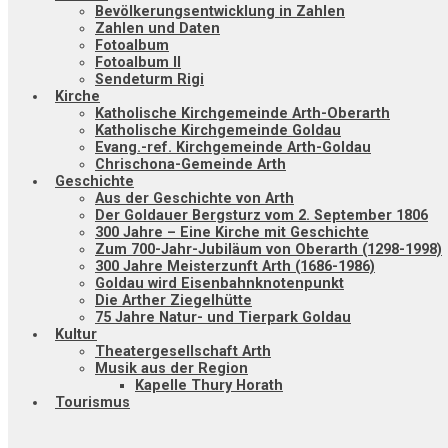
Bevölkerungsentwicklung in Zahlen
Zahlen und Daten
Fotoalbum
Fotoalbum II
Sendeturm Rigi
Kirche
Katholische Kirchgemeinde Arth-Oberarth
Katholische Kirchgemeinde Goldau
Evang.-ref. Kirchgemeinde Arth-Goldau
Chrischona-Gemeinde Arth
Geschichte
Aus der Geschichte von Arth
Der Goldauer Bergsturz vom 2. September 1806
300 Jahre – Eine Kirche mit Geschichte
Zum 700-Jahr-Jubiläum von Oberarth (1298-1998)
300 Jahre Meisterzunft Arth (1686-1986)
Goldau wird Eisenbahnknotenpunkt
Die Arther Ziegelhütte
75 Jahre Natur- und Tierpark Goldau
Kultur
Theatergesellschaft Arth
Musik aus der Region
Kapelle Thury Horath
Tourismus