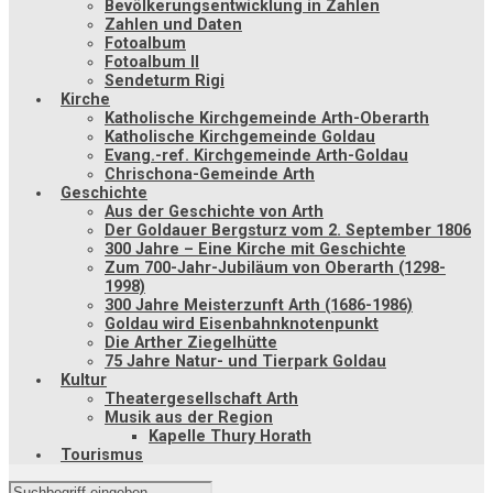
Bevölkerungsentwicklung in Zahlen
Zahlen und Daten
Fotoalbum
Fotoalbum II
Sendeturm Rigi
Kirche
Katholische Kirchgemeinde Arth-Oberarth
Katholische Kirchgemeinde Goldau
Evang.-ref. Kirchgemeinde Arth-Goldau
Chrischona-Gemeinde Arth
Geschichte
Aus der Geschichte von Arth
Der Goldauer Bergsturz vom 2. September 1806
300 Jahre – Eine Kirche mit Geschichte
Zum 700-Jahr-Jubiläum von Oberarth (1298-
1998)
300 Jahre Meisterzunft Arth (1686-1986)
Goldau wird Eisenbahnknotenpunkt
Die Arther Ziegelhütte
75 Jahre Natur- und Tierpark Goldau
Kultur
Theatergesellschaft Arth
Musik aus der Region
Kapelle Thury Horath
Tourismus