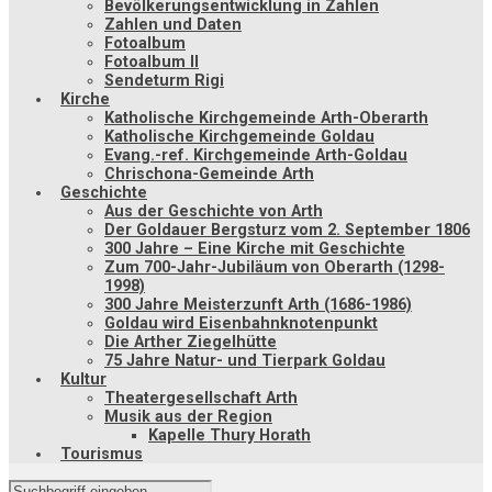
Bevölkerungsentwicklung in Zahlen
Zahlen und Daten
Fotoalbum
Fotoalbum II
Sendeturm Rigi
Kirche
Katholische Kirchgemeinde Arth-Oberarth
Katholische Kirchgemeinde Goldau
Evang.-ref. Kirchgemeinde Arth-Goldau
Chrischona-Gemeinde Arth
Geschichte
Aus der Geschichte von Arth
Der Goldauer Bergsturz vom 2. September 1806
300 Jahre – Eine Kirche mit Geschichte
Zum 700-Jahr-Jubiläum von Oberarth (1298-
1998)
300 Jahre Meisterzunft Arth (1686-1986)
Goldau wird Eisenbahnknotenpunkt
Die Arther Ziegelhütte
75 Jahre Natur- und Tierpark Goldau
Kultur
Theatergesellschaft Arth
Musik aus der Region
Kapelle Thury Horath
Tourismus