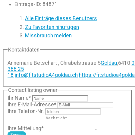
Eintrags-ID
:
84871
Alle Einträge dieses Benutzers
Zu Favoriten hinufügen
Missbrauch melden
Kontaktdaten
Annemarie Betschart , Chräbelstrasse 5
Goldau
,
6410
0
366 25
18
info@fitstudioA4goldau.ch
https://fitstudioa4gold
Contact listing owner
Ihr Name
*
Ihre E-Mail-Adresse
*
Ihre Telefon-Nr.
Ihre Mitteilung
*
Senden