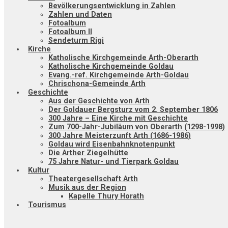
Bevölkerungsentwicklung in Zahlen
Zahlen und Daten
Fotoalbum
Fotoalbum II
Sendeturm Rigi
Kirche
Katholische Kirchgemeinde Arth-Oberarth
Katholische Kirchgemeinde Goldau
Evang.-ref. Kirchgemeinde Arth-Goldau
Chrischona-Gemeinde Arth
Geschichte
Aus der Geschichte von Arth
Der Goldauer Bergsturz vom 2. September 1806
300 Jahre – Eine Kirche mit Geschichte
Zum 700-Jahr-Jubiläum von Oberarth (1298-1998)
300 Jahre Meisterzunft Arth (1686-1986)
Goldau wird Eisenbahnknotenpunkt
Die Arther Ziegelhütte
75 Jahre Natur- und Tierpark Goldau
Kultur
Theatergesellschaft Arth
Musik aus der Region
Kapelle Thury Horath
Tourismus