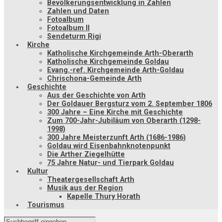
Bevölkerungsentwicklung in Zahlen
Zahlen und Daten
Fotoalbum
Fotoalbum II
Sendeturm Rigi
Kirche
Katholische Kirchgemeinde Arth-Oberarth
Katholische Kirchgemeinde Goldau
Evang.-ref. Kirchgemeinde Arth-Goldau
Chrischona-Gemeinde Arth
Geschichte
Aus der Geschichte von Arth
Der Goldauer Bergsturz vom 2. September 1806
300 Jahre – Eine Kirche mit Geschichte
Zum 700-Jahr-Jubiläum von Oberarth (1298-
1998)
300 Jahre Meisterzunft Arth (1686-1986)
Goldau wird Eisenbahnknotenpunkt
Die Arther Ziegelhütte
75 Jahre Natur- und Tierpark Goldau
Kultur
Theatergesellschaft Arth
Musik aus der Region
Kapelle Thury Horath
Tourismus