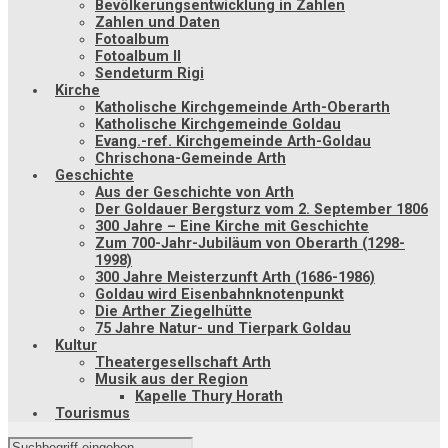
Bevölkerungsentwicklung in Zahlen
Zahlen und Daten
Fotoalbum
Fotoalbum II
Sendeturm Rigi
Kirche
Katholische Kirchgemeinde Arth-Oberarth
Katholische Kirchgemeinde Goldau
Evang.-ref. Kirchgemeinde Arth-Goldau
Chrischona-Gemeinde Arth
Geschichte
Aus der Geschichte von Arth
Der Goldauer Bergsturz vom 2. September 1806
300 Jahre – Eine Kirche mit Geschichte
Zum 700-Jahr-Jubiläum von Oberarth (1298-
1998)
300 Jahre Meisterzunft Arth (1686-1986)
Goldau wird Eisenbahnknotenpunkt
Die Arther Ziegelhütte
75 Jahre Natur- und Tierpark Goldau
Kultur
Theatergesellschaft Arth
Musik aus der Region
Kapelle Thury Horath
Tourismus