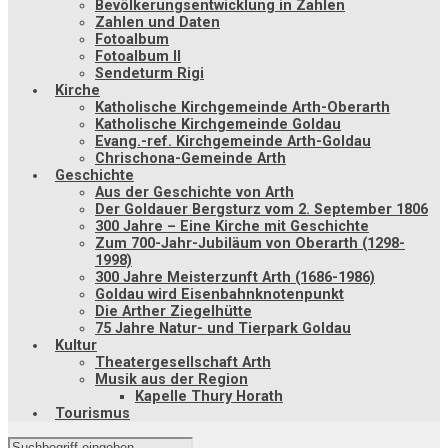
Bevölkerungsentwicklung in Zahlen
Zahlen und Daten
Fotoalbum
Fotoalbum II
Sendeturm Rigi
Kirche
Katholische Kirchgemeinde Arth-Oberarth
Katholische Kirchgemeinde Goldau
Evang.-ref. Kirchgemeinde Arth-Goldau
Chrischona-Gemeinde Arth
Geschichte
Aus der Geschichte von Arth
Der Goldauer Bergsturz vom 2. September 1806
300 Jahre – Eine Kirche mit Geschichte
Zum 700-Jahr-Jubiläum von Oberarth (1298-
1998)
300 Jahre Meisterzunft Arth (1686-1986)
Goldau wird Eisenbahnknotenpunkt
Die Arther Ziegelhütte
75 Jahre Natur- und Tierpark Goldau
Kultur
Theatergesellschaft Arth
Musik aus der Region
Kapelle Thury Horath
Tourismus