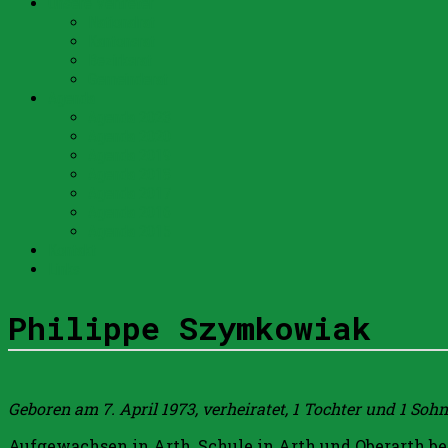
Unsere Vertreter
Nationalrat
Kantonsrat
Bezirksrat
Gemeinderat
Agenda
Agenda 2023
Agenda 2020
Agenda 2019
Agenda 2018
Agenda 2017
Agenda 2016
Agenda 2015
Kontakt
Links
Philippe Szymkowiak
Geboren am 7. April 1973, verheiratet, 1 Tochter und 1 Sohn
Aufgewachsen in Arth, Schule in Arth und Oberarth be