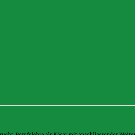
sucht. Berufslehre als Käser mit anschliessender Weit