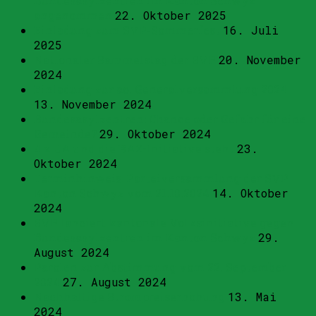
Bundesasylzentren im Kanton Schwyz
angenommen
22. Oktober 2025
Einladung zum SVP-Sommerfest
16. Juli
2025
Nationaler Sammelstag der SVP
20. November
2024
Einladung zur ao. Generalversammlung 2024
13. November 2024
Bundesasylzentren: Chance oder Gefahr für eine
Gemeinde?
29. Oktober 2024
4 x JA und die BAZ-Initiative steht
23.
Oktober 2024
Terminhinweis: Parteiversammlung der SVP
Kanton Schwyz vom 21.10.2024
14. Oktober
2024
SVP lanciert kantonale Volksinitiative gegen
Bundesasylzentren im Kanton Schwyz
29.
August 2024
Parolen zur Abstimmung vom 22. September
2024
27. August 2024
Nachhaltige Strompreiserhöhung
13. Mai
2024