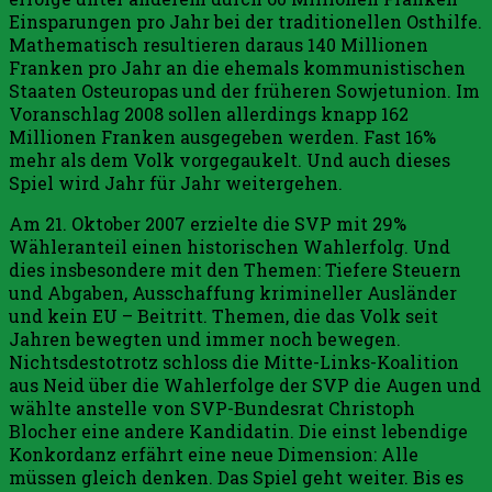
Einsparungen pro Jahr bei der traditionellen Osthilfe.
Mathematisch re­sultieren daraus 140 Millionen
Franken pro Jahr an die ehemals kommunistischen
Staaten Ost­euro­pas und der früheren Sowjetunion. Im
Voran­schlag 2008 sollen allerdings knapp 162
Millionen Franken ausgegeben werden. Fast 16%
mehr als dem Volk vorgegaukelt. Und auch dieses
Spiel wird Jahr für Jahr weitergehen.
Am 21. Oktober 2007 erzielte die SVP mit 29%
Wähleranteil einen histo­­rischen Wahlerfolg. Und
dies insbesondere mit den Themen: Tiefere Steu­ern
und Abgaben, Aus­schaffung krimineller Aus­län­der
und kein EU – Beitritt. Themen, die das Volk seit
Jahren beweg­ten und immer noch bewe­gen.
Nichtsdestotrotz schloss die Mitte-Links-Koalition
aus Neid über die Wahlerfolge der SVP die Augen und
wählte anstelle von SVP-Bun­desrat Christoph
Blocher eine andere Kandi­datin. Die einst lebendige
Konkordanz erfährt eine neue Dimension: Alle
müssen gleich denken. Das Spiel geht weiter. Bis es