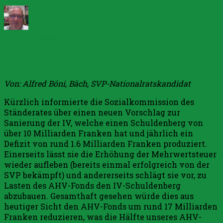
Autor
Veröffentlicht
Kategorien
am
24. September 2007
Allgemein
Schreibe
zu
einen Kommentar
Gegen
Plünderung der AHV
Tempo-
30-
Zone
Von: Alfred Böni, Bäch, SVP-Nationalratskandidat
in
der
Kürzlich informierte die Sozialkommission des
Parkstrasse
Ständerates über einen neuen Vorschlag zur
Goldau
Sanierung der IV, welche einen Schuldenberg von
über 10 Milliarden Franken hat und jährlich ein
Defizit von rund 1.6 Milliarden Franken produziert.
Einerseits lässt sie die Erhöhung der Mehrwertsteuer
wieder aufleben (bereits einmal erfolgreich von der
SVP bekämpft) und andererseits schlägt sie vor, zu
Lasten des AHV-Fonds den IV-Schuldenberg
abzubauen. Gesamthaft gesehen würde dies aus
heutiger Sicht den AHV-Fonds um rund 17 Milliarden
Franken reduzieren, was die Hälfte unseres AHV-