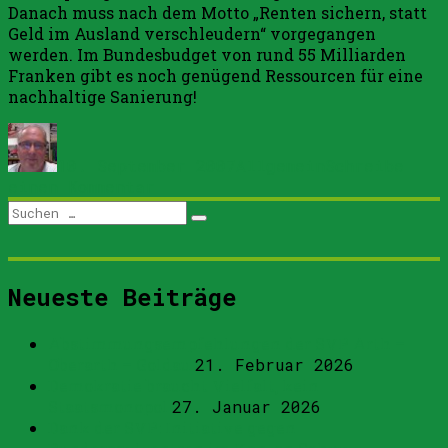
Danach muss nach dem Motto „Renten sichern, statt
Geld im Ausland verschleudern“ vorgegangen
werden. Im Bundesbudget von rund 55 Milliarden
Franken gibt es noch genügend Ressourcen für eine
nachhaltige Sanierung!
Autor
Veröffentlicht
Kategorien
am
10. September 2007
Allgemein
Schreibe
zu
einen Kommentar
Plünderung
Suchen
der
Suchen
nach:
AHV
Neueste Beiträge
Abstimmungsempfehlungen der SVP Arth –
Oberarth – Goldau
21. Februar 2026
Demokratie braucht Vielfalt, kein
Staatsmonopol
27. Januar 2026
Dank der SVP: Initiative gegen