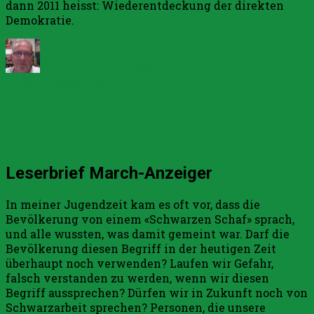
dann 2011 heisst: Wiederent­deckung der direkten
Demokra­tie.
Autor
Veröffentlicht
Kategorien
am
15. Dezember 2007
Allgemein
Schreibe
zu
einen Kommentar
Spiel
Schwarzer Peter – Schwarzes
ohne
Grenzen…
Schaf
Leserbrief March-Anzeiger
In meiner Jugendzeit kam es oft vor, dass die
Bevölkerung von einem «Schwarzen Schaf» sprach,
und alle wussten, was damit gemeint war. Darf die
Bevölkerung diesen Begriff in der heutigen Zeit
überhaupt noch verwenden? Laufen wir Gefahr,
falsch verstanden zu werden, wenn wir diesen
Begriff aussprechen? Dürfen wir in Zukunft noch von
Schwarzarbeit sprechen? Personen, die unsere