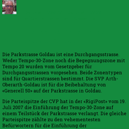
Autor
Veröffentlicht
Kategorie
am
8. Oktober 2007
2. Oktober 2020
zu
Leserbrief
Schreibe einen Kommentar
Schwarzer
Gegen Tempo-30-Zone in der
Peter
–
Parkstrasse Goldau
Schwarzes
Schaf
Die Parkstrasse Goldau ist eine Durchgangsstrasse.
Weder Tempo-30-Zone noch die Begegnungszone mit
Tempo 20 wurden vom Gesetzgeber für
Durchgangsstrassen vorgesehen. Beide Zonentypen
sind für Quartierstrassen bestimmt. Die SVP Arth-
Oberarth-Goldau ist für die Beibehaltung von
«Generell 50» auf der Parkstrasse in Goldau.
Die Parteispitze der CVP hat in der «RigiPost» vom 19.
Juli 2007 die Einführung der Tempo-30-Zone auf
einem Teilstück der Parkstrasse verlangt. Die gleiche
Parteispitze zählte zu den vehementesten
Befürwortern für die Einführung der