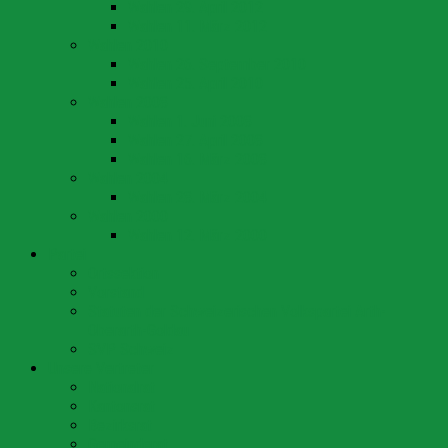
Wahlen 29. April 2012
Wahlen 11. März 2012
Wahlen 2010
Wahlen 26. September 2010
Wahlen 25. April 2010
Wahlen 2008
Wahlen 1. Juni 2008
Wahlen 27. April 2008
Wahlen 16. März 2008
Wahlen 2004
Wahlen 28. März 2004
Wahlen 2000
Wahlen 12. März 2000
Partei
Ortssektion
Vorstand
Statuten der Schweizerischen Volkspartei Arth-
Oberarth-Goldau
SVP Schweiz
Unsere Vertreter
Nationalrat
Kantonsrat
Bezirksrat
Gemeinderat