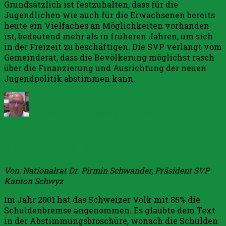
Grundsätzlich ist festzuhalten, dass für die
Jugendlichen wie auch für die Erwachsenen bereits
heute ein Vielfaches an Möglichkeiten vorhanden
ist, bedeutend mehr als in früheren Jahren, um sich
in der Freizeit zu beschäftigen. Die SVP verlangt vom
Gemeinderat, dass die Bevölkerung möglichst rasch
über die Finanzierung und Ausrichtung der neuen
Jugendpolitik abstimmen kann.
Autor
Veröffentlicht
Kategorien
am
17. Dezember 2007
Allgemein
Schreibe
zu
einen Kommentar
Jugendkonzept
Spiel ohne Grenzen…
Gemeinde
Arth
Von: Nationalrat Dr. Pirmin Schwander, Präsident SVP
Kanton Schwyz
Im Jahr 2001 hat das Schweizer Volk mit 85% die
Schuldenbremse angenommen. Es glaubte dem Text
in der Abstimmungsbroschüre, wonach die Schulden