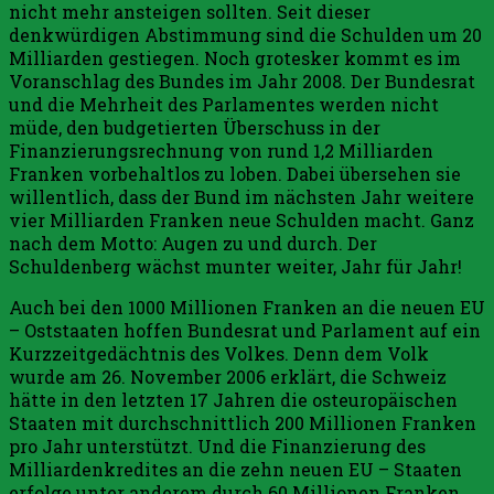
nicht mehr ansteigen sollten. Seit dieser
denkwürdigen Abstimmung sind die Schulden um 20
Milliarden gestiegen. Noch grotesker kommt es im
Voranschlag des Bundes im Jahr 2008. Der Bundesrat
und die Mehrheit des Parlamentes werden nicht
müde, den budgetierten Über­schuss in der
Finanzierungsrechnung von rund 1,2 Milliar­den
Franken vorbehaltlos zu loben. Da­bei übersehen sie
willentlich, dass der Bund im nächsten Jahr weitere
vier Mil­liar­den Franken neue Schulden macht. Ganz
nach dem Motto: Augen zu und durch. Der
Schuldenberg wächst munter weiter, Jahr für Jahr!
Auch bei den 1000 Millionen Franken an die neu­en EU
– Oststaaten hof­fen Bundesrat und Par­la­ment auf ein
Kurz­zeitge­dächtnis des Volkes. Denn dem Volk
wurde am 26. November 2006 erklärt, die Schweiz
hätte in den letzten 17 Jahren die osteuropäischen
Staaten mit durchschnittlich 200 Millionen Franken
pro Jahr unterstützt. Und die Finanzierung des
Milliardenkredites an die zehn neuen EU – Staaten
erfolge unter anderem durch 60 Millionen Franken