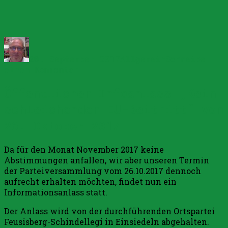
Autor
Veröffentlicht
Kategorien
am
20. September 2017
Allgemein
Schreibe
zu
einen Kommentar
Besuch
Öffentlicher Infoanlass „Kein
im
Bundeshaus
schleichender EU-Beitritt“ vom
26. Oktober 2017
Da für den Monat November 2017 keine
Abstimmungen anfallen, wir aber unseren Termin
der Parteiversammlung vom 26.10.2017 dennoch
aufrecht erhalten möchten, findet nun ein
Informationsanlass statt.
Der Anlass wird von der durchführenden Ortspartei
Feusisberg-Schindellegi in Einsiedeln abgehalten.