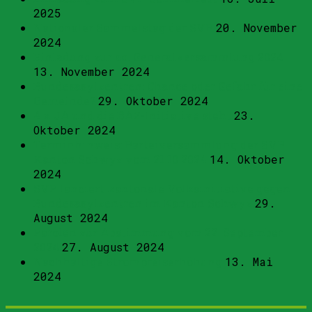
2025
Nationaler Sammelstag der SVP
20. November
2024
Einladung zur ao. Generalversammlung 2024
13. November 2024
Bundesasylzentren: Chance oder Gefahr für eine
Gemeinde?
29. Oktober 2024
4 x JA und die BAZ-Initiative steht
23.
Oktober 2024
Terminhinweis: Parteiversammlung der SVP
Kanton Schwyz vom 21.10.2024
14. Oktober
2024
SVP lanciert kantonale Volksinitiative gegen
Bundesasylzentren im Kanton Schwyz
29.
August 2024
Parolen zur Abstimmung vom 22. September
2024
27. August 2024
Nachhaltige Strompreiserhöhung
13. Mai
2024