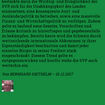
bestärkte darin die Wichtig- und Dringlichkeit der
SVP, sich für die Unabhängigkeit des Landes
einzusetzen, eine konsequente Asyl- und
Ausländerpolitik zu betreiben, sowie eine massvolle
Finanz- und Wirtschaftspolitik zu verfolgen. Zudem
gelte es laufend neue Gesetze, Vorschriften und
Erlasse kritisch zu hinterfragen und gegebenenfalls
zu bekämpfen. Bereits heute wird die Schweiz durch
weitreichende internationale Abkommen in ihrer
Eigenständigkeit beschnitten und damit jeder
einzelne Bürger in seiner Freiheit stark
eingeschränkt. Diesem Trend gelte es
entgegenzuwirken und hierfür stehe die SVP auch
weiterhin ein.
Von BERNHARD DIETHELM – 01.12.2017
Autor
Veröffentlicht
Kategorien
am
1. Dezember 2017
Allgemein
Schreibe
zu
einen Kommentar
SVP
unterstützt