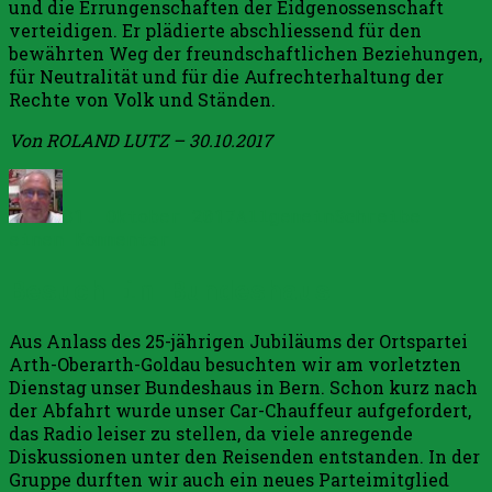
und die Errungenschaften der Eidgenossenschaft
verteidigen. Er plädierte abschliessend für den
bewährten Weg der freundschaftlichen Beziehungen,
für Neutralität und für die Aufrechterhaltung der
Rechte von Volk und Ständen.
Von ROLAND LUTZ – 30.10.2017
Autor
Veröffentlicht
Kategorien
am
31. Oktober 2017
Allgemein
Schreibe
zu
einen Kommentar
Kein
Besuch im Bundeshaus
schleichender
EU-
Beitritt
Aus Anlass des 25-jährigen Jubiläums der Ortspartei
Arth-Oberarth-Goldau besuchten wir am vorletzten
Dienstag unser Bundeshaus in Bern. Schon kurz nach
der Abfahrt wurde unser Car-Chauffeur aufgefordert,
das Radio leiser zu stellen, da viele anregende
Diskussionen unter den Reisenden entstanden. In der
Gruppe durften wir auch ein neues Parteimitglied