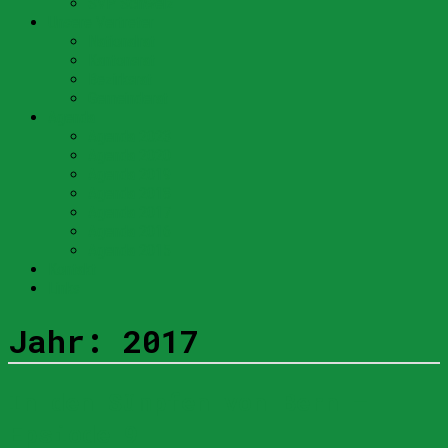
SVP Schweiz
Unsere Vertreter
Nationalrat
Kantonsrat
Bezirksrat
Gemeinderat
Agenda
Agenda 2023
Agenda 2020
Agenda 2019
Agenda 2018
Agenda 2017
Agenda 2016
Agenda 2015
Kontakt
Links
Jahr:
2017
In den Sümpfen von Bern –
Epsiode 9