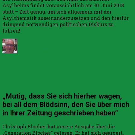
Asylheims findet voraussichtlich am 10. Juni 2018
statt – Zeit genug, um sich allgemein mit der
Asylthematik auseinanderzusetzen und den hierfür
dringend notwendigen politischen Diskurs zu
führen!
Autor
Veröffentlicht
Kategorien
am
20. Dezember 2017
Allgemein
Schreibe
zu
einen Kommentar
Erfolgreiche
Zeit-Interview mit Christoph
Unterschriftensammlung
„Nein
Blocher
zum
Kauf
„Mutig, dass Sie sich hierher wagen,
des
Biberhof-
bei all dem Blödsinn, den Sie über mich
Asylheims“
in Ihrer Zeitung geschrieben haben“
Christoph Blocher hat unsere Ausgabe über die
„Generation Blocher“ gelesen. Er hat sich geärgert,