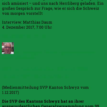
sich amüsiert – und uns nach Herrliberg geladen. Ein
großes Gespräch zur Frage, wie er sich die Schweiz
von morgen vorstellt
Interview: Matthias Daum
4. Dezember 2017, 7:00 Uhr
Weiterlesen bei Zeit.de
Autor
Veröffentlicht
Kategorien
am
14. Dezember 2017
Allgemein
Schreibe
zu
einen Kommentar
Zeit-
SVP unterstützt aktiv das
Interview
mit
Biberhof-Referendum
Christoph
Blocher
(Medienmitteilung SVP Kanton Schwyz vom
1.12.2017)
Die SVP des Kantons Schwyz hat an ihrer
ausserordentlichen Generalversammlung vom 30.