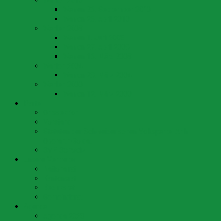
Wahlen 2010
Wahlen 26. September 2010
Wahlen 25. April 2010
Wahlen 2008
Wahlen 1. Juni 2008
Wahlen 27. April 2008
Wahlen 16. März 2008
Wahlen 2004
Wahlen 28. März 2004
Wahlen 2000
Wahlen 12. März 2000
Partei
Ortssektion
Vorstand
Statuten der Schweizerischen Volkspartei Arth-
Oberarth-Goldau
SVP Schweiz
Unsere Vertreter
Nationalrat
Kantonsrat
Bezirksrat
Gemeinderat
Agenda
Agenda 2023