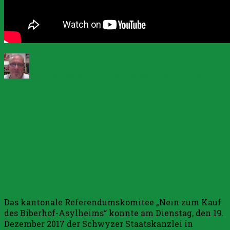
Autor
Veröffentlicht
Kategorien
am
20. Dezember 2017
Allgemein
Schreibe
zu
einen Kommentar
In
Erfolgreiche
den
Sümpfen
Unterschriftensammlung „Nein
von
Bern
zum Kauf des Biberhof-
–
Asylheims“
Epsiode
9
Das kantonale Referendumskomitee „Nein zum Kauf
des Biberhof-Asylheims“ konnte am Dienstag, den 19.
Dezember 2017 der Schwyzer Staatskanzlei in