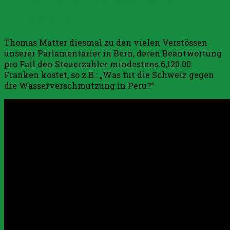
In dem Sümpfen von Bern –
aktiv
Episode 3
das
Biberhof-
Thomas Matter diesmal zu den vielen Verstössen
Referendum
unserer Parlamentarier in Bern, deren Beantwortung
pro Fall den Steuerzahler mindestens 6,120.00
Franken kostet, so z.B.: „Was tut die Schweiz gegen
die Wasserverschmutzung in Peru?“