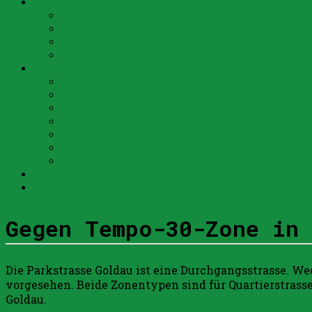
Unsere Vertreter
Nationalrat
Kantonsrat
Bezirksrat
Gemeinderat
Agenda
Agenda 2023
Agenda 2020
Agenda 2019
Agenda 2018
Agenda 2017
Agenda 2016
Agenda 2015
Kontakt
Links
Gegen Tempo-30-Zone in
Die Parkstrasse Goldau ist eine Durchgangsstrasse. 
vorgesehen. Beide Zonentypen sind für Quartierstrasse
Goldau.