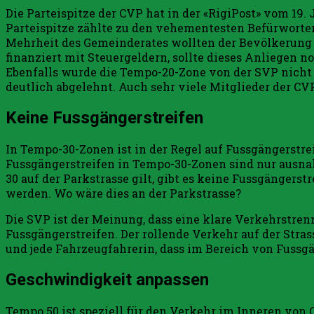
Die Parteispitze der CVP hat in der «RigiPost» vom 19.
Parteispitze zählte zu den vehementesten Befürworter
Mehrheit des Gemeinderates wollten der Bevölkerung e
finanziert mit Steuergeldern, sollte dieses Anliegen n
Ebenfalls wurde die Tempo-20-Zone von der SVP nicht 
deutlich abgelehnt. Auch sehr viele Mitglieder der CVP
Keine Fussgängerstreifen
In Tempo-30-Zonen ist in der Regel auf Fussgängerstreif
Fussgängerstreifen in Tempo-30-Zonen sind nur ausna
30 auf der Parkstrasse gilt, gibt es keine Fussgängers
werden. Wo wäre dies an der Parkstrasse?
Die SVP ist der Meinung, dass eine klare Verkehrstren
Fussgängerstreifen. Der rollende Verkehr auf der Stras
und jede Fahrzeugfahrerin, dass im Bereich von Fussg
Geschwindigkeit anpassen
Tempo 50 ist speziell für den Verkehr im Inneren von 