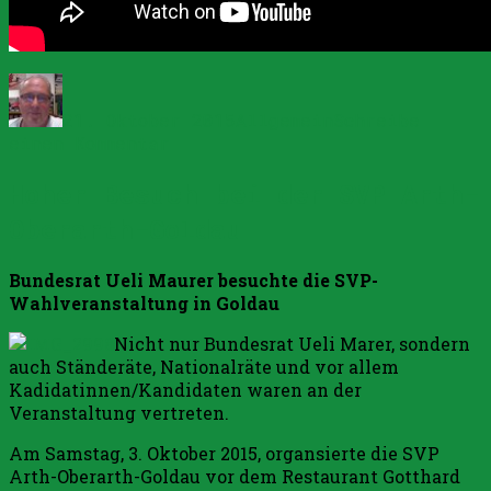
Autor
Veröffentlicht
Kategorien
am
21. Oktober 2015
Allgemein
Schreibe
zu
einen Kommentar
Toni
Hoher Besuch bei der SVP Arth-
Brunner:
Dank
Oberarth-Goldau
an
die
Bundesrat Ueli Maurer besuchte die SVP-
Wählerinnen
Wahlveranstaltung in Goldau
und
Wähler
Nicht nur Bundesrat Ueli Marer, sondern
auch Ständeräte, Nationalräte und vor allem
Kadidatinnen/Kandidaten waren an der
Veranstaltung vertreten.
Am Samstag, 3. Oktober 2015, organsierte die SVP
Arth-Oberarth-Goldau vor dem Restaurant Gotthard