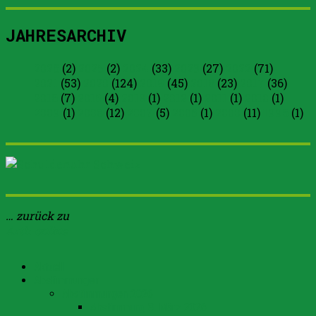
JAHRESARCHIV
2026
(2)
2025
(2)
2024
(33)
2023
(27)
2022
(71)
2021
(53)
2020
(124)
2019
(45)
2018
(23)
2017
(36)
2016
(7)
2015
(4)
2013
(1)
2012
(1)
2011
(1)
2010
(1)
2009
(1)
2008
(12)
2007
(5)
2005
(1)
2000
(11)
1996
(1)
… zurück zu
Arth-online
Aktuell
Abstimmungen
Abstimmungen 2026
Abstimmung 8. März 2026