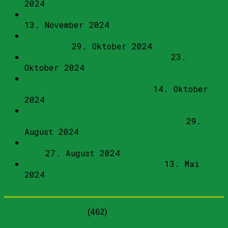
2024
Einladung zur ao. Generalversammlung 2024
13. November 2024
Bundesasylzentren: Chance oder Gefahr für eine
Gemeinde?
29. Oktober 2024
4 x JA und die BAZ-Initiative steht
23.
Oktober 2024
Terminhinweis: Parteiversammlung der SVP
Kanton Schwyz vom 21.10.2024
14. Oktober
2024
SVP lanciert kantonale Volksinitiative gegen
Bundesasylzentren im Kanton Schwyz
29.
August 2024
Parolen zur Abstimmung vom 22. September
2024
27. August 2024
Nachhaltige Strompreiserhöhung
13. Mai
2024
Index aller Beiträge
(
462
)