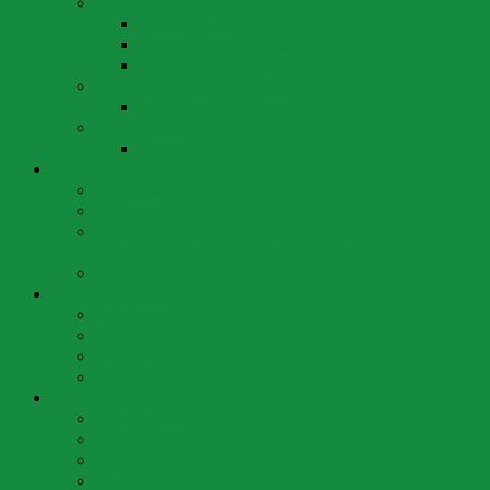
Wahlen 2008
Wahlen 1. Juni 2008
Wahlen 27. April 2008
Wahlen 16. März 2008
Wahlen 2004
Wahlen 28. März 2004
Wahlen 2000
Wahlen 12. März 2000
Partei
Ortssektion
Vorstand
Statuten der Schweizerischen Volkspartei Arth-
Oberarth-Goldau
SVP Schweiz
Unsere Vertreter
Nationalrat
Kantonsrat
Bezirksrat
Gemeinderat
Agenda
Agenda 2023
Agenda 2020
Agenda 2019
Agenda 2018