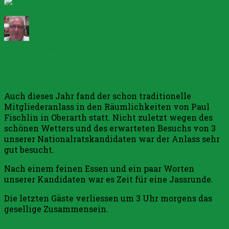
Autor
Veröffentlicht
Kategorien
am
28. September 2015
Allgemein
Schreibe
zu
einen Kommentar
Standaktion
Mitgliederanlass 22.08.2015
3.10.2015,
10-
14
Auch dieses Jahr fand der schon traditionelle
Uhr,
Mitgliederanlass in den Räumlichkeiten von Paul
Parkstrasse
Fischlin in Oberarth statt. Nicht zuletzt wegen des
Goldau
schönen Wetters und des erwarteten Besuchs von 3
mit
unserer Nationalratskandidaten war der Anlass sehr
Ueli
gut besucht.
Maurer
Nach einem feinen Essen und ein paar Worten
unserer Kandidaten war es Zeit für eine Jassrunde.
Die letzten Gäste verliessen um 3 Uhr morgens das
gesellige Zusammensein.