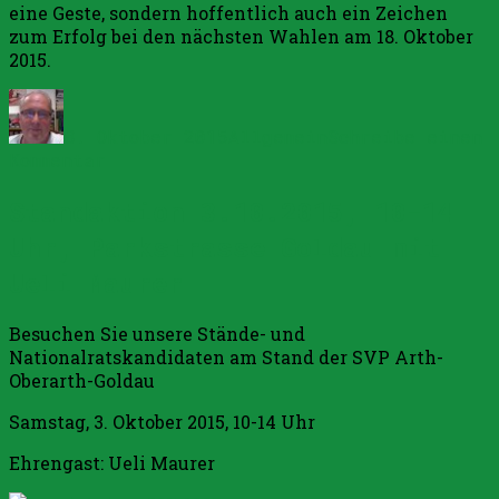
eine Geste, sondern hoffentlich auch ein Zeichen
zum Erfolg bei den nächsten Wahlen am 18. Oktober
2015.
Autor
Veröffentlicht
Kategorien
am
8. Oktober 2015
Allgemein
Schreibe einen
zu
Kommentar
Hoher
Standaktion 3.10.2015, 10-14
Besuch
bei
Uhr, Parkstrasse Goldau mit
der
SVP
Ueli Maurer
Arth-
Oberarth-
Besuchen Sie unsere Stände- und
Goldau
Nationalratskandidaten am Stand der SVP Arth-
Oberarth-Goldau
Samstag, 3. Oktober 2015, 10-14 Uhr
Ehrengast: Ueli Maurer