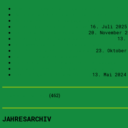
Abstimmungsempfehlungen der SVP Arth – Obera
Demokratie braucht Vielfalt, kein Staatsmonopol
Dank der SVP: Initiative gegen Bundesasylzen
Einladung zum SVP-Sommerfest
16. Juli 2025
Nationaler Sammelstag der SVP
20. November 2
Einladung zur ao. Generalversammlung 2024
13.
Bundesasylzentren: Chance oder Gefahr für eine
4 x JA und die BAZ-Initiative steht
23. Oktober
Terminhinweis: Parteiversammlung der SVP Kan
SVP lanciert kantonale Volksinitiative gegen 
Parolen zur Abstimmung vom 22. September 2024
Nachhaltige Strompreiserhöhung
13. Mai 2024
Index aller Beiträge
(
462
)
JAHRESARCHIV