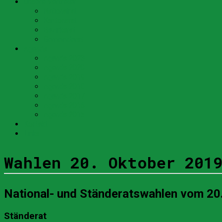
Unsere Vertreter
Nationalrat
Kantonsrat
Bezirksrat
Gemeinderat
Agenda
Agenda 2023
Agenda 2020
Agenda 2019
Agenda 2018
Agenda 2017
Agenda 2016
Agenda 2015
Kontakt
Links
Wahlen 20. Oktober 201
National- und Ständeratswahlen vom 20
Ständerat