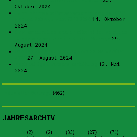
Oktober 2024
Terminhinweis: Parteiversammlung der SVP
Kanton Schwyz vom 21.10.2024
14. Oktober
2024
SVP lanciert kantonale Volksinitiative gegen
Bundesasylzentren im Kanton Schwyz
29.
August 2024
Parolen zur Abstimmung vom 22. September
2024
27. August 2024
Nachhaltige Strompreiserhöhung
13. Mai
2024
Index aller Beiträge
(
462
)
JAHRESARCHIV
2026
(2)
2025
(2)
2024
(33)
2023
(27)
2022
(71)