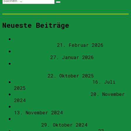
Suchen
nach:
Neueste Beiträge
Abstimmungsempfehlungen der SVP Arth –
Oberarth – Goldau
21. Februar 2026
Demokratie braucht Vielfalt, kein
Staatsmonopol
27. Januar 2026
Dank der SVP: Initiative gegen
Bundesasylzentren im Kanton Schwyz
angenommen
22. Oktober 2025
Einladung zum SVP-Sommerfest
16. Juli
2025
Nationaler Sammelstag der SVP
20. November
2024
Einladung zur ao. Generalversammlung 2024
13. November 2024
Bundesasylzentren: Chance oder Gefahr für eine
Gemeinde?
29. Oktober 2024
4 x JA und die BAZ-Initiative steht
23.