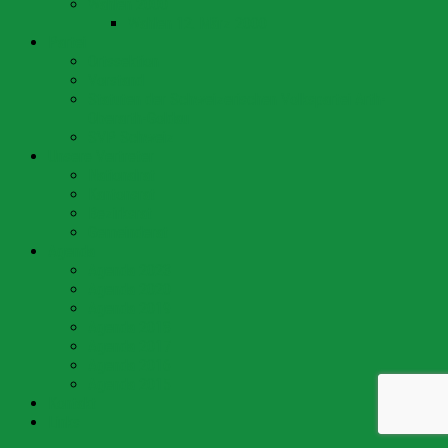
Wahlen 2000
Wahlen 12. März 2000
Partei
Ortssektion
Vorstand
Statuten der Schweizerischen Volkspartei Arth-
Oberarth-Goldau
SVP Schweiz
Unsere Vertreter
Nationalrat
Kantonsrat
Bezirksrat
Gemeinderat
Agenda
Agenda 2023
Agenda 2020
Agenda 2019
Agenda 2018
Agenda 2017
Agenda 2016
Agenda 2015
Kontakt
Links