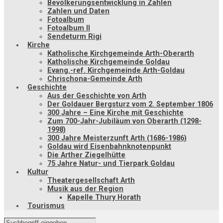
Bevölkerungsentwicklung in Zahlen
Zahlen und Daten
Fotoalbum
Fotoalbum II
Sendeturm Rigi
Kirche
Katholische Kirchgemeinde Arth-Oberarth
Katholische Kirchgemeinde Goldau
Evang.-ref. Kirchgemeinde Arth-Goldau
Chrischona-Gemeinde Arth
Geschichte
Aus der Geschichte von Arth
Der Goldauer Bergsturz vom 2. September 1806
300 Jahre – Eine Kirche mit Geschichte
Zum 700-Jahr-Jubiläum von Oberarth (1298-
1998)
300 Jahre Meisterzunft Arth (1686-1986)
Goldau wird Eisenbahnknotenpunkt
Die Arther Ziegelhütte
75 Jahre Natur- und Tierpark Goldau
Kultur
Theatergesellschaft Arth
Musik aus der Region
Kapelle Thury Horath
Tourismus