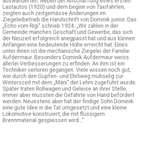
auswanderten. Neben der Anschaffung eines ersten
Lastautos (1920) und dem beginn von Taxifahrten,
zeigten auch zeitgemässe Änderungen im
Ziegeleibetrieb die Handschrift von Dominik junior. Das
„Echo vom Rigi“ schrieb 1924: „Wir zählen in der
Gemeinde manches Geschäft und Gewerbe, das sich
der Neuzeit erfolgreich anegpasst hat und aus kleinen
Anfängen eine bedeutende Höhe erreicht hat. Eines
unter ihnen ist die mechanische Ziegelei der Familie
Aufdermaur. Besonders Dominik Aufdermaur weiss
allerlei Verbesserungen zu erfinden. An ihm ist ein
Techniker verloren gegangen. Viele wissen noch gut,
wie durch den Güpfen- und Ehrliweg mühselig zur
Winterszeit mit dem „Mäni“ der Lehm zugeführt wurde.
Später traten Rollwagen und Geleise an ihrer Stelle,
immer aber mussten die Gefährte von Hand befördert
werden. Neuestens aber hat der findige Sohn Dominik
eine gute Idee in die Tat umgesetzt und eine kleine
Lokomotive konstruiert, die mit flüssigem
Brennmaterial gespiessen wird…“