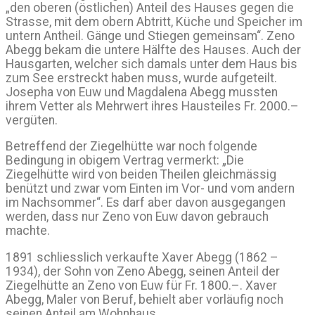
„den oberen (östlichen) Anteil des Hauses gegen die
Strasse, mit dem obern Abtritt, Küche und Speicher im
untern Antheil. Gänge und Stiegen gemeinsam“. Zeno
Abegg bekam die untere Hälfte des Hauses. Auch der
Hausgarten, welcher sich damals unter dem Haus bis
zum See erstreckt haben muss, wurde aufgeteilt.
Josepha von Euw und Magdalena Abegg mussten
ihrem Vetter als Mehrwert ihres Hausteiles Fr. 2000.–
vergüten.
Betreffend der Ziegelhütte war noch folgende
Bedingung in obigem Vertrag vermerkt: „Die
Ziegelhütte wird von beiden Theilen gleichmässig
benützt und zwar vom Einten im Vor- und vom andern
im Nachsommer“. Es darf aber davon ausgegangen
werden, dass nur Zeno von Euw davon gebrauch
machte.
1891 schliesslich verkaufte Xaver Abegg (1862 –
1934), der Sohn von Zeno Abegg, seinen Anteil der
Ziegelhütte an Zeno von Euw für Fr. 1800.–. Xaver
Abegg, Maler von Beruf, behielt aber vorläufig noch
seinen Anteil am Wohnhaus.