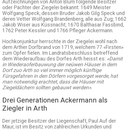
Aufzeichnungen von Anton Blum folgende Besitzer
oder Pächter der Ziegelei bekannt: 1649 Meister
Wolfgang Speck, dessen Bruder Jakob Gilg Speck und
deren Vetter Wolfgang Brandenberg, alle aus Zug; 1662
Jakob Wiser aus Küssnacht; 1670 Balthasar Fassbind,
1762 Peter Kessler und 1766 Pfleger Ackermann.
Hochkonjunktur herrschte in der Ziegelei wohl nach
dem Arther Dorfbrand von 1719, welchem 77 «Firsten»
zum Opfer fielen. Im Landratsbeschluss betreffend
dem Wiederaufbau des Dorfes Arth heisst es:
«Damit
in Wiederaoferbauwung der neüwen Häuser in dem
Dorf zuo Arth so viel immer möglich künftige
Fürsgefahren in den Dörfern vorgesorget werde, hat
man notwendig erachtet, dass die Häuser mit
Ziegeldächern sollten gebauwt werden»
.
Drei Generationen Ackermann als
Ziegler in Arth
Der jetzige Besitzer der Liegenschaft, Paul Auf der
Maur, ist im Besitz von zahlreichen Urkunden und