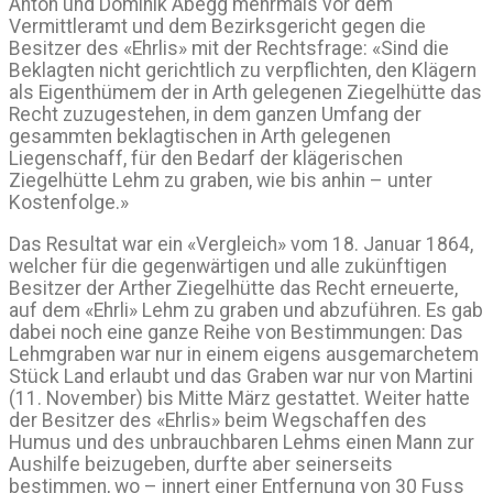
Anton und Dominik Abegg mehrmals vor dem
Vermittleramt und dem Bezirksgericht gegen die
Besitzer des «Ehrlis» mit der Rechtsfrage: «Sind die
Beklagten nicht gerichtlich zu verpflichten, den Klägern
als Eigenthümem der in Arth gelegenen Ziegelhütte das
Recht zuzugestehen, in dem ganzen Umfang der
gesammten beklagtischen in Arth gelegenen
Liegenschaff, für den Bedarf der klägerischen
Ziegelhütte Lehm zu graben, wie bis anhin – unter
Kostenfolge.»
Das Resultat war ein «Vergleich» vom 18. Januar 1864,
welcher für die gegenwärtigen und alle zukünftigen
Besitzer der Arther Ziegelhütte das Recht erneuerte,
auf dem «Ehrli» Lehm zu graben und abzuführen. Es gab
dabei noch eine ganze Reihe von Bestimmungen: Das
Lehmgraben war nur in einem eigens ausgemarchetem
Stück Land erlaubt und das Graben war nur von Martini
(11. November) bis Mitte März gestattet. Weiter hatte
der Besitzer des «Ehrlis» beim Wegschaffen des
Humus und des unbrauchbaren Lehms einen Mann zur
Aushilfe beizugeben, durfte aber seinerseits
bestimmen, wo – innert einer Entfernung von 30 Fuss