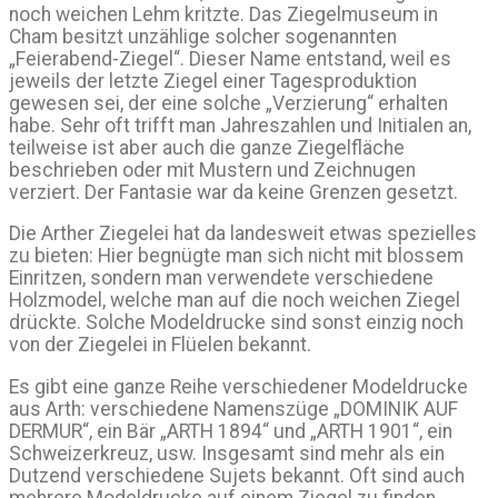
noch weichen Lehm kritzte. Das Ziegelmuseum in
Cham besitzt unzählige solcher sogenannten
„Feierabend-Ziegel“. Dieser Name entstand, weil es
jeweils der letzte Ziegel einer Tagesproduktion
gewesen sei, der eine solche „Verzierung“ erhalten
habe. Sehr oft trifft man Jahreszahlen und Initialen an,
teilweise ist aber auch die ganze Ziegelfläche
beschrieben oder mit Mustern und Zeichnugen
verziert. Der Fantasie war da keine Grenzen gesetzt.
Die Arther Ziegelei hat da landesweit etwas spezielles
zu bieten: Hier begnügte man sich nicht mit blossem
Einritzen, sondern man verwendete verschiedene
Holzmodel, welche man auf die noch weichen Ziegel
drückte. Solche Modeldrucke sind sonst einzig noch
von der Ziegelei in Flüelen bekannt.
Es gibt eine ganze Reihe verschiedener Modeldrucke
aus Arth: verschiedene Namenszüge „DOMINIK AUF
DERMUR“, ein Bär „ARTH 1894“ und „ARTH 1901“, ein
Schweizerkreuz, usw. Insgesamt sind mehr als ein
Dutzend verschiedene Sujets bekannt. Oft sind auch
mehrere Modeldrucke auf einem Ziegel zu finden,