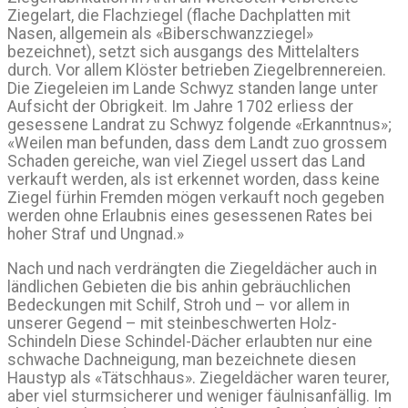
Ziegelart, die Flachziegel (flache Dachplatten mit
Nasen, allgemein als «Biberschwanzziegel»
bezeichnet), setzt sich ausgangs des Mittelalters
durch. Vor allem Klöster betrieben Ziegelbrennereien.
Die Ziegeleien im Lande Schwyz standen lange unter
Aufsicht der Obrigkeit. Im Jahre 1702 erliess der
gesessene Landrat zu Schwyz folgende «Erkanntnus»;
«Weilen man befunden, dass dem Landt zuo grossem
Schaden gereiche, wan viel Ziegel ussert das Land
verkauft werden, als ist erkennet worden, dass keine
Ziegel fürhin Fremden mögen verkauft noch gegeben
werden ohne Erlaubnis eines gesessenen Rates bei
hoher Straf und Ungnad.»
Nach und nach verdrängten die Ziegeldächer auch in
ländlichen Gebieten die bis anhin gebräuchlichen
Bedeckungen mit Schilf, Stroh und – vor allem in
unserer Gegend – mit steinbeschwerten Holz-
Schindeln Diese Schindel-Dächer erlaubten nur eine
schwache Dachneigung, man bezeichnete diesen
Haustyp als «Tätschhaus». Ziegeldächer waren teurer,
aber viel sturmsicherer und weniger fäulnisanfällig. Im