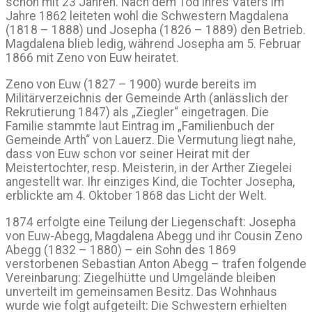
schon mit 23 Jahren. Nach dem Tod ihres Vaters im
Jahre 1862 leiteten wohl die Schwestern Magdalena
(1818 – 1888) und Josepha (1826 – 1889) den Betrieb.
Magdalena blieb ledig, während Josepha am 5. Februar
1866 mit Zeno von Euw heiratet.
Zeno von Euw (1827 – 1900) wurde bereits im
Militärverzeichnis der Gemeinde Arth (anlässlich der
Rekrutierung 1847) als „Ziegler“ eingetragen. Die
Familie stammte laut Eintrag im „Familienbuch der
Gemeinde Arth“ von Lauerz. Die Vermutung liegt nahe,
dass von Euw schon vor seiner Heirat mit der
Meistertochter, resp. Meisterin, in der Arther Ziegelei
angestellt war. Ihr einziges Kind, die Tochter Josepha,
erblickte am 4. Oktober 1868 das Licht der Welt.
1874 erfolgte eine Teilung der Liegenschaft: Josepha
von Euw-Abegg, Magdalena Abegg und ihr Cousin Zeno
Abegg (1832 – 1880) – ein Sohn des 1869
verstorbenen Sebastian Anton Abegg – trafen folgende
Vereinbarung: Ziegelhütte und Umgelände bleiben
unverteilt im gemeinsamen Besitz. Das Wohnhaus
wurde wie folgt aufgeteilt: Die Schwestern erhielten