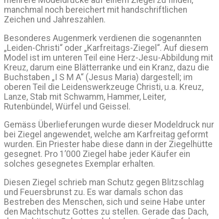
manchmal noch bereichert mit handschriftlichen
Zeichen und Jahreszahlen.
Besonderes Augenmerk verdienen die sogenannten
„Leiden-Christi“ oder „Karfreitags-Ziegel“. Auf diesem
Model ist im unteren Teil eine Herz-Jesu-Abbildung mit
Kreuz, darum eine Blätterranke und ein Kranz, dazu die
Buchstaben „I S M A“ (Jesus Maria) dargestell; im
oberen Teil die Leidenswerkzeuge Christi, u.a. Kreuz,
Lanze, Stab mit Schwamm, Hammer, Leiter,
Rutenbündel, Würfel und Geissel.
Gemäss Überlieferungen wurde dieser Modeldruck nur
bei Ziegel angewendet, welche am Karfreitag geformt
wurden. Ein Priester habe diese dann in der Ziegelhütte
gesegnet. Pro 1’000 Ziegel habe jeder Käufer ein
solches gesegnetes Exemplar erhalten.
Diesen Ziegel schrieb man Schutz gegen Blitzschlag
und Feuersbrunst zu. Es war damals schon das
Bestreben des Menschen, sich und seine Habe unter
den Machtschutz Gottes zu stellen. Gerade das Dach,