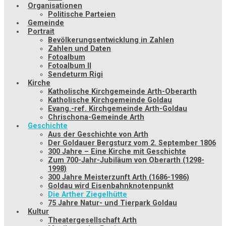
Organisationen
Politische Parteien
Gemeinde
Portrait
Bevölkerungsentwicklung in Zahlen
Zahlen und Daten
Fotoalbum
Fotoalbum II
Sendeturm Rigi
Kirche
Katholische Kirchgemeinde Arth-Oberarth
Katholische Kirchgemeinde Goldau
Evang.-ref. Kirchgemeinde Arth-Goldau
Chrischona-Gemeinde Arth
Geschichte
Aus der Geschichte von Arth
Der Goldauer Bergsturz vom 2. September 1806
300 Jahre – Eine Kirche mit Geschichte
Zum 700-Jahr-Jubiläum von Oberarth (1298-
1998)
300 Jahre Meisterzunft Arth (1686-1986)
Goldau wird Eisenbahnknotenpunkt
Die Arther Ziegelhütte
75 Jahre Natur- und Tierpark Goldau
Kultur
Theatergesellschaft Arth