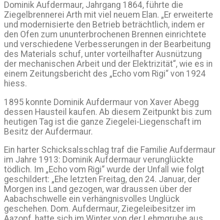
Dominik Aufdermaur, Jahrgang 1864, führte die
Ziegelbrennerei Arth mit viel neuem Elan. „Er erweiterte
und modernisierte den Betrieb beträchtlich, indem er
den Ofen zum ununterbrochenen Brennen einrichtete
und verschiedene Verbesserungen in der Bearbeitung
des Materials schuf, unter vorteilhafter Ausnützung
der mechanischen Arbeit und der Elektrizität“, wie es in
einem Zeitungsbericht des „Echo vom Rigi“ von 1924
hiess.
1895 konnte Dominik Aufdermaur von Xaver Abegg
dessen Hausteil kaufen. Ab diesem Zeitpunkt bis zum
heutigen Tag ist die ganze Ziegelei-Liegenschaft im
Besitz der Aufdermaur.
Ein harter Schicksalsschlag traf die Familie Aufdermaur
im Jahre 1913: Dominik Aufdermaur verunglückte
tödlich. Im „Echo vom Rigi“ wurde der Unfall wie folgt
geschildert: „Ehe letzten Freitag, den 24. Januar, der
Morgen ins Land gezogen, war draussen über der
Aabachschwelle ein verhängnisvolles Unglück
geschehen. Dom. Aufdermaur, Ziegeleibesitzer im
Aazopf, hatte sich im Winter von der Lehmgrube aus