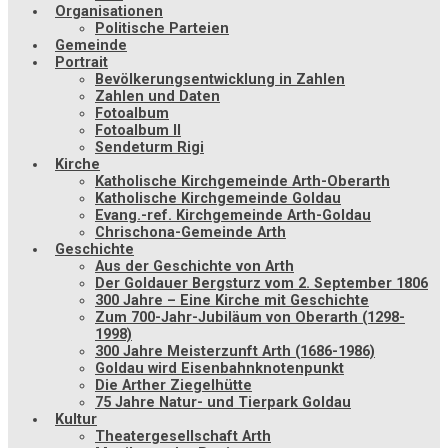
Organisationen
Politische Parteien
Gemeinde
Portrait
Bevölkerungsentwicklung in Zahlen
Zahlen und Daten
Fotoalbum
Fotoalbum II
Sendeturm Rigi
Kirche
Katholische Kirchgemeinde Arth-Oberarth
Katholische Kirchgemeinde Goldau
Evang.-ref. Kirchgemeinde Arth-Goldau
Chrischona-Gemeinde Arth
Geschichte
Aus der Geschichte von Arth
Der Goldauer Bergsturz vom 2. September 1806
300 Jahre – Eine Kirche mit Geschichte
Zum 700-Jahr-Jubiläum von Oberarth (1298-
1998)
300 Jahre Meisterzunft Arth (1686-1986)
Goldau wird Eisenbahnknotenpunkt
Die Arther Ziegelhütte
75 Jahre Natur- und Tierpark Goldau
Kultur
Theatergesellschaft Arth