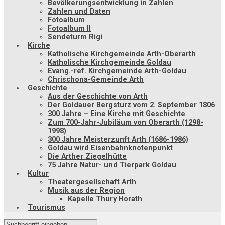
Bevölkerungsentwicklung in Zahlen
Zahlen und Daten
Fotoalbum
Fotoalbum II
Sendeturm Rigi
Kirche
Katholische Kirchgemeinde Arth-Oberarth
Katholische Kirchgemeinde Goldau
Evang.-ref. Kirchgemeinde Arth-Goldau
Chrischona-Gemeinde Arth
Geschichte
Aus der Geschichte von Arth
Der Goldauer Bergsturz vom 2. September 1806
300 Jahre – Eine Kirche mit Geschichte
Zum 700-Jahr-Jubiläum von Oberarth (1298-
1998)
300 Jahre Meisterzunft Arth (1686-1986)
Goldau wird Eisenbahnknotenpunkt
Die Arther Ziegelhütte
75 Jahre Natur- und Tierpark Goldau
Kultur
Theatergesellschaft Arth
Musik aus der Region
Kapelle Thury Horath
Tourismus