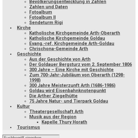
Bevölkerungsentwicklung in Zahlen
Zahlen und Daten
Fotoalbum
Fotoalbum II
Sendeturm Rigi
Kirche
Katholische Kirchgemeinde Arth-Oberarth
Katholische Kirchgemeinde Goldau
Evang.-ref. Kirchgemeinde Arth-Goldau
Chrischona-Gemeinde Arth
Geschichte
Aus der Geschichte von Arth
Der Goldauer Bergsturz vom 2. September 1806
300 Jahre – Eine Kirche mit Geschichte
Zum 700-Jahr-Jubiläum von Oberarth (1298-
1998)
300 Jahre Meisterzunft Arth (1686-1986)
Goldau wird Eisenbahnknotenpunkt
Die Arther Ziegelhütte
75 Jahre Natur- und Tierpark Goldau
Kultur
Theatergesellschaft Arth
Musik aus der Region
Kapelle Thury Horath
Tourismus