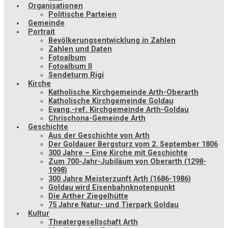
Organisationen
Politische Parteien
Gemeinde
Portrait
Bevölkerungsentwicklung in Zahlen
Zahlen und Daten
Fotoalbum
Fotoalbum II
Sendeturm Rigi
Kirche
Katholische Kirchgemeinde Arth-Oberarth
Katholische Kirchgemeinde Goldau
Evang.-ref. Kirchgemeinde Arth-Goldau
Chrischona-Gemeinde Arth
Geschichte
Aus der Geschichte von Arth
Der Goldauer Bergsturz vom 2. September 1806
300 Jahre – Eine Kirche mit Geschichte
Zum 700-Jahr-Jubiläum von Oberarth (1298-
1998)
300 Jahre Meisterzunft Arth (1686-1986)
Goldau wird Eisenbahnknotenpunkt
Die Arther Ziegelhütte
75 Jahre Natur- und Tierpark Goldau
Kultur
Theatergesellschaft Arth