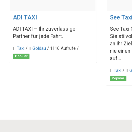
ADI TAXI
See Tax
ADI TAXI – Ihr zuverlässiger
See Taxi 
Partner für jede Fahrt.
Sie stilvo
an Ihr Zie
Taxi
/
Goldau
/ 1116 Aufrufe /
nie einen
Popular
auf...
Taxi
/
G
Popular