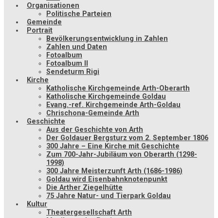
Organisationen
Politische Parteien
Gemeinde
Portrait
Bevölkerungsentwicklung in Zahlen
Zahlen und Daten
Fotoalbum
Fotoalbum II
Sendeturm Rigi
Kirche
Katholische Kirchgemeinde Arth-Oberarth
Katholische Kirchgemeinde Goldau
Evang.-ref. Kirchgemeinde Arth-Goldau
Chrischona-Gemeinde Arth
Geschichte
Aus der Geschichte von Arth
Der Goldauer Bergsturz vom 2. September 1806
300 Jahre – Eine Kirche mit Geschichte
Zum 700-Jahr-Jubiläum von Oberarth (1298-
1998)
300 Jahre Meisterzunft Arth (1686-1986)
Goldau wird Eisenbahnknotenpunkt
Die Arther Ziegelhütte
75 Jahre Natur- und Tierpark Goldau
Kultur
Theatergesellschaft Arth