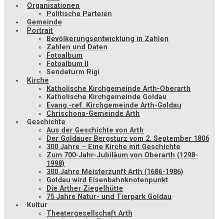
Organisationen
Politische Parteien
Gemeinde
Portrait
Bevölkerungsentwicklung in Zahlen
Zahlen und Daten
Fotoalbum
Fotoalbum II
Sendeturm Rigi
Kirche
Katholische Kirchgemeinde Arth-Oberarth
Katholische Kirchgemeinde Goldau
Evang.-ref. Kirchgemeinde Arth-Goldau
Chrischona-Gemeinde Arth
Geschichte
Aus der Geschichte von Arth
Der Goldauer Bergsturz vom 2. September 1806
300 Jahre – Eine Kirche mit Geschichte
Zum 700-Jahr-Jubiläum von Oberarth (1298-
1998)
300 Jahre Meisterzunft Arth (1686-1986)
Goldau wird Eisenbahnknotenpunkt
Die Arther Ziegelhütte
75 Jahre Natur- und Tierpark Goldau
Kultur
Theatergesellschaft Arth