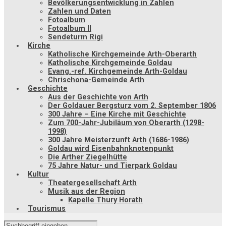
Bevölkerungsentwicklung in Zahlen
Zahlen und Daten
Fotoalbum
Fotoalbum II
Sendeturm Rigi
Kirche
Katholische Kirchgemeinde Arth-Oberarth
Katholische Kirchgemeinde Goldau
Evang.-ref. Kirchgemeinde Arth-Goldau
Chrischona-Gemeinde Arth
Geschichte
Aus der Geschichte von Arth
Der Goldauer Bergsturz vom 2. September 1806
300 Jahre – Eine Kirche mit Geschichte
Zum 700-Jahr-Jubiläum von Oberarth (1298-
1998)
300 Jahre Meisterzunft Arth (1686-1986)
Goldau wird Eisenbahnknotenpunkt
Die Arther Ziegelhütte
75 Jahre Natur- und Tierpark Goldau
Kultur
Theatergesellschaft Arth
Musik aus der Region
Kapelle Thury Horath
Tourismus