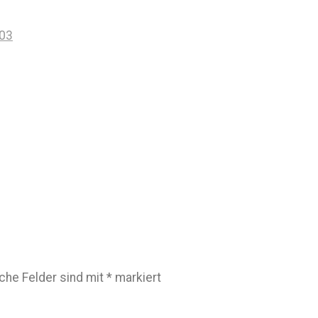
003
iche Felder sind mit
*
markiert