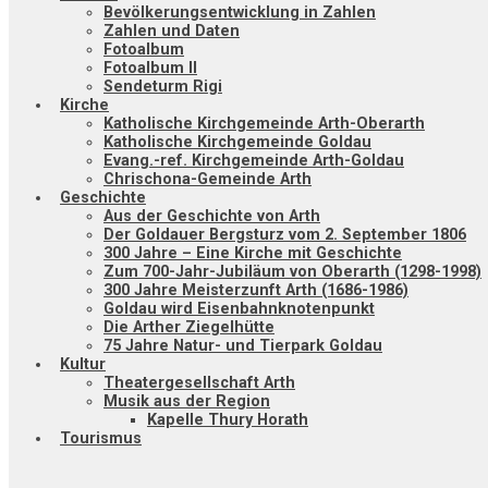
Bevölkerungsentwicklung in Zahlen
Zahlen und Daten
Fotoalbum
Fotoalbum II
Sendeturm Rigi
Kirche
Katholische Kirchgemeinde Arth-Oberarth
Katholische Kirchgemeinde Goldau
Evang.-ref. Kirchgemeinde Arth-Goldau
Chrischona-Gemeinde Arth
Geschichte
Aus der Geschichte von Arth
Der Goldauer Bergsturz vom 2. September 1806
300 Jahre – Eine Kirche mit Geschichte
Zum 700-Jahr-Jubiläum von Oberarth (1298-1998)
300 Jahre Meisterzunft Arth (1686-1986)
Goldau wird Eisenbahnknotenpunkt
Die Arther Ziegelhütte
75 Jahre Natur- und Tierpark Goldau
Kultur
Theatergesellschaft Arth
Musik aus der Region
Kapelle Thury Horath
Tourismus