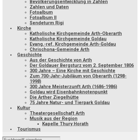
Bevölkerungsentwicklung in Zahlen
Zahlen und Daten
Fotoalbum
Fotoalbum II
Sendeturm Rigi
Kirche
Katholische Kirchgemeinde Arth-Oberarth
Katholische Kirchgemeinde Goldau
Evang.-ref. Kirchgemeinde Arth-Goldau
Chrischona-Gemeinde Arth
Geschichte
Aus der Geschichte von Arth
Der Goldauer Bergsturz vom 2. September 1806
300 Jahre – Eine Kirche mit Geschichte
Zum 700-Jahr-Jubiläum von Oberarth (1298-
1998)
300 Jahre Meisterzunft Arth (1686-1986)
Goldau wird Eisenbahnknotenpunkt
Die Arther Ziegelhütte
75 Jahre Natur- und Tierpark Goldau
Kultur
Theatergesellschaft Arth
Musik aus der Region
Kapelle Thury Horath
Tourismus