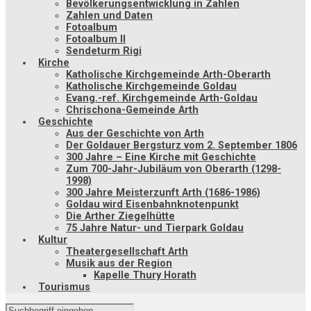
Bevölkerungsentwicklung in Zahlen
Zahlen und Daten
Fotoalbum
Fotoalbum II
Sendeturm Rigi
Kirche
Katholische Kirchgemeinde Arth-Oberarth
Katholische Kirchgemeinde Goldau
Evang.-ref. Kirchgemeinde Arth-Goldau
Chrischona-Gemeinde Arth
Geschichte
Aus der Geschichte von Arth
Der Goldauer Bergsturz vom 2. September 1806
300 Jahre – Eine Kirche mit Geschichte
Zum 700-Jahr-Jubiläum von Oberarth (1298-
1998)
300 Jahre Meisterzunft Arth (1686-1986)
Goldau wird Eisenbahnknotenpunkt
Die Arther Ziegelhütte
75 Jahre Natur- und Tierpark Goldau
Kultur
Theatergesellschaft Arth
Musik aus der Region
Kapelle Thury Horath
Tourismus