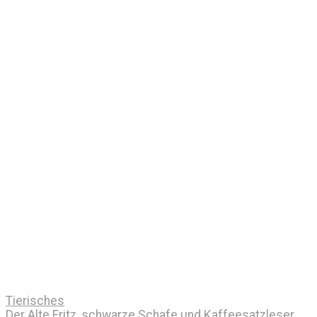
Tierisches
Der Alte Fritz, schwarze Schafe und Kaffeesatzleser