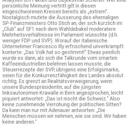
Analysen um Fakten und Objektivität scheren. Wer eine
persönliche Meinung vertritt gilt in diesen
eingeschworenen Kreisen bereits als „extrem“.
Nostalgisch mutete die Äusserung des ehemaligen
SP-Finanzministers Otto Stich an, der sich kürzlich im
„Club“ auf SF1 nach dem Wahldebakel moderatere
Mehrheitsverhältnisse im Parlament wünschte (d.h.
weniger FDP und SVP). Worauf der italienische
Unternehmer Francesco Illy erfrischend unverkrampft
konterte: „Das Volk hat so gestimmt!“ Etwas peinlich
wurde es dann, als sich die Talkrunde vom smarten
Kaffeeindustriellen belehren lassen musste, die
Steuerrezepte der SVP, übrigens eine Erfolgsmarke,
seien für die Konkurrenzfähigkeit des Landes absolut
richtig. Es grenzt an Realitätsverweigerung, wenn
unsere Bundespräsidentin, auf die jüngsten
linksautonomen Krawalle in Bern angesprochen, leicht
piquiert antwortet: „Das ist nischt die Schweiz.“ Also
keine zunehmende Verrohung der politischen Sitten?
Da kann man nur mit Adenauer antworten: „Die
Menschen müssen wir nehmen, wie sie sind. Wir haben
keine anderen.“