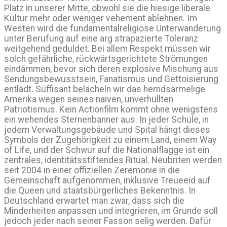
Platz in unserer Mitte, obwohl sie die hiesige liberale
Kultur mehr oder weniger vehement ablehnen. Im
Westen wird die fundamentalreligiöse Unterwanderung
unter Berufung auf eine arg strapazierte Toleranz
weitgehend geduldet. Bei allem Respekt müssen wir
solch gefährliche, rückwärtsgerichtete Strömungen
eindämmen, bevor sich deren explosive Mischung aus
Sendungsbewusstsein, Fanatismus und Gettoisierung
entlädt. Süffisant belächeln wir das hemdsärmelige
Amerika wegen seines naiven, unverhüllten
Patriotismus. Kein Actionfilm kommt ohne wenigstens
ein wehendes Sternenbanner aus. In jeder Schule, in
jedem Verwaltungsgebäude und Spital hängt dieses
Symbols der Zugehörigkeit zu einem Land, einem Way
of Life, und der Schwur auf die Nationalflagge ist ein
zentrales, identitätsstiftendes Ritual. Neubriten werden
seit 2004 in einer offiziellen Zeremonie in die
Gemeinschaft aufgenommen, inklusive Treueeid auf
die Queen und staatsbürgerliches Bekenntnis. In
Deutschland erwartet man zwar, dass sich die
Minderheiten anpassen und integrieren, im Grunde soll
jedoch jeder nach seiner Fasson selig werden. Dafür