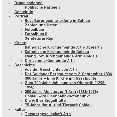
Organisationen
Politische Parteien
Gemeinde
Portrait
Bevölkerungsentwicklung in Zahlen
Zahlen und Daten
Fotoalbum
Fotoalbum II
Sendeturm Rigi
Kirche
Katholische Kirchgemeinde Arth-Oberarth
Katholische Kirchgemeinde Goldau
Evang.-ref. Kirchgemeinde Arth-Goldau
Chrischona-Gemeinde Arth
Geschichte
Aus der Geschichte von Arth
Der Goldauer Bergsturz vom 2. September 1806
300 Jahre – Eine Kirche mit Geschichte
Zum 700-Jahr-Jubiläum von Oberarth (1298-
1998)
300 Jahre Meisterzunft Arth (1686-1986)
Goldau wird Eisenbahnknotenpunkt
Die Arther Ziegelhütte
75 Jahre Natur- und Tierpark Goldau
Kultur
Theatergesellschaft Arth