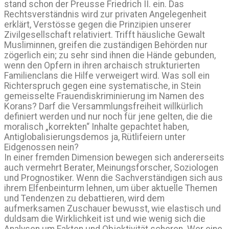
stand schon der Preusse Friedrich II. ein. Das
Rechtsverständnis wird zur privaten Angelegenheit
erklärt, Verstösse gegen die Prinzipien unserer
Zivilgesellschaft relativiert. Trifft häusliche Gewalt
Musliminnen, greifen die zuständigen Behörden nur
zögerlich ein; zu sehr sind ihnen die Hände gebunden,
wenn den Opfern in ihren archaisch strukturierten
Familienclans die Hilfe verweigert wird. Was soll ein
Richterspruch gegen eine systematische, in Stein
gemeisselte Frauendiskriminierung im Namen des
Korans? Darf die Versammlungsfreiheit willkürlich
definiert werden und nur noch für jene gelten, die die
moralisch „korrekten“ Inhalte gepachtet haben,
Antiglobalisierungsdemos ja, Rütlifeiern unter
Eidgenossen nein?
In einer fremden Dimension bewegen sich andererseits
auch vermehrt Berater, Meinungsforscher, Soziologen
und Prognostiker. Wenn die Sachverständigen sich aus
ihrem Elfenbeinturm lehnen, um über aktuelle Themen
und Tendenzen zu debattieren, wird dem
aufmerksamen Zuschauer bewusst, wie elastisch und
duldsam die Wirklichkeit ist und wie wenig sich die