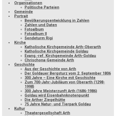
Organisationen
Politische Parteien
Gemeinde
Portrait
Bevölkerungsentwicklung in Zahlen
Zahlen und Daten
Fotoalbum
Fotoalbum II
Sendeturm Rigi
Kirche
Katholische Kirchgemeinde Arth-Oberarth
Katholische Kirchgemeinde Goldau
Evang.-ref. Kirchgemeinde Arth-Goldau
Chrischona-Gemeinde Arth
Geschichte
Aus der Geschichte von Arth
Der Goldauer Bergsturz vom 2. September 1806
300 Jahre – Eine Kirche mit Geschichte
Zum 700-Jahr-Jubiläum von Oberarth (1298-
1998)
300 Jahre Meisterzunft Arth (1686-1986)
Goldau wird Eisenbahnknotenpunkt
Die Arther Ziegelhütte
75 Jahre Natur- und Tierpark Goldau
Kultur
Theatergesellschaft Arth