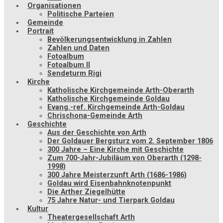
Organisationen
Politische Parteien
Gemeinde
Portrait
Bevölkerungsentwicklung in Zahlen
Zahlen und Daten
Fotoalbum
Fotoalbum II
Sendeturm Rigi
Kirche
Katholische Kirchgemeinde Arth-Oberarth
Katholische Kirchgemeinde Goldau
Evang.-ref. Kirchgemeinde Arth-Goldau
Chrischona-Gemeinde Arth
Geschichte
Aus der Geschichte von Arth
Der Goldauer Bergsturz vom 2. September 1806
300 Jahre – Eine Kirche mit Geschichte
Zum 700-Jahr-Jubiläum von Oberarth (1298-
1998)
300 Jahre Meisterzunft Arth (1686-1986)
Goldau wird Eisenbahnknotenpunkt
Die Arther Ziegelhütte
75 Jahre Natur- und Tierpark Goldau
Kultur
Theatergesellschaft Arth