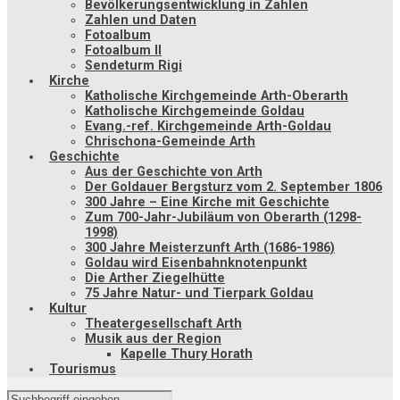
Bevölkerungsentwicklung in Zahlen
Zahlen und Daten
Fotoalbum
Fotoalbum II
Sendeturm Rigi
Kirche
Katholische Kirchgemeinde Arth-Oberarth
Katholische Kirchgemeinde Goldau
Evang.-ref. Kirchgemeinde Arth-Goldau
Chrischona-Gemeinde Arth
Geschichte
Aus der Geschichte von Arth
Der Goldauer Bergsturz vom 2. September 1806
300 Jahre – Eine Kirche mit Geschichte
Zum 700-Jahr-Jubiläum von Oberarth (1298-
1998)
300 Jahre Meisterzunft Arth (1686-1986)
Goldau wird Eisenbahnknotenpunkt
Die Arther Ziegelhütte
75 Jahre Natur- und Tierpark Goldau
Kultur
Theatergesellschaft Arth
Musik aus der Region
Kapelle Thury Horath
Tourismus